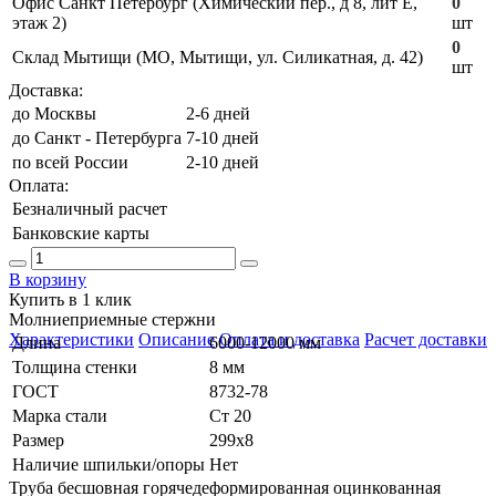
Офис Санкт Петербург (Химический пер., д 8, лит Е,
0
этаж 2)
шт
0
Склад Мытищи (МО, Мытищи, ул. Силикатная, д. 42)
шт
Доставка:
до Москвы
2-6 дней
до Санкт - Петербурга
7-10 дней
по всей России
2-10 дней
Оплата:
Безналичный расчет
Банковские карты
В корзину
Купить в 1 клик
Молниеприемные стержни
Характеристики
Описание
Оплата и доставка
Расчет доставки
Длина
6000-12000 мм
Толщина стенки
8 мм
ГОСТ
8732-78
Марка стали
Ст 20
Размер
299х8
Наличие шпильки/опоры
Нет
Труба бесшовная горячедеформированная оцинкованная