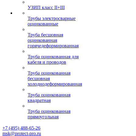
УЗИП класс II+III
Трубы электросварные
оцинкованные
Труба бесшовная
оцинкованная
горячедеформированная
Труба оцинкованная для
кабеля и проводов
Труба оцинкованная
бесшовная
холоднодеформированная
Труба оцинкованная
квадратная
Труба оцинкованная
прямоугольная
+7 (495) 488-65-26
msk@protect-pro.ru