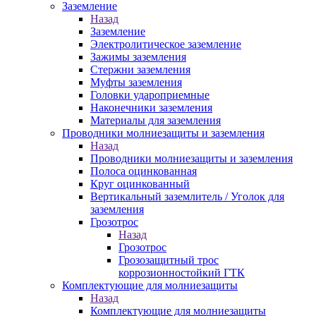
Заземление
Назад
Заземление
Электролитическое заземление
Зажимы заземления
Стержни заземления
Муфты заземления
Головки удароприемные
Наконечники заземления
Материалы для заземления
Проводники молниезащиты и заземления
Назад
Проводники молниезащиты и заземления
Полоса оцинкованная
Круг оцинкованный
Вертикальный заземлитель / Уголок для
заземления
Грозотрос
Назад
Грозотрос
Грозозащитный трос
коррозионностойкий ГТК
Комплектующие для молниезащиты
Назад
Комплектующие для молниезащиты