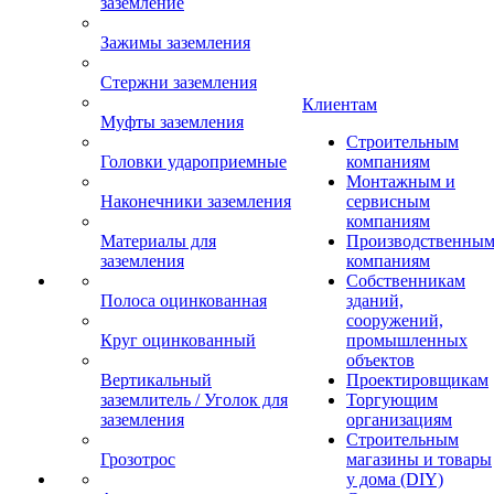
заземление
Зажимы заземления
Стержни заземления
Клиентам
Муфты заземления
Строительным
Головки удароприемные
компаниям
Монтажным и
Наконечники заземления
сервисным
компаниям
Материалы для
Производственны
заземления
компаниям
Собственникам
Полоса оцинкованная
зданий,
сооружений,
Круг оцинкованный
промышленных
объектов
Вертикальный
Проектировщикам
заземлитель / Уголок для
Торгующим
заземления
организациям
Строительным
Грозотрос
магазины и товары
у дома (DIY)