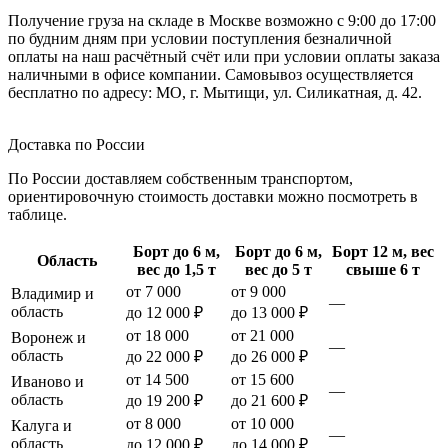
Получение груза на складе в Москве возможно с 9:00 до 17:00
по будним дням при условии поступления безналичной
оплаты на наш расчётный счёт или при условии оплаты заказа
наличными в офисе компании. Самовывоз осуществляется
бесплатно по адресу: МО, г. Мытищи, ул. Силикатная, д. 42.
Доставка по России
По России доставляем собственным транспортом,
ориентировочную стоимость доставки можно посмотреть в
таблице.
Борт до 6 м,
Борт до 6 м,
Борт 12 м, вес
Область
вес до 1,5 т
вес до 5 т
свыше 6 т
от 7 000
от 9 000
Владимир и
—
область
до 12 000 ₽
до 13 000 ₽
от 18 000
от 21 000
Воронеж и
—
область
до 22 000 ₽
до 26 000 ₽
от 14 500
от 15 600
Иваново и
—
область
до 19 200 ₽
до 21 600 ₽
от 8 000
от 10 000
Калуга и
—
область
до 12 000 ₽
до 14 000 ₽