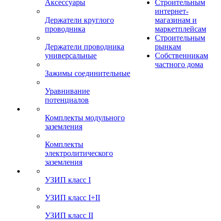
Аксессуары
Строительным
интернет-
Держатели круглого
магазинам и
проводника
маркетплейсам
Строительным
Держатели проводника
рынкам
универсальные
Собственникам
частного дома
Зажимы соединительные
Уравнивание
потенциалов
Комплекты модульного
заземления
Комплекты
электролитического
заземления
УЗИП класс I
УЗИП класс I+II
УЗИП класс II