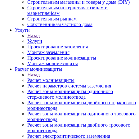
Строительным магазины и товары у дома (DIY)
Строительным интернет-магазинам и
маркетплейсам
Строительным рынкам
Собственникам частного дома
Услуги
Назад
Услуги
Проектирование заземления
Монтаж заземления
Проектирование молниезащиты
Монтаж молниезащиты
Расчет молниезащиты
Назад
Расчет молниезащиты
Расчет параметров системы заземления
Расчет зоны молниезащиты одиночного
стержневого молниеотвода
Расчет зоны молниезащиты двойного стержневого
молниеотвода
Расчет зоны молниезащиты одиночного тросового
молниеотвода
Расчет зоны молниезащиты двойного тросового
молниеотвода
Расчет электролитического заземления