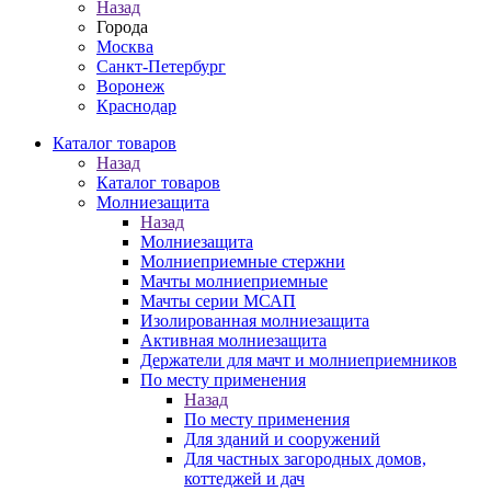
Назад
Города
Москва
Санкт-Петербург
Воронеж
Краснодар
Каталог товаров
Назад
Каталог товаров
Молниезащита
Назад
Молниезащита
Молниеприемные стержни
Мачты молниеприемные
Мачты серии МСАП
Изолированная молниезащита
Активная молниезащита
Держатели для мачт и молниеприемников
По месту применения
Назад
По месту применения
Для зданий и сооружений
Для частных загородных домов,
коттеджей и дач