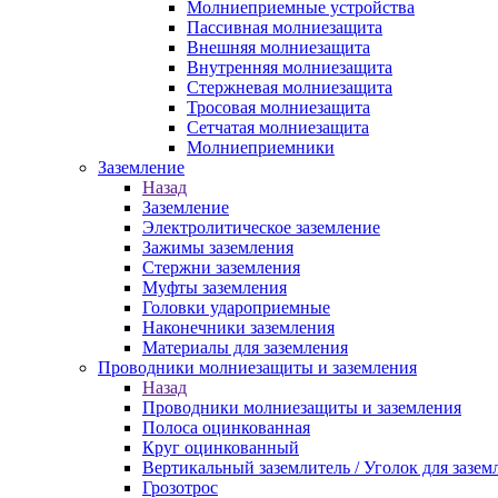
Молниеприемные устройства
Пассивная молниезащита
Внешняя молниезащита
Внутренняя молниезащита
Стержневая молниезащита
Тросовая молниезащита
Сетчатая молниезащита
Молниеприемники
Заземление
Назад
Заземление
Электролитическое заземление
Зажимы заземления
Стержни заземления
Муфты заземления
Головки удароприемные
Наконечники заземления
Материалы для заземления
Проводники молниезащиты и заземления
Назад
Проводники молниезащиты и заземления
Полоса оцинкованная
Круг оцинкованный
Вертикальный заземлитель / Уголок для зазем
Грозотрос