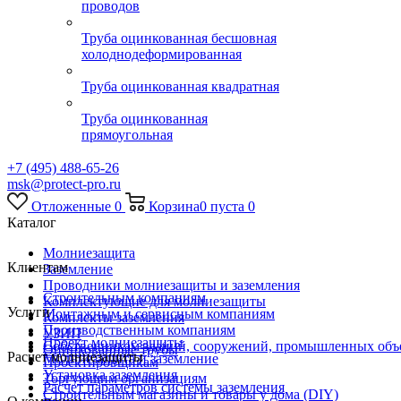
проводов
Труба оцинкованная бесшовная
холоднодеформированная
Труба оцинкованная квадратная
Труба оцинкованная
прямоугольная
+7 (495) 488-65-26
msk@protect-pro.ru
Отложенные
0
Корзина
0
пуста
0
Каталог
Молниезащита
Клиентам
Заземление
Проводники молниезащиты и заземления
Строительным компаниям
Комплектующие для молниезащиты
Услуги
Монтажным и сервисным компаниям
Комплекты заземления
Производственным компаниям
УЗИП
Проект молниезащиты
Собственникам зданий, сооружений, промышленных объ
Оцинкованные трубы
Расчет молниезащиты
Молниезащита и заземление
Проектировщикам
Установка заземления
Торгующим организациям
Расчет параметров системы заземления
Строительным магазины и товары у дома (DIY)