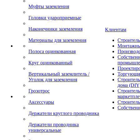
Муфты заземления
Головки удароприемные
Наконечники заземления
Клиентам
Материалы для заземления
Строител
Монтажны
Полоса оцинкованная
Производ
Собственн
Круг оцинкованный
промышле
Проектир
Вертикальный заземлитель /
Торгующи
Уголок для заземления
Строитель
дома (DIY
Грозотрос
Строитель
маркетпле
Аксессуары
Строител
Собственн
Держатели круглого проводника
Держатели проводника
универсальные