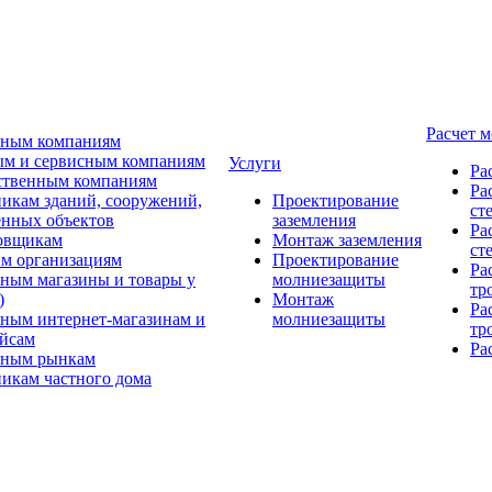
Расчет 
ьным компаниям
м и сервисным компаниям
Услуги
Ра
ственным компаниям
Ра
икам зданий, сооружений,
Проектирование
ст
нных объектов
заземления
Ра
овщикам
Монтаж заземления
ст
м организациям
Проектирование
Ра
ным магазины и товары у
молниезащиты
тр
)
Монтаж
Ра
ным интернет-магазинам и
молниезащиты
тр
йсам
Ра
ьным рынкам
икам частного дома