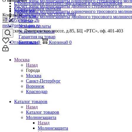
О компании
Расчет зоны молниезащиты одиночного стержневого мол
Строительным интернет-магазинам и маркетплейсам
Расчет зоны молниезащиты двойного стержневого молни
Строительным рынкам
Компания
Расчет зоны молниезащиты одиночного тросового молни
Собственникам частного дома
Контакты
Новости
Расчет зоны молниезащиты двойного тросового молниео
+7 (495) 488-65-26
Статьи
msk@protect-pro.ru
Условия оплаты
г. Москва, Дмитровское шоссе, д.85, БЦ «РТС», оф. 401-403
Условия доставки
Гарантия на товар
Контакты
Отложенные
0
Корзина
0
0
Москва
Назад
Города
Москва
Санкт-Петербург
Воронеж
Краснодар
Каталог товаров
Назад
Каталог товаров
Молниезащита
Назад
Молниезащита