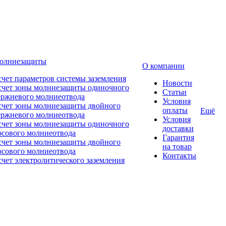
молниезащиты
О компании
счет параметров системы заземления
Новости
счет зоны молниезащиты одиночного
Статьи
ержневого молниеотвода
Условия
счет зоны молниезащиты двойного
оплаты
Ещё
ержневого молниеотвода
Условия
счет зоны молниезащиты одиночного
доставки
осового молниеотвода
Гарантия
счет зоны молниезащиты двойного
на товар
осового молниеотвода
Контакты
счет электролитического заземления