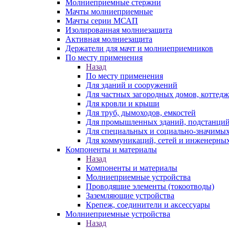
Молниеприемные стержни
Мачты молниеприемные
Мачты серии МСАП
Изолированная молниезащита
Активная молниезащита
Держатели для мачт и молниеприемников
По месту применения
Назад
По месту применения
Для зданий и сооружений
Для частных загородных домов, коттедж
Для кровли и крыши
Для труб, дымоходов, емкостей
Для промышленных зданий, подстанций
Для специальных и социально-значимых
Для коммуникаций, сетей и инженерных
Компоненты и материалы
Назад
Компоненты и материалы
Молниеприемные устройства
Проводящие элементы (токоотводы)
Заземляющие устройства
Крепеж, соединители и аксессуары
Молниеприемные устройства
Назад