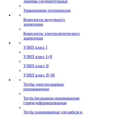
Зажимы соединительные
Уравнивание потенциалов
Комплекты модульного
заземления
Комплекты электролитического
заземления
УЗИП класс I
УЗИП класс I+II
УЗИП класс II
УЗИП класс II+III
Трубы электросварные
оцинкованные
Труба бесшовная оцинкованная
горячедеформированная
Труба оцинкованная для кабеля и