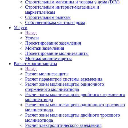
Строительным магазины и товары у дома (DIY)
Строительным интернет-магазинам и
маркетплейсам
Строительным рынкам
Собственникам частного дома
Услуги
Назад
Услуги
Проектирование заземления
Монтаж заземления
Проектирование молниезащиты
Монтаж молниезащиты
Расчет молниезащиты
Назад
Расчет молниезащиты
Расчет параметров системы заземления
Расчет зоны молниезащиты одиночного
стержневого молниеотвода
Расчет зоны молниезащиты двойного стержневого
молниеотвода
Расчет зоны молниезащиты одиночного тросового
молниеотвода
Расчет зоны молниезащиты двойного тросового
молниеотвода
Расчет электролитического заземления