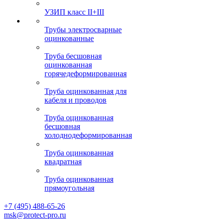
УЗИП класс II+III
Трубы электросварные
оцинкованные
Труба бесшовная
оцинкованная
горячедеформированная
Труба оцинкованная для
кабеля и проводов
Труба оцинкованная
бесшовная
холоднодеформированная
Труба оцинкованная
квадратная
Труба оцинкованная
прямоугольная
+7 (495) 488-65-26
msk@protect-pro.ru