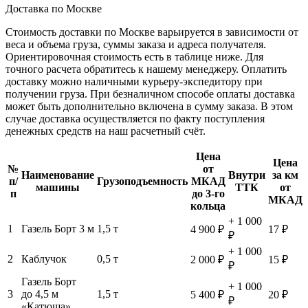
Доставка по Москве
Стоимость доставки по Москве варьируется в зависимости от
веса и объема груза, суммы заказа и адреса получателя.
Ориентировочная стоимость есть в таблице ниже. Для
точного расчета обратитесь к нашему менеджеру. Оплатить
доставку можно наличными курьеру-экспедитору при
получении груза. При безналичном способе оплаты доставка
может быть дополнительно включена в сумму заказа. В этом
случае доставка осуществляется по факту поступления
денежных средств на наш расчетный счёт.
Цена
Цена
№
от
Наименование
Внутри
за км
п/
Грузоподъемность
МКАД
машины
ТТК
от
п
до 3-го
МКАД
кольца
+ 1 000
1
Газель Борт 3 м
1,5 т
4 900 ₽
17 ₽
₽
+ 1 000
2
Каблучок
0,5 т
2 000 ₽
15 ₽
₽
Газель Борт
+ 1 000
3
до 4,5 м
1,5 т
5 400 ₽
20 ₽
₽
«Катюша»