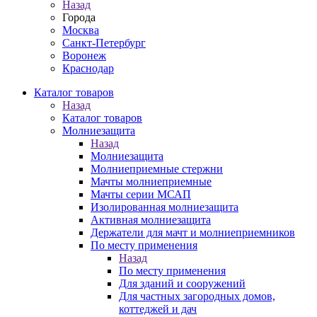
Назад
Города
Москва
Санкт-Петербург
Воронеж
Краснодар
Каталог товаров
Назад
Каталог товаров
Молниезащита
Назад
Молниезащита
Молниеприемные стержни
Мачты молниеприемные
Мачты серии МСАП
Изолированная молниезащита
Активная молниезащита
Держатели для мачт и молниеприемников
По месту применения
Назад
По месту применения
Для зданий и сооружений
Для частных загородных домов,
коттеджей и дач