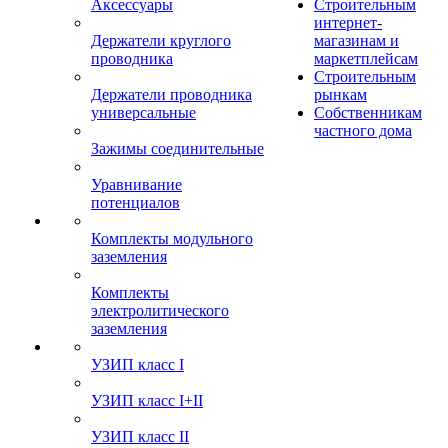
Аксессуары
Строительным
интернет-
Держатели круглого
магазинам и
проводника
маркетплейсам
Строительным
Держатели проводника
рынкам
универсальные
Собственникам
частного дома
Зажимы соединительные
Уравнивание
потенциалов
Комплекты модульного
заземления
Комплекты
электролитического
заземления
УЗИП класс I
УЗИП класс I+II
УЗИП класс II