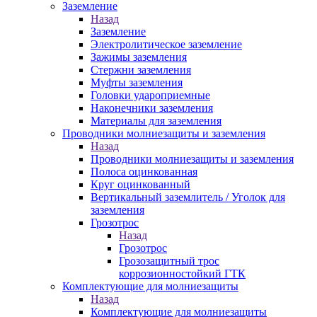
Заземление
Назад
Заземление
Электролитическое заземление
Зажимы заземления
Стержни заземления
Муфты заземления
Головки удароприемные
Наконечники заземления
Материалы для заземления
Проводники молниезащиты и заземления
Назад
Проводники молниезащиты и заземления
Полоса оцинкованная
Круг оцинкованный
Вертикальный заземлитель / Уголок для
заземления
Грозотрос
Назад
Грозотрос
Грозозащитный трос
коррозионностойкий ГТК
Комплектующие для молниезащиты
Назад
Комплектующие для молниезащиты