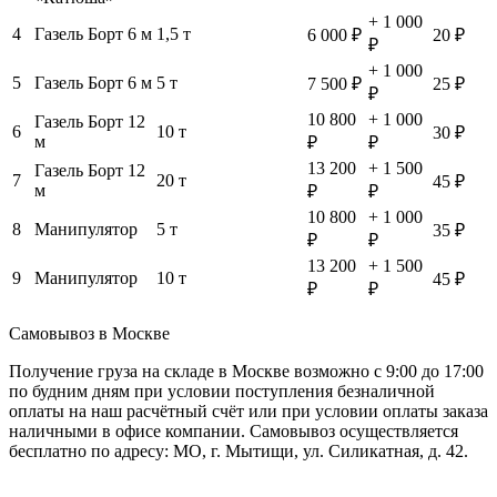
+ 1 000
4
Газель Борт 6 м
1,5 т
6 000 ₽
20 ₽
₽
+ 1 000
5
Газель Борт 6 м
5 т
7 500 ₽
25 ₽
₽
10 800
+ 1 000
Газель Борт 12
6
10 т
30 ₽
м
₽
₽
13 200
+ 1 500
Газель Борт 12
7
20 т
45 ₽
м
₽
₽
10 800
+ 1 000
8
Манипулятор
5 т
35 ₽
₽
₽
13 200
+ 1 500
9
Манипулятор
10 т
45 ₽
₽
₽
Самовывоз в Москве
Получение груза на складе в Москве возможно с 9:00 до 17:00
по будним дням при условии поступления безналичной
оплаты на наш расчётный счёт или при условии оплаты заказа
наличными в офисе компании. Самовывоз осуществляется
бесплатно по адресу: МО, г. Мытищи, ул. Силикатная, д. 42.