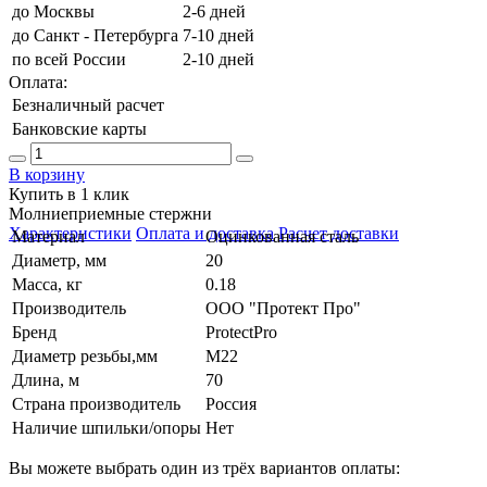
до Москвы
2-6 дней
до Санкт - Петербурга
7-10 дней
по всей России
2-10 дней
Оплата:
Безналичный расчет
Банковские карты
В корзину
Купить в 1 клик
Молниеприемные стержни
Характеристики
Оплата и доставка
Расчет доставки
Материал
Оцинкованная сталь
Диаметр, мм
20
Масса, кг
0.18
Производитель
ООО "Протект Про"
Бренд
ProtectPro
Диаметр резьбы,мм
М22
Длина, м
70
Страна производитель
Россия
Наличие шпильки/опоры
Нет
Вы можете выбрать один из трёх вариантов оплаты: