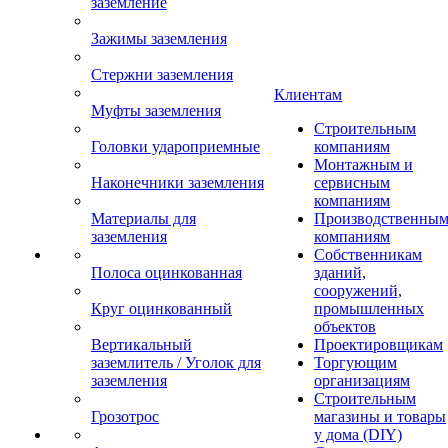
заземление
Зажимы заземления
Стержни заземления
Клиентам
Муфты заземления
Строительным
Головки удароприемные
компаниям
Монтажным и
Наконечники заземления
сервисным
компаниям
Материалы для
Производственны
заземления
компаниям
Собственникам
Полоса оцинкованная
зданий,
сооружений,
Круг оцинкованный
промышленных
объектов
Вертикальный
Проектировщикам
заземлитель / Уголок для
Торгующим
заземления
организациям
Строительным
Грозотрос
магазины и товары
у дома (DIY)