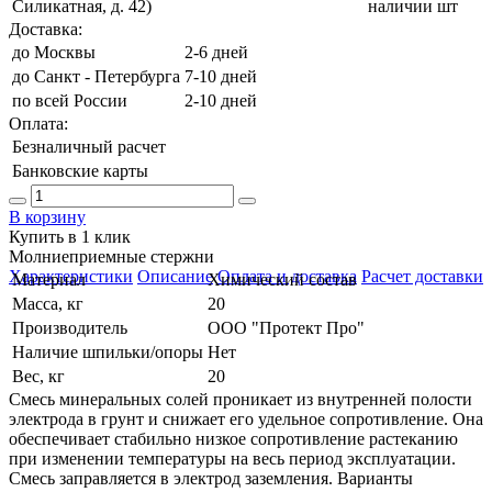
Силикатная, д. 42)
наличии
шт
Доставка:
до Москвы
2-6 дней
до Санкт - Петербурга
7-10 дней
по всей России
2-10 дней
Оплата:
Безналичный расчет
Банковские карты
В корзину
Купить в 1 клик
Молниеприемные стержни
Характеристики
Описание
Оплата и доставка
Расчет доставки
Материал
Химический состав
Масса, кг
20
Производитель
ООО "Протект Про"
Наличие шпильки/опоры
Нет
Вес, кг
20
Cмесь минеральных солей проникает из внутренней полости
электрода в грунт и снижает его удельное сопротивление. Она
обеспечивает стабильно низкое сопротивление растеканию
при изменении температуры на весь период эксплуатации.
Смесь заправляется в электрод заземления. Варианты