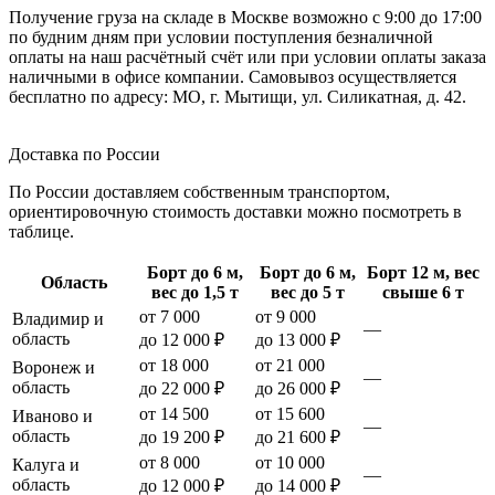
Получение груза на складе в Москве возможно с 9:00 до 17:00
по будним дням при условии поступления безналичной
оплаты на наш расчётный счёт или при условии оплаты заказа
наличными в офисе компании. Самовывоз осуществляется
бесплатно по адресу: МО, г. Мытищи, ул. Силикатная, д. 42.
Доставка по России
По России доставляем собственным транспортом,
ориентировочную стоимость доставки можно посмотреть в
таблице.
Борт до 6 м,
Борт до 6 м,
Борт 12 м, вес
Область
вес до 1,5 т
вес до 5 т
свыше 6 т
от 7 000
от 9 000
Владимир и
—
область
до 12 000 ₽
до 13 000 ₽
от 18 000
от 21 000
Воронеж и
—
область
до 22 000 ₽
до 26 000 ₽
от 14 500
от 15 600
Иваново и
—
область
до 19 200 ₽
до 21 600 ₽
от 8 000
от 10 000
Калуга и
—
область
до 12 000 ₽
до 14 000 ₽