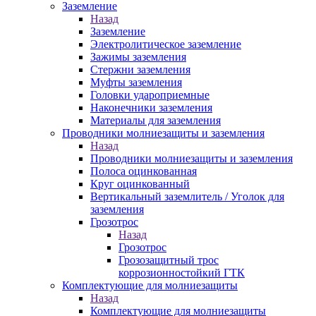
Заземление
Назад
Заземление
Электролитическое заземление
Зажимы заземления
Стержни заземления
Муфты заземления
Головки удароприемные
Наконечники заземления
Материалы для заземления
Проводники молниезащиты и заземления
Назад
Проводники молниезащиты и заземления
Полоса оцинкованная
Круг оцинкованный
Вертикальный заземлитель / Уголок для
заземления
Грозотрос
Назад
Грозотрос
Грозозащитный трос
коррозионностойкий ГТК
Комплектующие для молниезащиты
Назад
Комплектующие для молниезащиты