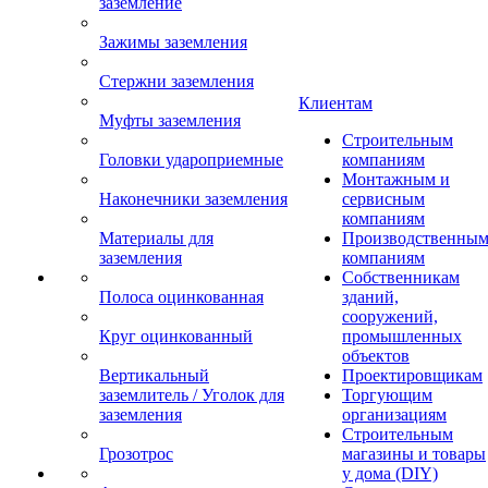
заземление
Зажимы заземления
Стержни заземления
Клиентам
Муфты заземления
Строительным
Головки удароприемные
компаниям
Монтажным и
Наконечники заземления
сервисным
компаниям
Материалы для
Производственны
заземления
компаниям
Собственникам
Полоса оцинкованная
зданий,
сооружений,
Круг оцинкованный
промышленных
объектов
Вертикальный
Проектировщикам
заземлитель / Уголок для
Торгующим
заземления
организациям
Строительным
Грозотрос
магазины и товары
у дома (DIY)