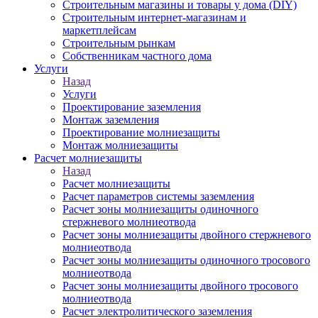
Строительным магазины и товары у дома (DIY)
Строительным интернет-магазинам и
маркетплейсам
Строительным рынкам
Собственникам частного дома
Услуги
Назад
Услуги
Проектирование заземления
Монтаж заземления
Проектирование молниезащиты
Монтаж молниезащиты
Расчет молниезащиты
Назад
Расчет молниезащиты
Расчет параметров системы заземления
Расчет зоны молниезащиты одиночного
стержневого молниеотвода
Расчет зоны молниезащиты двойного стержневого
молниеотвода
Расчет зоны молниезащиты одиночного тросового
молниеотвода
Расчет зоны молниезащиты двойного тросового
молниеотвода
Расчет электролитического заземления