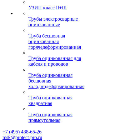
УЗИП класс II+III
Трубы электросварные
оцинкованные
Труба бесшовная
оцинкованная
горячедеформированная
Труба оцинкованная для
кабеля и проводов
Труба оцинкованная
бесшовная
холоднодеформированная
Труба оцинкованная
квадратная
Труба оцинкованная
прямоугольная
+7 (495) 488-65-26
msk@protect-pro.ru