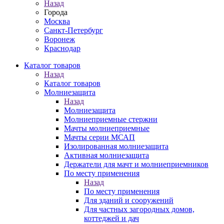
Назад
Города
Москва
Санкт-Петербург
Воронеж
Краснодар
Каталог товаров
Назад
Каталог товаров
Молниезащита
Назад
Молниезащита
Молниеприемные стержни
Мачты молниеприемные
Мачты серии МСАП
Изолированная молниезащита
Активная молниезащита
Держатели для мачт и молниеприемников
По месту применения
Назад
По месту применения
Для зданий и сооружений
Для частных загородных домов,
коттеджей и дач