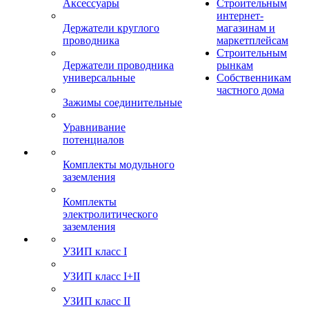
Аксессуары
Строительным
интернет-
Держатели круглого
магазинам и
проводника
маркетплейсам
Строительным
Держатели проводника
рынкам
универсальные
Собственникам
частного дома
Зажимы соединительные
Уравнивание
потенциалов
Комплекты модульного
заземления
Комплекты
электролитического
заземления
УЗИП класс I
УЗИП класс I+II
УЗИП класс II