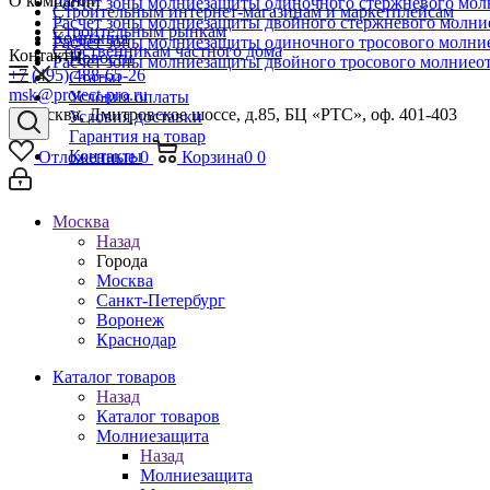
О компании
Расчет зоны молниезащиты одиночного стержневого мол
Строительным интернет-магазинам и маркетплейсам
Расчет зоны молниезащиты двойного стержневого молни
Строительным рынкам
Компания
Расчет зоны молниезащиты одиночного тросового молни
Собственникам частного дома
Контакты
Новости
Расчет зоны молниезащиты двойного тросового молниео
+7 (495) 488-65-26
Статьи
msk@protect-pro.ru
Условия оплаты
г. Москва, Дмитровское шоссе, д.85, БЦ «РТС», оф. 401-403
Условия доставки
Гарантия на товар
Контакты
Отложенные
0
Корзина
0
0
Москва
Назад
Города
Москва
Санкт-Петербург
Воронеж
Краснодар
Каталог товаров
Назад
Каталог товаров
Молниезащита
Назад
Молниезащита