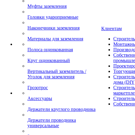
Муфты заземления
Головки удароприемные
Наконечники заземления
Клиентам
Материалы для заземления
Строител
Монтажны
Полоса оцинкованная
Производ
Собственн
Круг оцинкованный
промышле
Проектир
Вертикальный заземлитель /
Торгующи
Уголок для заземления
Строитель
дома (DIY
Грозотрос
Строитель
маркетпле
Аксессуары
Строител
Собственн
Держатели круглого проводника
Держатели проводника
универсальные