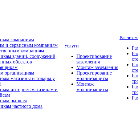
Расчет 
ьным компаниям
м и сервисным компаниям
Услуги
Ра
ственным компаниям
Ра
икам зданий, сооружений,
Проектирование
ст
нных объектов
заземления
Ра
овщикам
Монтаж заземления
ст
м организациям
Проектирование
Ра
ным магазины и товары у
молниезащиты
тр
)
Монтаж
Ра
ным интернет-магазинам и
молниезащиты
тр
йсам
Ра
ьным рынкам
икам частного дома