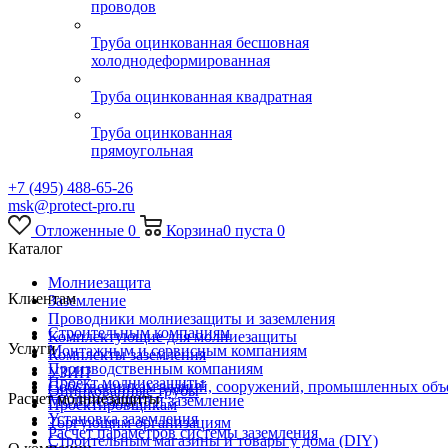
проводов
Труба оцинкованная бесшовная
холоднодеформированная
Труба оцинкованная квадратная
Труба оцинкованная
прямоугольная
+7 (495) 488-65-26
msk@protect-pro.ru
Отложенные
0
Корзина
0
пуста
0
Каталог
Молниезащита
Клиентам
Заземление
Проводники молниезащиты и заземления
Строительным компаниям
Комплектующие для молниезащиты
Услуги
Монтажным и сервисным компаниям
Комплекты заземления
Производственным компаниям
УЗИП
Проект молниезащиты
Собственникам зданий, сооружений, промышленных объ
Оцинкованные трубы
Расчет молниезащиты
Молниезащита и заземление
Проектировщикам
Установка заземления
Торгующим организациям
Расчет параметров системы заземления
Строительным магазины и товары у дома (DIY)