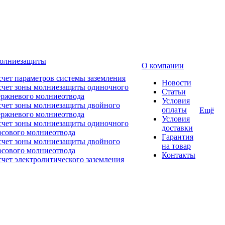
молниезащиты
О компании
счет параметров системы заземления
Новости
счет зоны молниезащиты одиночного
Статьи
ержневого молниеотвода
Условия
счет зоны молниезащиты двойного
оплаты
Ещё
ержневого молниеотвода
Условия
счет зоны молниезащиты одиночного
доставки
осового молниеотвода
Гарантия
счет зоны молниезащиты двойного
на товар
осового молниеотвода
Контакты
счет электролитического заземления