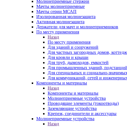
Молниеприемные стержни
Мачты молниеприемные
Мачты серии МСАП
Изолированная молниезащита
Активная молниезащита
Держатели для мачт и молниеприемников
По месту применения
Назад
По месту применения
Для зданий и сооружений
Для частных загородных домов, коттедж
Для кровли и крыши
Для труб, дымоходов, емкостей
Для промышленных зданий, подстанций
Для специальных и социально-значимых
Для коммуникаций, сетей и инженерных
Компоненты и материалы
Назад
Компоненты и материалы
Молниеприемные устройства
Проводящие элементы (токоотводы)
Заземляющие устройства
Крепеж, соединители и аксессуары
Молниеприемные устройства
Назад