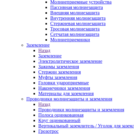
Молниеприемные устройства
Пассивная молниезащита
Внешняя молниезащита
Внутренняя молниезащита
Стержневая молниезащита
Тросовая молниезащита
Сетчатая молниезащита
Молниеприемники
Заземление
Назад
Заземление
Электролитическое заземление
Зажимы заземления
Стержни заземления
Муфты заземления
Головки удароприемные
Наконечники заземления
Материалы для заземления
Проводники молниезащиты и заземления
Назад
Проводники молниезащиты и заземления
Полоса оцинкованная
Круг оцинкованный
Вертикальный заземлитель / Уголок для зазем
Грозотрос