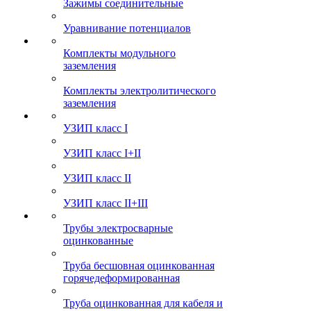
Зажимы соединительные
Уравнивание потенциалов
Комплекты модульного
заземления
Комплекты электролитического
заземления
УЗИП класс I
УЗИП класс I+II
УЗИП класс II
УЗИП класс II+III
Трубы электросварные
оцинкованные
Труба бесшовная оцинкованная
горячедеформированная
Труба оцинкованная для кабеля и