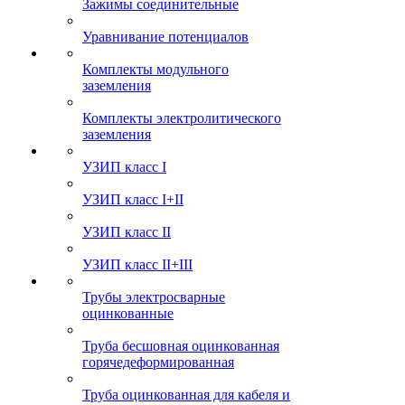
Зажимы соединительные
Уравнивание потенциалов
Комплекты модульного
заземления
Комплекты электролитического
заземления
УЗИП класс I
УЗИП класс I+II
УЗИП класс II
УЗИП класс II+III
Трубы электросварные
оцинкованные
Труба бесшовная оцинкованная
горячедеформированная
Труба оцинкованная для кабеля и