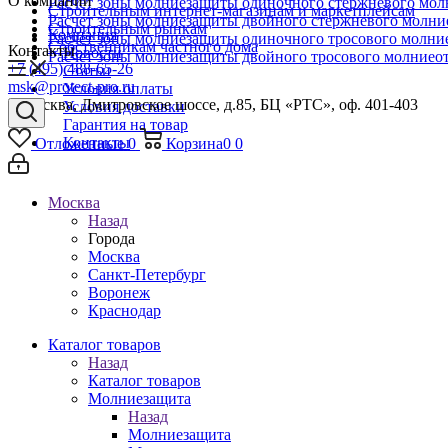
О компании
Расчет зоны молниезащиты одиночного стержневого мол
Строительным интернет-магазинам и маркетплейсам
Расчет зоны молниезащиты двойного стержневого молни
Строительным рынкам
Компания
Расчет зоны молниезащиты одиночного тросового молни
Собственникам частного дома
Контакты
Новости
Расчет зоны молниезащиты двойного тросового молниео
+7 (495) 488-65-26
Статьи
msk@protect-pro.ru
Условия оплаты
г. Москва, Дмитровское шоссе, д.85, БЦ «РТС», оф. 401-403
Условия доставки
Гарантия на товар
Контакты
Отложенные
0
Корзина
0
0
Москва
Назад
Города
Москва
Санкт-Петербург
Воронеж
Краснодар
Каталог товаров
Назад
Каталог товаров
Молниезащита
Назад
Молниезащита