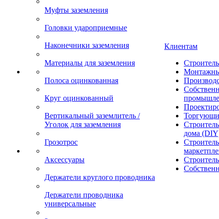
Муфты заземления
Головки удароприемные
Наконечники заземления
Клиентам
Материалы для заземления
Строител
Монтажны
Полоса оцинкованная
Производ
Собственн
Круг оцинкованный
промышле
Проектир
Вертикальный заземлитель /
Торгующи
Уголок для заземления
Строитель
дома (DIY
Грозотрос
Строитель
маркетпле
Аксессуары
Строител
Собственн
Держатели круглого проводника
Держатели проводника
универсальные