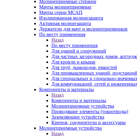
Молниеприемные стержни
Мачты молниеприемные
Мачты серии МСАП
Изолированная молниезащита
Активная молниезащита
Держатели для мачт и молниеприемников
По месту применения
Назад
По месту применения
Для зданий и сооружений
Для частных загородных домов, коттедж
Для кровли и крыши
Для труб, дымоходов, емкостей
Для промышленных зданий, подстанций
Для специальных и социально-значимых
Для коммуникаций, сетей и инженерных
Компоненты и материалы
Назад
Компоненты и материалы
Молниеприемные устройства
Проводящие элементы (токоотводы)
Заземляющие устройства
Крепеж, соединители и аксессуары
Молниеприемные устройства
Назад