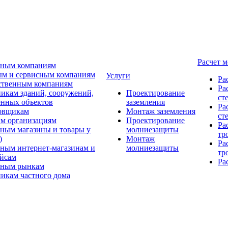
Расчет 
ьным компаниям
м и сервисным компаниям
Услуги
Ра
ственным компаниям
Ра
икам зданий, сооружений,
Проектирование
ст
нных объектов
заземления
Ра
овщикам
Монтаж заземления
ст
м организациям
Проектирование
Ра
ным магазины и товары у
молниезащиты
тр
)
Монтаж
Ра
ным интернет-магазинам и
молниезащиты
тр
йсам
Ра
ьным рынкам
икам частного дома