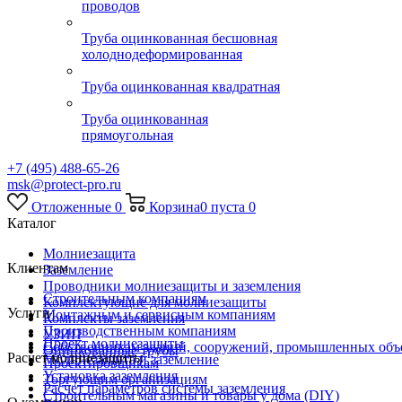
проводов
Труба оцинкованная бесшовная
холоднодеформированная
Труба оцинкованная квадратная
Труба оцинкованная
прямоугольная
+7 (495) 488-65-26
msk@protect-pro.ru
Отложенные
0
Корзина
0
пуста
0
Каталог
Молниезащита
Клиентам
Заземление
Проводники молниезащиты и заземления
Строительным компаниям
Комплектующие для молниезащиты
Услуги
Монтажным и сервисным компаниям
Комплекты заземления
Производственным компаниям
УЗИП
Проект молниезащиты
Собственникам зданий, сооружений, промышленных объ
Оцинкованные трубы
Расчет молниезащиты
Молниезащита и заземление
Проектировщикам
Установка заземления
Торгующим организациям
Расчет параметров системы заземления
Строительным магазины и товары у дома (DIY)