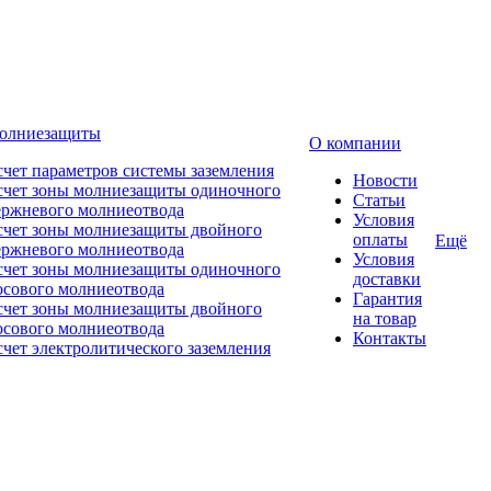
молниезащиты
О компании
счет параметров системы заземления
Новости
счет зоны молниезащиты одиночного
Статьи
ержневого молниеотвода
Условия
счет зоны молниезащиты двойного
оплаты
Ещё
ержневого молниеотвода
Условия
счет зоны молниезащиты одиночного
доставки
осового молниеотвода
Гарантия
счет зоны молниезащиты двойного
на товар
осового молниеотвода
Контакты
счет электролитического заземления