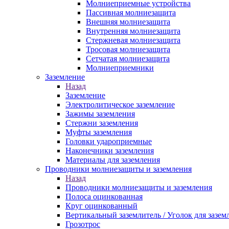
Молниеприемные устройства
Пассивная молниезащита
Внешняя молниезащита
Внутренняя молниезащита
Стержневая молниезащита
Тросовая молниезащита
Сетчатая молниезащита
Молниеприемники
Заземление
Назад
Заземление
Электролитическое заземление
Зажимы заземления
Стержни заземления
Муфты заземления
Головки удароприемные
Наконечники заземления
Материалы для заземления
Проводники молниезащиты и заземления
Назад
Проводники молниезащиты и заземления
Полоса оцинкованная
Круг оцинкованный
Вертикальный заземлитель / Уголок для зазем
Грозотрос