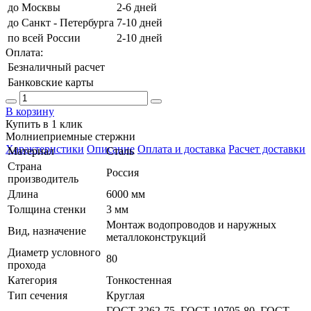
до Москвы
2-6 дней
до Санкт - Петербурга
7-10 дней
по всей России
2-10 дней
Оплата:
Безналичный расчет
Банковские карты
В корзину
Купить в 1 клик
Молниеприемные стержни
Характеристики
Описание
Оплата и доставка
Расчет доставки
Материал
Сталь
Страна
Россия
производитель
Длина
6000 мм
Толщина стенки
3 мм
Монтаж водопроводов и наружных
Вид, назначение
металлоконструкций
Диаметр условного
80
прохода
Категория
Тонкостенная
Тип сечения
Круглая
ГОСТ 3262-75, ГОСТ 10705-80, ГОСТ