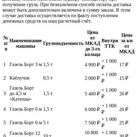
получении груза. При безналичном способе оплаты доставка
может быть дополнительно включена в сумму заказа. В этом
случае доставка осуществляется по факту поступления
денежных средств на наш расчетный счёт.
Цена
Цена
№
от
Наименование
Внутри
за км
п/
Грузоподъемность
МКАД
машины
ТТК
от
п
до 3-го
МКАД
кольца
+ 1 000
1
Газель Борт 3 м
1,5 т
4 900 ₽
17 ₽
₽
+ 1 000
2
Каблучок
0,5 т
2 000 ₽
15 ₽
₽
Газель Борт
+ 1 000
3
до 4,5 м
1,5 т
5 400 ₽
20 ₽
₽
«Катюша»
+ 1 000
4
Газель Борт 6 м
1,5 т
6 000 ₽
20 ₽
₽
+ 1 000
5
Газель Борт 6 м
5 т
7 500 ₽
25 ₽
₽
10 800
+ 1 000
Газель Борт 12
6
10 т
30 ₽