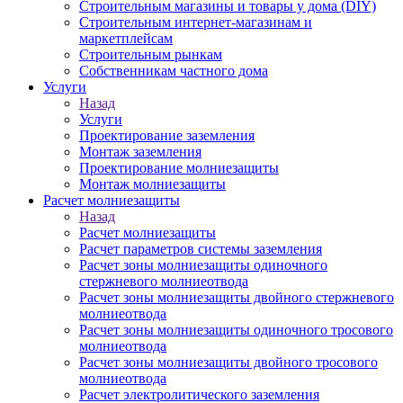
Строительным магазины и товары у дома (DIY)
Строительным интернет-магазинам и
маркетплейсам
Строительным рынкам
Собственникам частного дома
Услуги
Назад
Услуги
Проектирование заземления
Монтаж заземления
Проектирование молниезащиты
Монтаж молниезащиты
Расчет молниезащиты
Назад
Расчет молниезащиты
Расчет параметров системы заземления
Расчет зоны молниезащиты одиночного
стержневого молниеотвода
Расчет зоны молниезащиты двойного стержневого
молниеотвода
Расчет зоны молниезащиты одиночного тросового
молниеотвода
Расчет зоны молниезащиты двойного тросового
молниеотвода
Расчет электролитического заземления