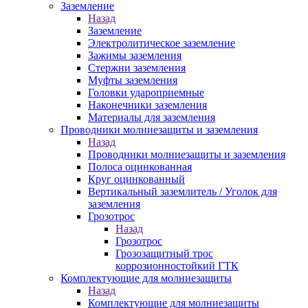
Заземление
Назад
Заземление
Электролитическое заземление
Зажимы заземления
Стержни заземления
Муфты заземления
Головки удароприемные
Наконечники заземления
Материалы для заземления
Проводники молниезащиты и заземления
Назад
Проводники молниезащиты и заземления
Полоса оцинкованная
Круг оцинкованный
Вертикальный заземлитель / Уголок для
заземления
Грозотрос
Назад
Грозотрос
Грозозащитный трос
коррозионностойкий ГТК
Комплектующие для молниезащиты
Назад
Комплектующие для молниезащиты