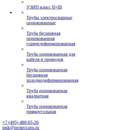
УЗИП класс II+III
Трубы электросварные
оцинкованные
Труба бесшовная
оцинкованная
горячедеформированная
Труба оцинкованная для
кабеля и проводов
Труба оцинкованная
бесшовная
холоднодеформированная
Труба оцинкованная
квадратная
Труба оцинкованная
прямоугольная
+7 (495) 488-65-26
msk@protect-pro.ru