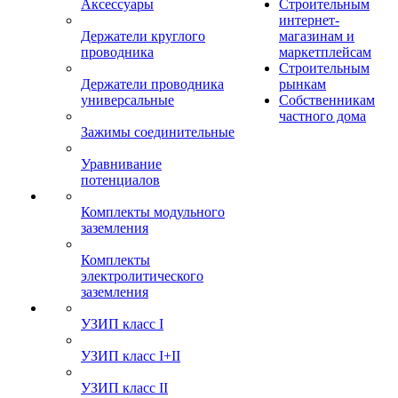
Аксессуары
Строительным
интернет-
Держатели круглого
магазинам и
проводника
маркетплейсам
Строительным
Держатели проводника
рынкам
универсальные
Собственникам
частного дома
Зажимы соединительные
Уравнивание
потенциалов
Комплекты модульного
заземления
Комплекты
электролитического
заземления
УЗИП класс I
УЗИП класс I+II
УЗИП класс II