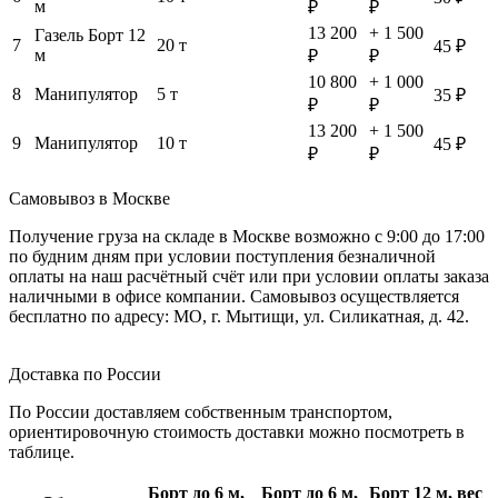
м
₽
₽
13 200
+ 1 500
Газель Борт 12
7
20 т
45 ₽
м
₽
₽
10 800
+ 1 000
8
Манипулятор
5 т
35 ₽
₽
₽
13 200
+ 1 500
9
Манипулятор
10 т
45 ₽
₽
₽
Самовывоз в Москве
Получение груза на складе в Москве возможно с 9:00 до 17:00
по будним дням при условии поступления безналичной
оплаты на наш расчётный счёт или при условии оплаты заказа
наличными в офисе компании. Самовывоз осуществляется
бесплатно по адресу: МО, г. Мытищи, ул. Силикатная, д. 42.
Доставка по России
По России доставляем собственным транспортом,
ориентировочную стоимость доставки можно посмотреть в
таблице.
Борт до 6 м,
Борт до 6 м,
Борт 12 м, вес