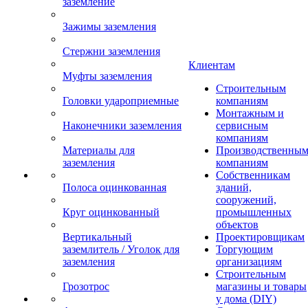
заземление
Зажимы заземления
Стержни заземления
Клиентам
Муфты заземления
Строительным
Головки удароприемные
компаниям
Монтажным и
Наконечники заземления
сервисным
компаниям
Материалы для
Производственны
заземления
компаниям
Собственникам
Полоса оцинкованная
зданий,
сооружений,
Круг оцинкованный
промышленных
объектов
Вертикальный
Проектировщикам
заземлитель / Уголок для
Торгующим
заземления
организациям
Строительным
Грозотрос
магазины и товары
у дома (DIY)