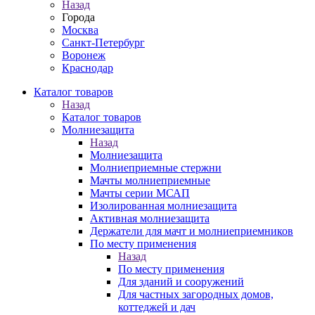
Назад
Города
Москва
Санкт-Петербург
Воронеж
Краснодар
Каталог товаров
Назад
Каталог товаров
Молниезащита
Назад
Молниезащита
Молниеприемные стержни
Мачты молниеприемные
Мачты серии МСАП
Изолированная молниезащита
Активная молниезащита
Держатели для мачт и молниеприемников
По месту применения
Назад
По месту применения
Для зданий и сооружений
Для частных загородных домов,
коттеджей и дач