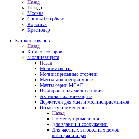
Назад
Города
Москва
Санкт-Петербург
Воронеж
Краснодар
Каталог товаров
Назад
Каталог товаров
Молниезащита
Назад
Молниезащита
Молниеприемные стержни
Мачты молниеприемные
Мачты серии МСАП
Изолированная молниезащита
Активная молниезащита
Держатели для мачт и молниеприемников
По месту применения
Назад
По месту применения
Для зданий и сооружений
Для частных загородных домов,
коттеджей и дач