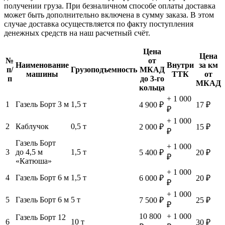
получении груза. При безналичном способе оплаты доставка
может быть дополнительно включена в сумму заказа. В этом
случае доставка осуществляется по факту поступления
денежных средств на наш расчетный счёт.
Цена
Цена
№
от
Наименование
Внутри
за км
п/
Грузоподъемность
МКАД
машины
ТТК
от
п
до 3-го
МКАД
кольца
+ 1 000
1
Газель Борт 3 м
1,5 т
4 900 ₽
17 ₽
₽
+ 1 000
2
Каблучок
0,5 т
2 000 ₽
15 ₽
₽
Газель Борт
+ 1 000
3
до 4,5 м
1,5 т
5 400 ₽
20 ₽
₽
«Катюша»
+ 1 000
4
Газель Борт 6 м
1,5 т
6 000 ₽
20 ₽
₽
+ 1 000
5
Газель Борт 6 м
5 т
7 500 ₽
25 ₽
₽
10 800
+ 1 000
Газель Борт 12
6
10 т
30 ₽