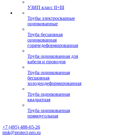
УЗИП класс II+III
Трубы электросварные
оцинкованные
Труба бесшовная
оцинкованная
горячедеформированная
Труба оцинкованная для
кабеля и проводов
Труба оцинкованная
бесшовная
холоднодеформированная
Труба оцинкованная
квадратная
Труба оцинкованная
прямоугольная
+7 (495) 488-65-26
msk@protect-pro.ru