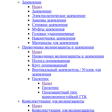
Заземление
Назад
Заземление
Электролитическое заземление
Зажимы заземления
Стержни заземления
Муфты заземления
Головки удароприемные
Наконечники заземления
Материалы для заземления
Проводники молниезащиты и заземления
Назад
Проводники молниезащиты и заземления
Полоса оцинкованная
Круг оцинкованный
Вертикальный заземлитель / Уголок для
заземления
Грозотрос
Назад
Грозотрос
Грозозащитный трос
коррозионностойкий ГТК
Комплектующие для молниезащиты
Назад
Комплектующие для молниезащиты