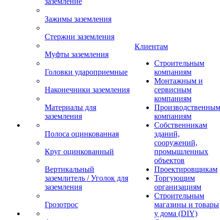
заземление
Зажимы заземления
Стержни заземления
Клиентам
Муфты заземления
Строительным
Головки удароприемные
компаниям
Монтажным и
Наконечники заземления
сервисным
компаниям
Материалы для
Производственны
заземления
компаниям
Собственникам
Полоса оцинкованная
зданий,
сооружений,
Круг оцинкованный
промышленных
объектов
Вертикальный
Проектировщикам
заземлитель / Уголок для
Торгующим
заземления
организациям
Строительным
Грозотрос
магазины и товары
у дома (DIY)