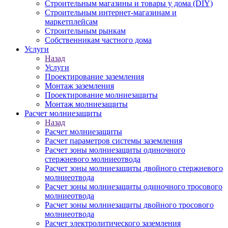
Строительным магазины и товары у дома (DIY)
Строительным интернет-магазинам и
маркетплейсам
Строительным рынкам
Собственникам частного дома
Услуги
Назад
Услуги
Проектирование заземления
Монтаж заземления
Проектирование молниезащиты
Монтаж молниезащиты
Расчет молниезащиты
Назад
Расчет молниезащиты
Расчет параметров системы заземления
Расчет зоны молниезащиты одиночного
стержневого молниеотвода
Расчет зоны молниезащиты двойного стержневого
молниеотвода
Расчет зоны молниезащиты одиночного тросового
молниеотвода
Расчет зоны молниезащиты двойного тросового
молниеотвода
Расчет электролитического заземления