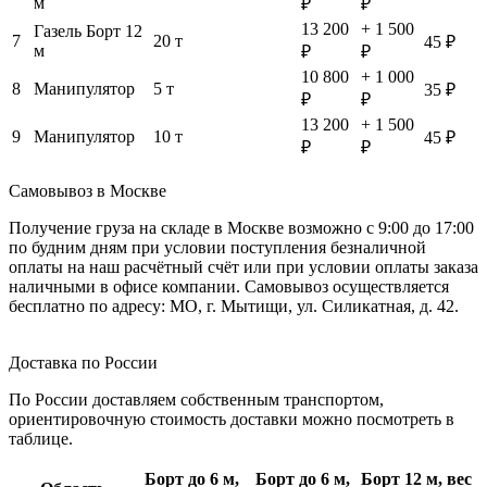
м
₽
₽
13 200
+ 1 500
Газель Борт 12
7
20 т
45 ₽
м
₽
₽
10 800
+ 1 000
8
Манипулятор
5 т
35 ₽
₽
₽
13 200
+ 1 500
9
Манипулятор
10 т
45 ₽
₽
₽
Самовывоз в Москве
Получение груза на складе в Москве возможно с 9:00 до 17:00
по будним дням при условии поступления безналичной
оплаты на наш расчётный счёт или при условии оплаты заказа
наличными в офисе компании. Самовывоз осуществляется
бесплатно по адресу: МО, г. Мытищи, ул. Силикатная, д. 42.
Доставка по России
По России доставляем собственным транспортом,
ориентировочную стоимость доставки можно посмотреть в
таблице.
Борт до 6 м,
Борт до 6 м,
Борт 12 м, вес