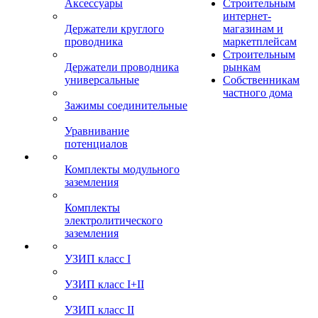
Аксессуары
Строительным
интернет-
Держатели круглого
магазинам и
проводника
маркетплейсам
Строительным
Держатели проводника
рынкам
универсальные
Собственникам
частного дома
Зажимы соединительные
Уравнивание
потенциалов
Комплекты модульного
заземления
Комплекты
электролитического
заземления
УЗИП класс I
УЗИП класс I+II
УЗИП класс II