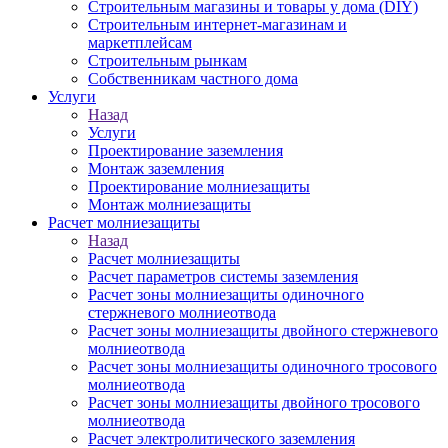
Строительным магазины и товары у дома (DIY)
Строительным интернет-магазинам и
маркетплейсам
Строительным рынкам
Собственникам частного дома
Услуги
Назад
Услуги
Проектирование заземления
Монтаж заземления
Проектирование молниезащиты
Монтаж молниезащиты
Расчет молниезащиты
Назад
Расчет молниезащиты
Расчет параметров системы заземления
Расчет зоны молниезащиты одиночного
стержневого молниеотвода
Расчет зоны молниезащиты двойного стержневого
молниеотвода
Расчет зоны молниезащиты одиночного тросового
молниеотвода
Расчет зоны молниезащиты двойного тросового
молниеотвода
Расчет электролитического заземления