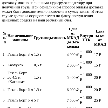
доставку можно наличными курьеру-экспедитору при
получении груза. При безналичном способе оплаты доставка
может быть дополнительно включена в сумму заказа. В этом
случае доставка осуществляется по факту поступления
денежных средств на наш расчетный счёт.
Цена
Цена
№
от
Наименование
Внутри
за км
п/
Грузоподъемность
МКАД
машины
ТТК
от
п
до 3-го
МКАД
кольца
+ 1 000
1
Газель Борт 3 м
1,5 т
4 900 ₽
17 ₽
₽
+ 1 000
2
Каблучок
0,5 т
2 000 ₽
15 ₽
₽
Газель Борт
+ 1 000
3
до 4,5 м
1,5 т
5 400 ₽
20 ₽
₽
«Катюша»
+ 1 000
4
Газель Борт 6 м
1,5 т
6 000 ₽
20 ₽
₽
+ 1 000
5
Газель Борт 6 м
5 т
7 500 ₽
25 ₽
₽