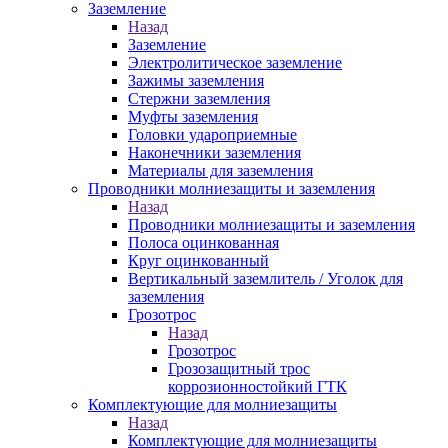
Заземление
Назад
Заземление
Электролитическое заземление
Зажимы заземления
Стержни заземления
Муфты заземления
Головки удароприемные
Наконечники заземления
Материалы для заземления
Проводники молниезащиты и заземления
Назад
Проводники молниезащиты и заземления
Полоса оцинкованная
Круг оцинкованный
Вертикальный заземлитель / Уголок для
заземления
Грозотрос
Назад
Грозотрос
Грозозащитный трос
коррозионностойкий ГТК
Комплектующие для молниезащиты
Назад
Комплектующие для молниезащиты