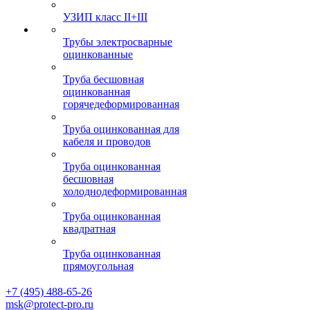
УЗИП класс II+III
Трубы электросварные
оцинкованные
Труба бесшовная
оцинкованная
горячедеформированная
Труба оцинкованная для
кабеля и проводов
Труба оцинкованная
бесшовная
холоднодеформированная
Труба оцинкованная
квадратная
Труба оцинкованная
прямоугольная
+7 (495) 488-65-26
msk@protect-pro.ru