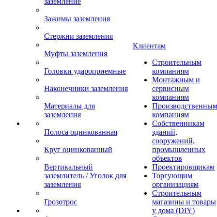
заземление
Зажимы заземления
Стержни заземления
Клиентам
Муфты заземления
Строительным
Головки удароприемные
компаниям
Монтажным и
Наконечники заземления
сервисным
компаниям
Материалы для
Производственны
заземления
компаниям
Собственникам
Полоса оцинкованная
зданий,
сооружений,
Круг оцинкованный
промышленных
объектов
Вертикальный
Проектировщикам
заземлитель / Уголок для
Торгующим
заземления
организациям
Строительным
Грозотрос
магазины и товары
у дома (DIY)