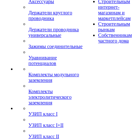
Аксессуары
Строительным
интернет-
Держатели круглого
магазинам и
проводника
маркетплейсам
Строительным
Держатели проводника
рынкам
универсальные
Собственникам
частного дома
Зажимы соединительные
Уравнивание
потенциалов
Комплекты модульного
заземления
Комплекты
электролитического
заземления
УЗИП класс I
УЗИП класс I+II
УЗИП класс II