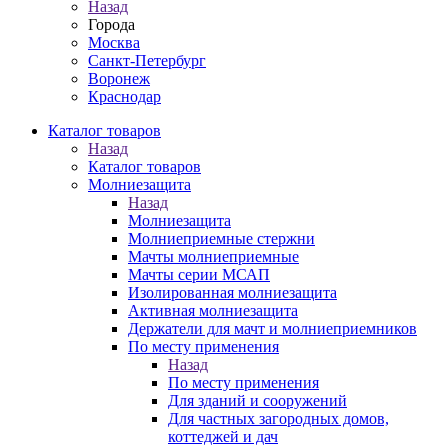
Назад
Города
Москва
Санкт-Петербург
Воронеж
Краснодар
Каталог товаров
Назад
Каталог товаров
Молниезащита
Назад
Молниезащита
Молниеприемные стержни
Мачты молниеприемные
Мачты серии МСАП
Изолированная молниезащита
Активная молниезащита
Держатели для мачт и молниеприемников
По месту применения
Назад
По месту применения
Для зданий и сооружений
Для частных загородных домов,
коттеджей и дач