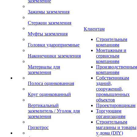
заземление
Зажимы заземления
Стержни заземления
Клиентам
Муфты заземления
Строительным
Головки удароприемные
компаниям
Монтажным и
Наконечники заземления
сервисным
компаниям
Материалы для
Производственны
заземления
компаниям
Собственникам
Полоса оцинкованная
зданий,
сооружений,
Круг оцинкованный
промышленных
объектов
Вертикальный
Проектировщикам
заземлитель / Уголок для
Торгующим
заземления
организациям
Строительным
Грозотрос
магазины и товары
у дома (DIY)