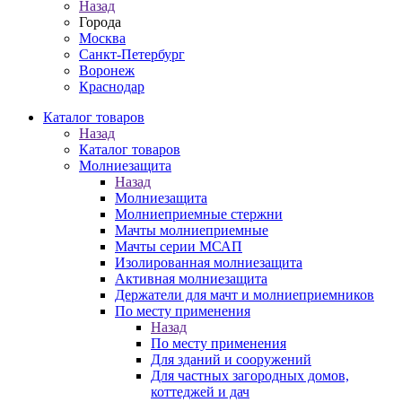
Назад
Города
Москва
Санкт-Петербург
Воронеж
Краснодар
Каталог товаров
Назад
Каталог товаров
Молниезащита
Назад
Молниезащита
Молниеприемные стержни
Мачты молниеприемные
Мачты серии МСАП
Изолированная молниезащита
Активная молниезащита
Держатели для мачт и молниеприемников
По месту применения
Назад
По месту применения
Для зданий и сооружений
Для частных загородных домов,
коттеджей и дач