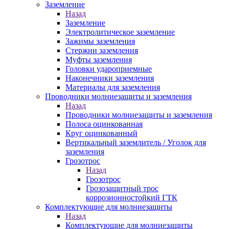
Заземление
Назад
Заземление
Электролитическое заземление
Зажимы заземления
Стержни заземления
Муфты заземления
Головки удароприемные
Наконечники заземления
Материалы для заземления
Проводники молниезащиты и заземления
Назад
Проводники молниезащиты и заземления
Полоса оцинкованная
Круг оцинкованный
Вертикальный заземлитель / Уголок для
заземления
Грозотрос
Назад
Грозотрос
Грозозащитный трос
коррозионностойкий ГТК
Комплектующие для молниезащиты
Назад
Комплектующие для молниезащиты