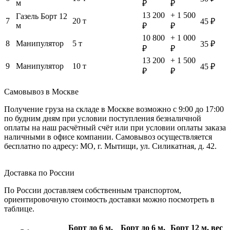
м
₽
₽
13 200
+ 1 500
Газель Борт 12
7
20 т
45 ₽
м
₽
₽
10 800
+ 1 000
8
Манипулятор
5 т
35 ₽
₽
₽
13 200
+ 1 500
9
Манипулятор
10 т
45 ₽
₽
₽
Самовывоз в Москве
Получение груза на складе в Москве возможно с 9:00 до 17:00
по будним дням при условии поступления безналичной
оплаты на наш расчётный счёт или при условии оплаты заказа
наличными в офисе компании. Самовывоз осуществляется
бесплатно по адресу: МО, г. Мытищи, ул. Силикатная, д. 42.
Доставка по России
По России доставляем собственным транспортом,
ориентировочную стоимость доставки можно посмотреть в
таблице.
Борт до 6 м,
Борт до 6 м,
Борт 12 м, вес