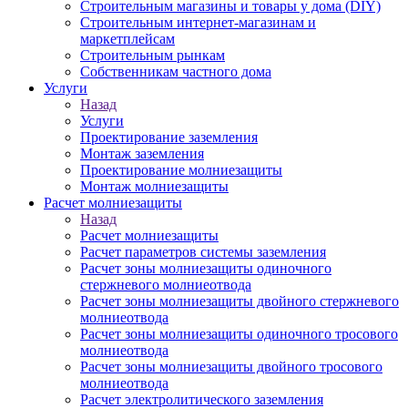
Строительным магазины и товары у дома (DIY)
Строительным интернет-магазинам и
маркетплейсам
Строительным рынкам
Собственникам частного дома
Услуги
Назад
Услуги
Проектирование заземления
Монтаж заземления
Проектирование молниезащиты
Монтаж молниезащиты
Расчет молниезащиты
Назад
Расчет молниезащиты
Расчет параметров системы заземления
Расчет зоны молниезащиты одиночного
стержневого молниеотвода
Расчет зоны молниезащиты двойного стержневого
молниеотвода
Расчет зоны молниезащиты одиночного тросового
молниеотвода
Расчет зоны молниезащиты двойного тросового
молниеотвода
Расчет электролитического заземления