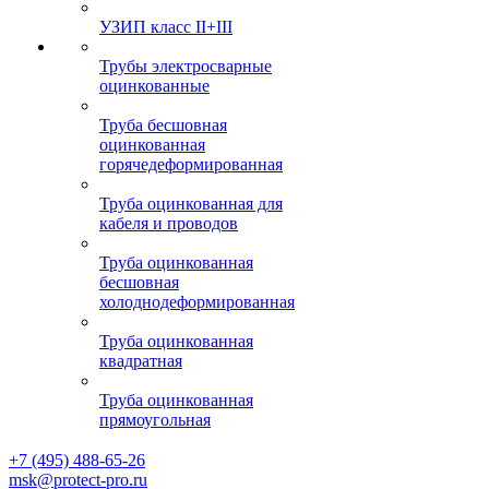
УЗИП класс II+III
Трубы электросварные
оцинкованные
Труба бесшовная
оцинкованная
горячедеформированная
Труба оцинкованная для
кабеля и проводов
Труба оцинкованная
бесшовная
холоднодеформированная
Труба оцинкованная
квадратная
Труба оцинкованная
прямоугольная
+7 (495) 488-65-26
msk@protect-pro.ru