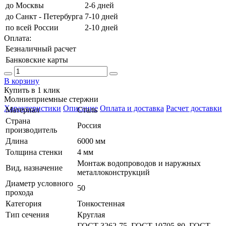
до Москвы
2-6 дней
до Санкт - Петербурга
7-10 дней
по всей России
2-10 дней
Оплата:
Безналичный расчет
Банковские карты
В корзину
Купить в 1 клик
Молниеприемные стержни
Характеристики
Описание
Оплата и доставка
Расчет доставки
Материал
Сталь
Страна
Россия
производитель
Длина
6000 мм
Толщина стенки
4 мм
Монтаж водопроводов и наружных
Вид, назначение
металлоконструкций
Диаметр условного
50
прохода
Категория
Тонкостенная
Тип сечения
Круглая
ГОСТ 3262-75, ГОСТ 10705-80, ГОСТ