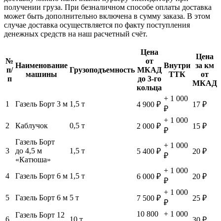
получении груза. При безналичном способе оплаты доставка
может быть дополнительно включена в сумму заказа. В этом
случае доставка осуществляется по факту поступления
денежных средств на наш расчетный счёт.
Цена
Цена
№
от
Наименование
Внутри
за км
п/
Грузоподъемность
МКАД
машины
ТТК
от
п
до 3-го
МКАД
кольца
+ 1 000
1
Газель Борт 3 м
1,5 т
4 900 ₽
17 ₽
₽
+ 1 000
2
Каблучок
0,5 т
2 000 ₽
15 ₽
₽
Газель Борт
+ 1 000
3
до 4,5 м
1,5 т
5 400 ₽
20 ₽
₽
«Катюша»
+ 1 000
4
Газель Борт 6 м
1,5 т
6 000 ₽
20 ₽
₽
+ 1 000
5
Газель Борт 6 м
5 т
7 500 ₽
25 ₽
₽
10 800
+ 1 000
Газель Борт 12
6
10 т
30 ₽