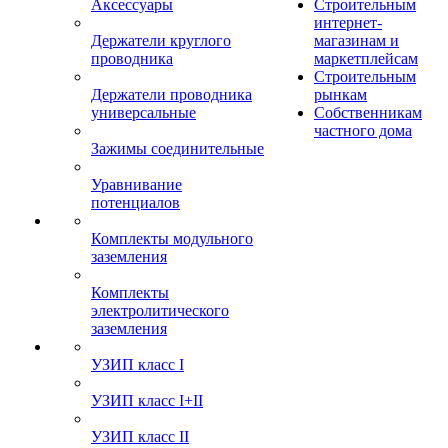
Аксессуары
Строительным
интернет-
Держатели круглого
магазинам и
проводника
маркетплейсам
Строительным
Держатели проводника
рынкам
универсальные
Собственникам
частного дома
Зажимы соединительные
Уравнивание
потенциалов
Комплекты модульного
заземления
Комплекты
электролитического
заземления
УЗИП класс I
УЗИП класс I+II
УЗИП класс II