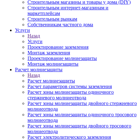
Строительным магазины и товары у дома (DIY)
Строительным интернет-магазинам и
маркетплейсам
Строительным рынкам
Собственникам частного дома
Услуги
Назад
Услуги
Проектирование заземления
Монтаж заземления
Проектирование молниезащиты
Монтаж молниезащиты
Расчет молниезащиты
Назад
Расчет молниезащиты
Расчет параметров системы заземления
Расчет зоны молниезащиты одиночного
стержневого молниеотвода
Расчет зоны молниезащиты двойного стержневого
молниеотвода
Расчет зоны молниезащиты одиночного тросового
молниеотвода
Расчет зоны молниезащиты двойного тросового
молниеотвода
Расчет электролитического заземления