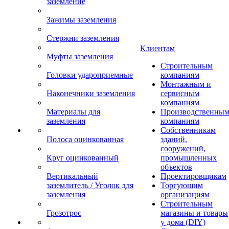
заземление
Зажимы заземления
Стержни заземления
Клиентам
Муфты заземления
Строительным
Головки удароприемные
компаниям
Монтажным и
Наконечники заземления
сервисным
компаниям
Материалы для
Производственны
заземления
компаниям
Собственникам
Полоса оцинкованная
зданий,
сооружений,
Круг оцинкованный
промышленных
объектов
Вертикальный
Проектировщикам
заземлитель / Уголок для
Торгующим
заземления
организациям
Строительным
Грозотрос
магазины и товары
у дома (DIY)