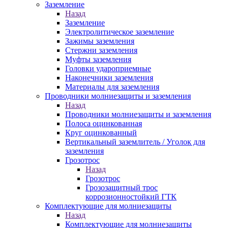
Заземление
Назад
Заземление
Электролитическое заземление
Зажимы заземления
Стержни заземления
Муфты заземления
Головки удароприемные
Наконечники заземления
Материалы для заземления
Проводники молниезащиты и заземления
Назад
Проводники молниезащиты и заземления
Полоса оцинкованная
Круг оцинкованный
Вертикальный заземлитель / Уголок для
заземления
Грозотрос
Назад
Грозотрос
Грозозащитный трос
коррозионностойкий ГТК
Комплектующие для молниезащиты
Назад
Комплектующие для молниезащиты