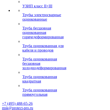
УЗИП класс II+III
Трубы электросварные
оцинкованные
Труба бесшовная
оцинкованная
горячедеформированная
Труба оцинкованная для
кабеля и проводов
Труба оцинкованная
бесшовная
холоднодеформированная
Труба оцинкованная
квадратная
Труба оцинкованная
прямоугольная
+7 (495) 488-65-26
msk@protect-pro.ru