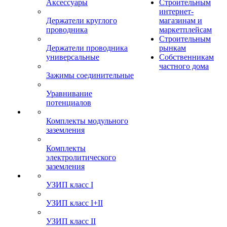
Аксессуары
Строительным
интернет-
Держатели круглого
магазинам и
проводника
маркетплейсам
Строительным
Держатели проводника
рынкам
универсальные
Собственникам
частного дома
Зажимы соединительные
Уравнивание
потенциалов
Комплекты модульного
заземления
Комплекты
электролитического
заземления
УЗИП класс I
УЗИП класс I+II
УЗИП класс II