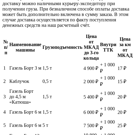
доставку можно наличными курьеру-экспедитору при
получении груза. При безналичном способе оплаты доставка
может быть дополнительно включена в сумму заказа. В этом
случае доставка осуществляется по факту поступления
денежных средств на наш расчетный счёт.
Цена
Цена
№
от
Наименование
Внутри
за км
п/
Грузоподъемность
МКАД
машины
ТТК
от
п
до 3-го
МКАД
кольца
+ 1 000
1
Газель Борт 3 м
1,5 т
4 900 ₽
17 ₽
₽
+ 1 000
2
Каблучок
0,5 т
2 000 ₽
15 ₽
₽
Газель Борт
+ 1 000
3
до 4,5 м
1,5 т
5 400 ₽
20 ₽
₽
«Катюша»
+ 1 000
4
Газель Борт 6 м
1,5 т
6 000 ₽
20 ₽
₽
+ 1 000
5
Газель Борт 6 м
5 т
7 500 ₽
25 ₽
₽