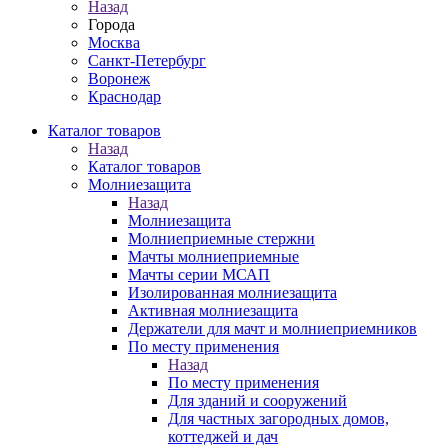
Назад
Города
Москва
Санкт-Петербург
Воронеж
Краснодар
Каталог товаров
Назад
Каталог товаров
Молниезащита
Назад
Молниезащита
Молниеприемные стержни
Мачты молниеприемные
Мачты серии МСАП
Изолированная молниезащита
Активная молниезащита
Держатели для мачт и молниеприемников
По месту применения
Назад
По месту применения
Для зданий и сооружений
Для частных загородных домов,
коттеджей и дач