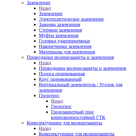
Заземление
Назад
Заземление
Электролитическое заземление
Зажимы заземления
Стержни заземления
Муфты заземления
Головки удароприемные
Наконечники заземления
Материалы для заземления
Проводники молниезащиты и заземления
Назад
Проводники молниезащиты и заземления
Полоса оцинкованная
Круг оцинкованный
Вертикальный заземлитель / Уголок для
заземления
Грозотрос
Назад
Грозотрос
Грозозащитный трос
коррозионностойкий ГТК
Комплектующие для молниезащиты
Назад
Комплектующие для молниезащиты