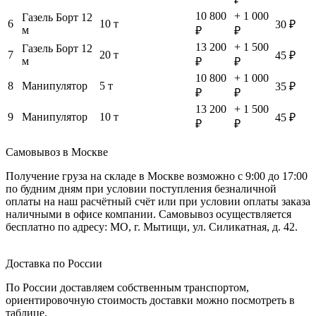
10 800
+ 1 000
Газель Борт 12
6
10 т
30 ₽
м
₽
₽
13 200
+ 1 500
Газель Борт 12
7
20 т
45 ₽
м
₽
₽
10 800
+ 1 000
8
Манипулятор
5 т
35 ₽
₽
₽
13 200
+ 1 500
9
Манипулятор
10 т
45 ₽
₽
₽
Самовывоз в Москве
Получение груза на складе в Москве возможно с 9:00 до 17:00
по будним дням при условии поступления безналичной
оплаты на наш расчётный счёт или при условии оплаты заказа
наличными в офисе компании. Самовывоз осуществляется
бесплатно по адресу: МО, г. Мытищи, ул. Силикатная, д. 42.
Доставка по России
По России доставляем собственным транспортом,
ориентировочную стоимость доставки можно посмотреть в
таблице.