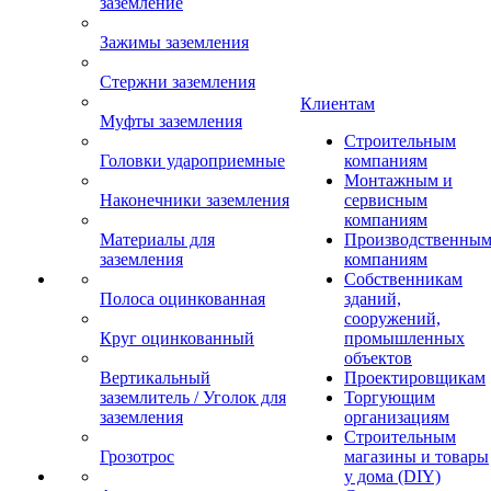
заземление
Зажимы заземления
Стержни заземления
Клиентам
Муфты заземления
Строительным
Головки удароприемные
компаниям
Монтажным и
Наконечники заземления
сервисным
компаниям
Материалы для
Производственны
заземления
компаниям
Собственникам
Полоса оцинкованная
зданий,
сооружений,
Круг оцинкованный
промышленных
объектов
Вертикальный
Проектировщикам
заземлитель / Уголок для
Торгующим
заземления
организациям
Строительным
Грозотрос
магазины и товары
у дома (DIY)