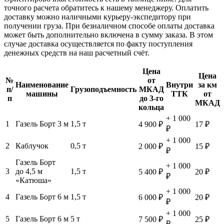
точного расчета обратитесь к нашему менеджеру. Оплатить
доставку можно наличными курьеру-экспедитору при
получении груза. При безналичном способе оплаты доставка
может быть дополнительно включена в сумму заказа. В этом
случае доставка осуществляется по факту поступления
денежных средств на наш расчетный счёт.
Цена
Цена
№
от
Наименование
Внутри
за км
п/
Грузоподъемность
МКАД
машины
ТТК
от
п
до 3-го
МКАД
кольца
+ 1 000
1
Газель Борт 3 м
1,5 т
4 900 ₽
17 ₽
₽
+ 1 000
2
Каблучок
0,5 т
2 000 ₽
15 ₽
₽
Газель Борт
+ 1 000
3
до 4,5 м
1,5 т
5 400 ₽
20 ₽
₽
«Катюша»
+ 1 000
4
Газель Борт 6 м
1,5 т
6 000 ₽
20 ₽
₽
+ 1 000
5
Газель Борт 6 м
5 т
7 500 ₽
25 ₽
₽