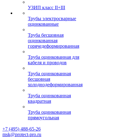
УЗИП класс II+III
Трубы электросварные
оцинкованные
Труба бесшовная
оцинкованная
горячедеформированная
Труба оцинкованная для
кабеля и проводов
Труба оцинкованная
бесшовная
холоднодеформированная
Труба оцинкованная
квадратная
Труба оцинкованная
прямоугольная
+7 (495) 488-65-26
msk@protect-pro.ru