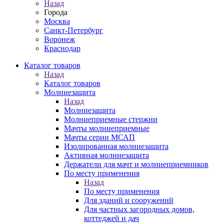
Назад
Города
Москва
Санкт-Петербург
Воронеж
Краснодар
Каталог товаров
Назад
Каталог товаров
Молниезащита
Назад
Молниезащита
Молниеприемные стержни
Мачты молниеприемные
Мачты серии МСАП
Изолированная молниезащита
Активная молниезащита
Держатели для мачт и молниеприемников
По месту применения
Назад
По месту применения
Для зданий и сооружений
Для частных загородных домов,
коттеджей и дач