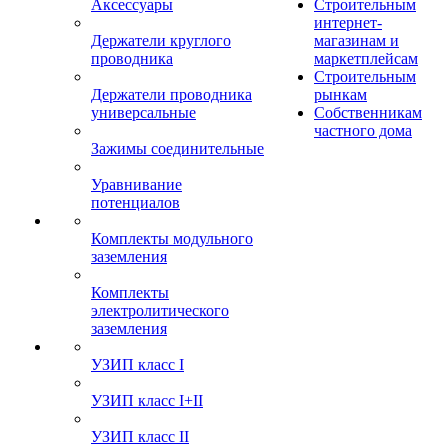
Аксессуары
Строительным
интернет-
Держатели круглого
магазинам и
проводника
маркетплейсам
Строительным
Держатели проводника
рынкам
универсальные
Собственникам
частного дома
Зажимы соединительные
Уравнивание
потенциалов
Комплекты модульного
заземления
Комплекты
электролитического
заземления
УЗИП класс I
УЗИП класс I+II
УЗИП класс II