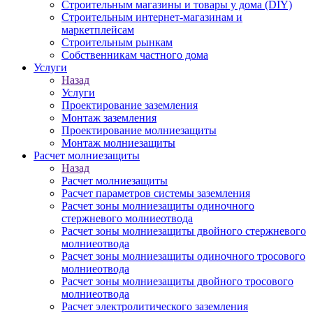
Строительным магазины и товары у дома (DIY)
Строительным интернет-магазинам и
маркетплейсам
Строительным рынкам
Собственникам частного дома
Услуги
Назад
Услуги
Проектирование заземления
Монтаж заземления
Проектирование молниезащиты
Монтаж молниезащиты
Расчет молниезащиты
Назад
Расчет молниезащиты
Расчет параметров системы заземления
Расчет зоны молниезащиты одиночного
стержневого молниеотвода
Расчет зоны молниезащиты двойного стержневого
молниеотвода
Расчет зоны молниезащиты одиночного тросового
молниеотвода
Расчет зоны молниезащиты двойного тросового
молниеотвода
Расчет электролитического заземления