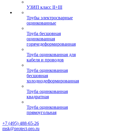
УЗИП класс II+III
Трубы электросварные
оцинкованные
Труба бесшовная
оцинкованная
горячедеформированная
Труба оцинкованная для
кабеля и проводов
Труба оцинкованная
бесшовная
холоднодеформированная
Труба оцинкованная
квадратная
Труба оцинкованная
прямоугольная
+7 (495) 488-65-26
msk@protect-pro.ru