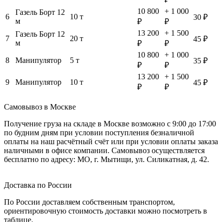
10 800
+ 1 000
Газель Борт 12
6
10 т
30 ₽
м
₽
₽
13 200
+ 1 500
Газель Борт 12
7
20 т
45 ₽
м
₽
₽
10 800
+ 1 000
8
Манипулятор
5 т
35 ₽
₽
₽
13 200
+ 1 500
9
Манипулятор
10 т
45 ₽
₽
₽
Самовывоз в Москве
Получение груза на складе в Москве возможно с 9:00 до 17:00
по будним дням при условии поступления безналичной
оплаты на наш расчётный счёт или при условии оплаты заказа
наличными в офисе компании. Самовывоз осуществляется
бесплатно по адресу: МО, г. Мытищи, ул. Силикатная, д. 42.
Доставка по России
По России доставляем собственным транспортом,
ориентировочную стоимость доставки можно посмотреть в
таблице.