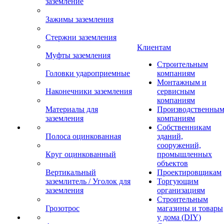
заземление
Зажимы заземления
Стержни заземления
Клиентам
Муфты заземления
Строительным
Головки удароприемные
компаниям
Монтажным и
Наконечники заземления
сервисным
компаниям
Материалы для
Производственны
заземления
компаниям
Собственникам
Полоса оцинкованная
зданий,
сооружений,
Круг оцинкованный
промышленных
объектов
Вертикальный
Проектировщикам
заземлитель / Уголок для
Торгующим
заземления
организациям
Строительным
Грозотрос
магазины и товары
у дома (DIY)