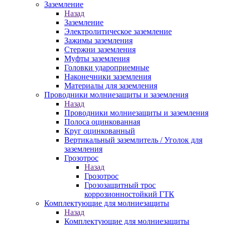
Заземление
Назад
Заземление
Электролитическое заземление
Зажимы заземления
Стержни заземления
Муфты заземления
Головки удароприемные
Наконечники заземления
Материалы для заземления
Проводники молниезащиты и заземления
Назад
Проводники молниезащиты и заземления
Полоса оцинкованная
Круг оцинкованный
Вертикальный заземлитель / Уголок для
заземления
Грозотрос
Назад
Грозотрос
Грозозащитный трос
коррозионностойкий ГТК
Комплектующие для молниезащиты
Назад
Комплектующие для молниезащиты