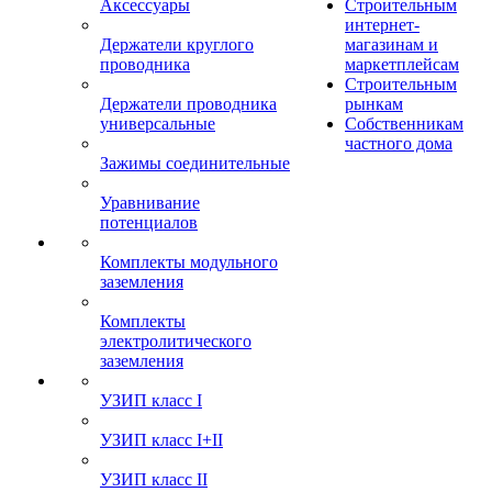
Аксессуары
Строительным
интернет-
Держатели круглого
магазинам и
проводника
маркетплейсам
Строительным
Держатели проводника
рынкам
универсальные
Собственникам
частного дома
Зажимы соединительные
Уравнивание
потенциалов
Комплекты модульного
заземления
Комплекты
электролитического
заземления
УЗИП класс I
УЗИП класс I+II
УЗИП класс II