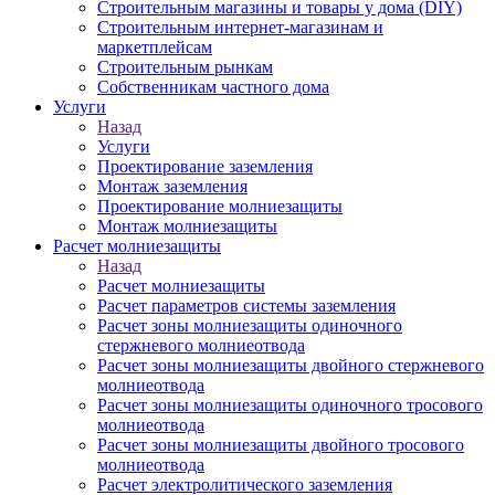
Строительным магазины и товары у дома (DIY)
Строительным интернет-магазинам и
маркетплейсам
Строительным рынкам
Собственникам частного дома
Услуги
Назад
Услуги
Проектирование заземления
Монтаж заземления
Проектирование молниезащиты
Монтаж молниезащиты
Расчет молниезащиты
Назад
Расчет молниезащиты
Расчет параметров системы заземления
Расчет зоны молниезащиты одиночного
стержневого молниеотвода
Расчет зоны молниезащиты двойного стержневого
молниеотвода
Расчет зоны молниезащиты одиночного тросового
молниеотвода
Расчет зоны молниезащиты двойного тросового
молниеотвода
Расчет электролитического заземления