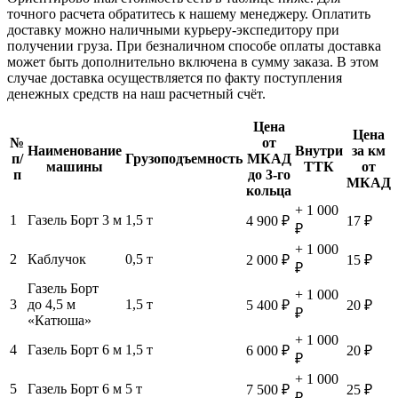
точного расчета обратитесь к нашему менеджеру. Оплатить
доставку можно наличными курьеру-экспедитору при
получении груза. При безналичном способе оплаты доставка
может быть дополнительно включена в сумму заказа. В этом
случае доставка осуществляется по факту поступления
денежных средств на наш расчетный счёт.
Цена
Цена
№
от
Наименование
Внутри
за км
п/
Грузоподъемность
МКАД
машины
ТТК
от
п
до 3-го
МКАД
кольца
+ 1 000
1
Газель Борт 3 м
1,5 т
4 900 ₽
17 ₽
₽
+ 1 000
2
Каблучок
0,5 т
2 000 ₽
15 ₽
₽
Газель Борт
+ 1 000
3
до 4,5 м
1,5 т
5 400 ₽
20 ₽
₽
«Катюша»
+ 1 000
4
Газель Борт 6 м
1,5 т
6 000 ₽
20 ₽
₽
+ 1 000
5
Газель Борт 6 м
5 т
7 500 ₽
25 ₽
₽