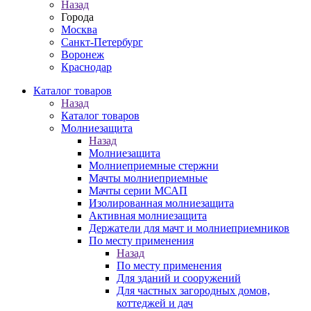
Назад
Города
Москва
Санкт-Петербург
Воронеж
Краснодар
Каталог товаров
Назад
Каталог товаров
Молниезащита
Назад
Молниезащита
Молниеприемные стержни
Мачты молниеприемные
Мачты серии МСАП
Изолированная молниезащита
Активная молниезащита
Держатели для мачт и молниеприемников
По месту применения
Назад
По месту применения
Для зданий и сооружений
Для частных загородных домов,
коттеджей и дач