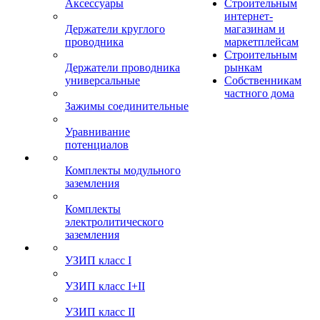
Аксессуары
Строительным
интернет-
Держатели круглого
магазинам и
проводника
маркетплейсам
Строительным
Держатели проводника
рынкам
универсальные
Собственникам
частного дома
Зажимы соединительные
Уравнивание
потенциалов
Комплекты модульного
заземления
Комплекты
электролитического
заземления
УЗИП класс I
УЗИП класс I+II
УЗИП класс II