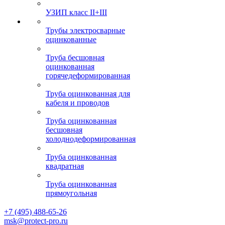
УЗИП класс II+III
Трубы электросварные
оцинкованные
Труба бесшовная
оцинкованная
горячедеформированная
Труба оцинкованная для
кабеля и проводов
Труба оцинкованная
бесшовная
холоднодеформированная
Труба оцинкованная
квадратная
Труба оцинкованная
прямоугольная
+7 (495) 488-65-26
msk@protect-pro.ru