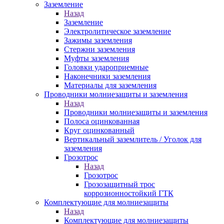
Заземление
Назад
Заземление
Электролитическое заземление
Зажимы заземления
Стержни заземления
Муфты заземления
Головки удароприемные
Наконечники заземления
Материалы для заземления
Проводники молниезащиты и заземления
Назад
Проводники молниезащиты и заземления
Полоса оцинкованная
Круг оцинкованный
Вертикальный заземлитель / Уголок для
заземления
Грозотрос
Назад
Грозотрос
Грозозащитный трос
коррозионностойкий ГТК
Комплектующие для молниезащиты
Назад
Комплектующие для молниезащиты