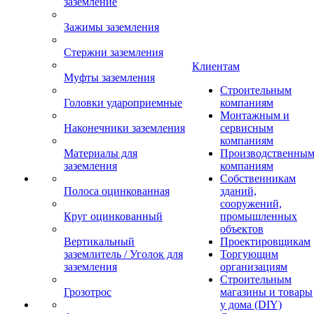
заземление
Зажимы заземления
Стержни заземления
Клиентам
Муфты заземления
Строительным
Головки удароприемные
компаниям
Монтажным и
Наконечники заземления
сервисным
компаниям
Материалы для
Производственны
заземления
компаниям
Собственникам
Полоса оцинкованная
зданий,
сооружений,
Круг оцинкованный
промышленных
объектов
Вертикальный
Проектировщикам
заземлитель / Уголок для
Торгующим
заземления
организациям
Строительным
Грозотрос
магазины и товары
у дома (DIY)