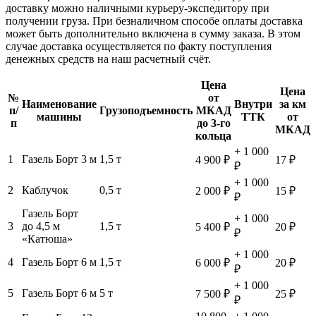
доставку можно наличными курьеру-экспедитору при
получении груза. При безналичном способе оплаты доставка
может быть дополнительно включена в сумму заказа. В этом
случае доставка осуществляется по факту поступления
денежных средств на наш расчетный счёт.
Цена
Цена
№
от
Наименование
Внутри
за км
п/
Грузоподъемность
МКАД
машины
ТТК
от
п
до 3-го
МКАД
кольца
+ 1 000
1
Газель Борт 3 м
1,5 т
4 900 ₽
17 ₽
₽
+ 1 000
2
Каблучок
0,5 т
2 000 ₽
15 ₽
₽
Газель Борт
+ 1 000
3
до 4,5 м
1,5 т
5 400 ₽
20 ₽
₽
«Катюша»
+ 1 000
4
Газель Борт 6 м
1,5 т
6 000 ₽
20 ₽
₽
+ 1 000
5
Газель Борт 6 м
5 т
7 500 ₽
25 ₽
₽