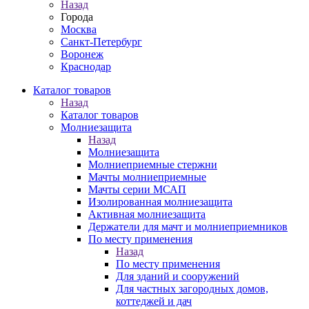
Назад
Города
Москва
Санкт-Петербург
Воронеж
Краснодар
Каталог товаров
Назад
Каталог товаров
Молниезащита
Назад
Молниезащита
Молниеприемные стержни
Мачты молниеприемные
Мачты серии МСАП
Изолированная молниезащита
Активная молниезащита
Держатели для мачт и молниеприемников
По месту применения
Назад
По месту применения
Для зданий и сооружений
Для частных загородных домов,
коттеджей и дач