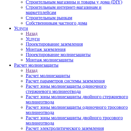
Строительным магазины и товары у дома (DIY)
Строительным интернет-магазинам и
маркетплейсам
Строительным рынкам
Собственникам частного дома
Услуги
Назад
Услуги
Проектирование заземления
Монтаж заземления
Проектирование молниезащиты
Монтаж молниезащиты
Расчет молниезащиты
Назад
Расчет молниезащиты
Расчет параметров системы заземления
Расчет зоны молниезащиты одиночного
стержневого молниеотвода
Расчет зоны молниезащиты двойного стержневого
молниеотвода
Расчет зоны молниезащиты одиночного тросового
молниеотвода
Расчет зоны молниезащиты двойного тросового
молниеотвода
Расчет электролитического заземления