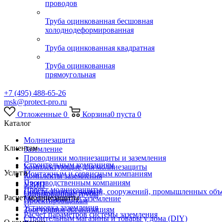
проводов
Труба оцинкованная бесшовная
холоднодеформированная
Труба оцинкованная квадратная
Труба оцинкованная
прямоугольная
+7 (495) 488-65-26
msk@protect-pro.ru
Отложенные
0
Корзина
0
пуста
0
Каталог
Молниезащита
Клиентам
Заземление
Проводники молниезащиты и заземления
Строительным компаниям
Комплектующие для молниезащиты
Услуги
Монтажным и сервисным компаниям
Комплекты заземления
Производственным компаниям
УЗИП
Проект молниезащиты
Собственникам зданий, сооружений, промышленных объ
Оцинкованные трубы
Расчет молниезащиты
Молниезащита и заземление
Проектировщикам
Установка заземления
Торгующим организациям
Расчет параметров системы заземления
Строительным магазины и товары у дома (DIY)