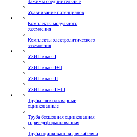
Зажимы соединительные
Уравнивание потенциалов
Комплекты модульного
заземления
Комплекты электролитического
заземления
УЗИП класс I
УЗИП класс I+II
УЗИП класс II
УЗИП класс II+III
Трубы электросварные
оцинкованные
Труба бесшовная оцинкованная
горячедеформированная
Труба оцинкованная для кабеля и