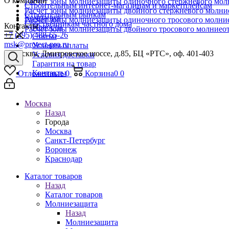
О компании
Расчет зоны молниезащиты одиночного стержневого мол
Строительным интернет-магазинам и маркетплейсам
Расчет зоны молниезащиты двойного стержневого молни
Строительным рынкам
Компания
Расчет зоны молниезащиты одиночного тросового молни
Собственникам частного дома
Контакты
Новости
Расчет зоны молниезащиты двойного тросового молниео
+7 (495) 488-65-26
Статьи
msk@protect-pro.ru
Условия оплаты
г. Москва, Дмитровское шоссе, д.85, БЦ «РТС», оф. 401-403
Условия доставки
Гарантия на товар
Контакты
Отложенные
0
Корзина
0
0
Москва
Назад
Города
Москва
Санкт-Петербург
Воронеж
Краснодар
Каталог товаров
Назад
Каталог товаров
Молниезащита
Назад
Молниезащита