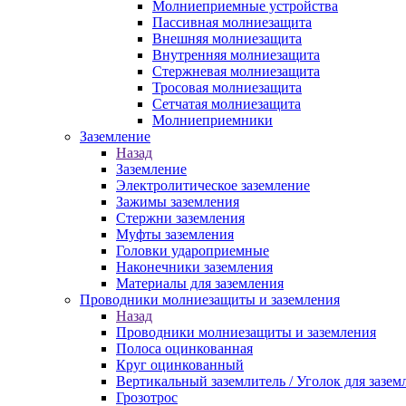
Молниеприемные устройства
Пассивная молниезащита
Внешняя молниезащита
Внутренняя молниезащита
Стержневая молниезащита
Тросовая молниезащита
Сетчатая молниезащита
Молниеприемники
Заземление
Назад
Заземление
Электролитическое заземление
Зажимы заземления
Стержни заземления
Муфты заземления
Головки удароприемные
Наконечники заземления
Материалы для заземления
Проводники молниезащиты и заземления
Назад
Проводники молниезащиты и заземления
Полоса оцинкованная
Круг оцинкованный
Вертикальный заземлитель / Уголок для зазем
Грозотрос