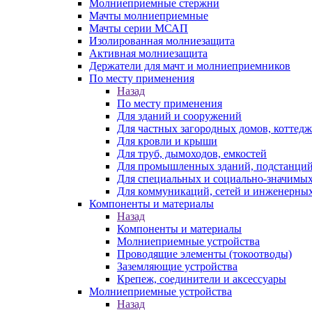
Молниеприемные стержни
Мачты молниеприемные
Мачты серии МСАП
Изолированная молниезащита
Активная молниезащита
Держатели для мачт и молниеприемников
По месту применения
Назад
По месту применения
Для зданий и сооружений
Для частных загородных домов, коттедж
Для кровли и крыши
Для труб, дымоходов, емкостей
Для промышленных зданий, подстанций
Для специальных и социально-значимых
Для коммуникаций, сетей и инженерных
Компоненты и материалы
Назад
Компоненты и материалы
Молниеприемные устройства
Проводящие элементы (токоотводы)
Заземляющие устройства
Крепеж, соединители и аксессуары
Молниеприемные устройства
Назад