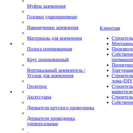
Муфты заземления
Головки удароприемные
Наконечники заземления
Клиентам
Материалы для заземления
Строител
Монтажны
Полоса оцинкованная
Производ
Собственн
Круг оцинкованный
промышле
Проектир
Вертикальный заземлитель /
Торгующи
Уголок для заземления
Строитель
дома (DIY
Грозотрос
Строитель
маркетпле
Аксессуары
Строител
Собственн
Держатели круглого проводника
Держатели проводника
универсальные