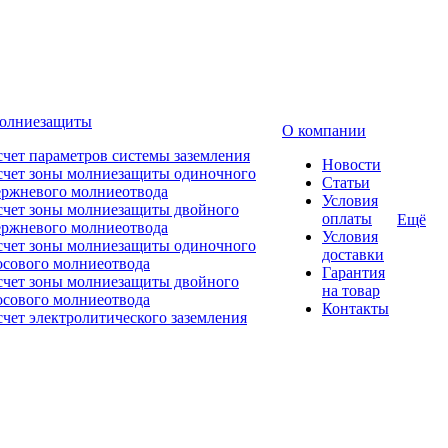
молниезащиты
О компании
счет параметров системы заземления
Новости
счет зоны молниезащиты одиночного
Статьи
ержневого молниеотвода
Условия
счет зоны молниезащиты двойного
оплаты
Ещё
ержневого молниеотвода
Условия
счет зоны молниезащиты одиночного
доставки
осового молниеотвода
Гарантия
счет зоны молниезащиты двойного
на товар
осового молниеотвода
Контакты
счет электролитического заземления