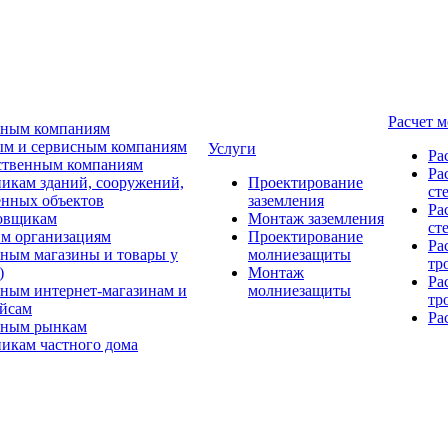
Расчет 
ьным компаниям
м и сервисным компаниям
Услуги
Ра
ственным компаниям
Ра
икам зданий, сооружений,
Проектирование
ст
нных объектов
заземления
Ра
овщикам
Монтаж заземления
ст
м организациям
Проектирование
Ра
ным магазины и товары у
молниезащиты
тр
)
Монтаж
Ра
ным интернет-магазинам и
молниезащиты
тр
йсам
Ра
ьным рынкам
икам частного дома