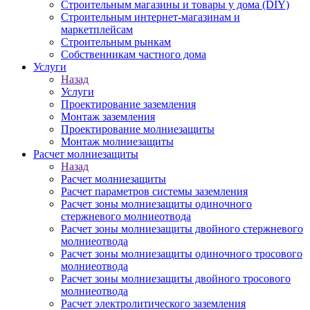
Строительным магазины и товары у дома (DIY)
Строительным интернет-магазинам и
маркетплейсам
Строительным рынкам
Собственникам частного дома
Услуги
Назад
Услуги
Проектирование заземления
Монтаж заземления
Проектирование молниезащиты
Монтаж молниезащиты
Расчет молниезащиты
Назад
Расчет молниезащиты
Расчет параметров системы заземления
Расчет зоны молниезащиты одиночного
стержневого молниеотвода
Расчет зоны молниезащиты двойного стержневого
молниеотвода
Расчет зоны молниезащиты одиночного тросового
молниеотвода
Расчет зоны молниезащиты двойного тросового
молниеотвода
Расчет электролитического заземления