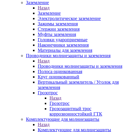
Заземление
Назад
Заземление
Электролитическое заземление
Зажимы заземления
Стержни заземления
Муфты заземления
Головки удароприемные
Наконечники заземления
Материалы для заземления
Проводники молниезащиты и заземления
Назад
Проводники молниезащиты и заземления
Полоса оцинкованная
Круг оцинкованный
Вертикальный заземлитель / Уголок для
заземления
Грозотрос
Назад
Грозотрос
Грозозащитный трос
коррозионностойкий ГТК
Комплектующие для молниезащиты
Назад
Комплектующие для молниезащиты