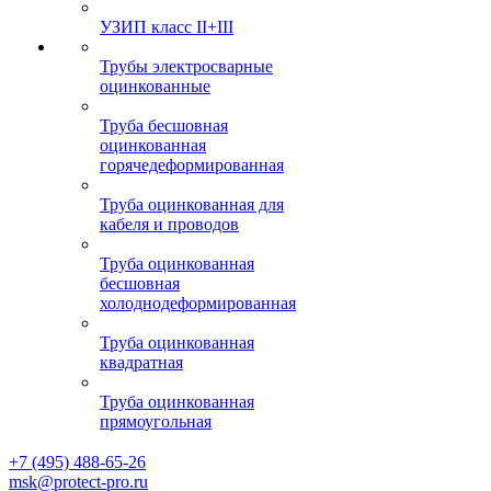
УЗИП класс II+III
Трубы электросварные
оцинкованные
Труба бесшовная
оцинкованная
горячедеформированная
Труба оцинкованная для
кабеля и проводов
Труба оцинкованная
бесшовная
холоднодеформированная
Труба оцинкованная
квадратная
Труба оцинкованная
прямоугольная
+7 (495) 488-65-26
msk@protect-pro.ru