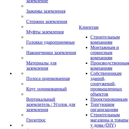
заземление
Зажимы заземления
Стержни заземления
Клиентам
Муфты заземления
Строительным
Головки удароприемные
компаниям
Монтажным и
Наконечники заземления
сервисным
компаниям
Материалы для
Производственны
заземления
компаниям
Собственникам
Полоса оцинкованная
зданий,
сооружений,
Круг оцинкованный
промышленных
объектов
Вертикальный
Проектировщикам
заземлитель / Уголок для
Торгующим
заземления
организациям
Строительным
Грозотрос
магазины и товары
у дома (DIY)