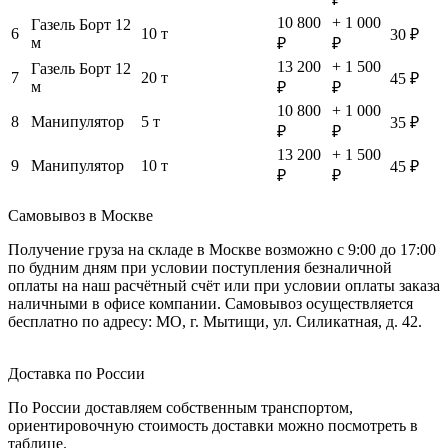
10 800
+ 1 000
Газель Борт 12
6
10 т
30 ₽
м
₽
₽
13 200
+ 1 500
Газель Борт 12
7
20 т
45 ₽
м
₽
₽
10 800
+ 1 000
8
Манипулятор
5 т
35 ₽
₽
₽
13 200
+ 1 500
9
Манипулятор
10 т
45 ₽
₽
₽
Самовывоз в Москве
Получение груза на складе в Москве возможно с 9:00 до 17:00
по будним дням при условии поступления безналичной
оплаты на наш расчётный счёт или при условии оплаты заказа
наличными в офисе компании. Самовывоз осуществляется
бесплатно по адресу: МО, г. Мытищи, ул. Силикатная, д. 42.
Доставка по России
По России доставляем собственным транспортом,
ориентировочную стоимость доставки можно посмотреть в
таблице.