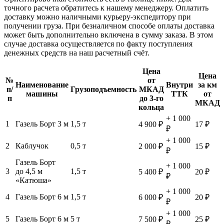
точного расчета обратитесь к нашему менеджеру. Оплатить
доставку можно наличными курьеру-экспедитору при
получении груза. При безналичном способе оплаты доставка
может быть дополнительно включена в сумму заказа. В этом
случае доставка осуществляется по факту поступления
денежных средств на наш расчетный счёт.
Цена
Цена
№
от
Наименование
Внутри
за км
п/
Грузоподъемность
МКАД
машины
ТТК
от
п
до 3-го
МКАД
кольца
+ 1 000
1
Газель Борт 3 м
1,5 т
4 900 ₽
17 ₽
₽
+ 1 000
2
Каблучок
0,5 т
2 000 ₽
15 ₽
₽
Газель Борт
+ 1 000
3
до 4,5 м
1,5 т
5 400 ₽
20 ₽
₽
«Катюша»
+ 1 000
4
Газель Борт 6 м
1,5 т
6 000 ₽
20 ₽
₽
+ 1 000
5
Газель Борт 6 м
5 т
7 500 ₽
25 ₽
₽