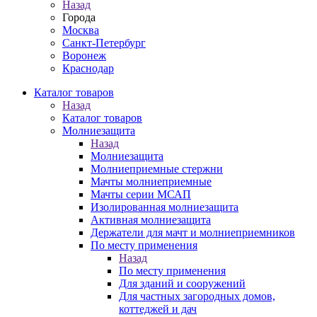
Назад
Города
Москва
Санкт-Петербург
Воронеж
Краснодар
Каталог товаров
Назад
Каталог товаров
Молниезащита
Назад
Молниезащита
Молниеприемные стержни
Мачты молниеприемные
Мачты серии МСАП
Изолированная молниезащита
Активная молниезащита
Держатели для мачт и молниеприемников
По месту применения
Назад
По месту применения
Для зданий и сооружений
Для частных загородных домов,
коттеджей и дач