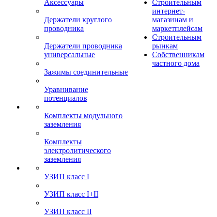
Аксессуары
Строительным
интернет-
Держатели круглого
магазинам и
проводника
маркетплейсам
Строительным
Держатели проводника
рынкам
универсальные
Собственникам
частного дома
Зажимы соединительные
Уравнивание
потенциалов
Комплекты модульного
заземления
Комплекты
электролитического
заземления
УЗИП класс I
УЗИП класс I+II
УЗИП класс II