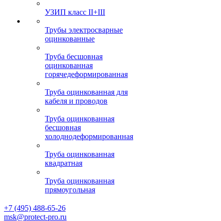
УЗИП класс II+III
Трубы электросварные
оцинкованные
Труба бесшовная
оцинкованная
горячедеформированная
Труба оцинкованная для
кабеля и проводов
Труба оцинкованная
бесшовная
холоднодеформированная
Труба оцинкованная
квадратная
Труба оцинкованная
прямоугольная
+7 (495) 488-65-26
msk@protect-pro.ru