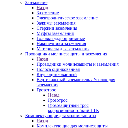
Заземление
Назад
Заземление
Электролитическое заземление
Зажимы заземления
Стержни заземления
Муфты заземления
Головки удароприемные
Наконечники заземления
Материалы для заземления
Проводники молниезащиты и заземления
Назад
Проводники молниезащиты и заземления
Полоса оцинкованная
Круг оцинкованный
Вертикальный заземлитель / Уголок для
заземления
Грозотрос
Назад
Грозотрос
Грозозащитный трос
коррозионностойкий ГТК
Комплектующие для молниезащиты
Назад
Комплектующие для молниезащиты