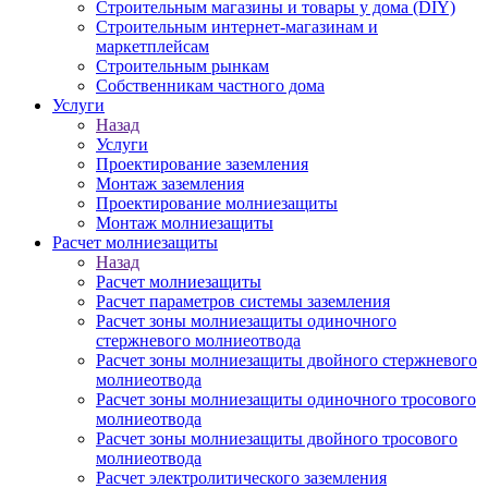
Строительным магазины и товары у дома (DIY)
Строительным интернет-магазинам и
маркетплейсам
Строительным рынкам
Собственникам частного дома
Услуги
Назад
Услуги
Проектирование заземления
Монтаж заземления
Проектирование молниезащиты
Монтаж молниезащиты
Расчет молниезащиты
Назад
Расчет молниезащиты
Расчет параметров системы заземления
Расчет зоны молниезащиты одиночного
стержневого молниеотвода
Расчет зоны молниезащиты двойного стержневого
молниеотвода
Расчет зоны молниезащиты одиночного тросового
молниеотвода
Расчет зоны молниезащиты двойного тросового
молниеотвода
Расчет электролитического заземления