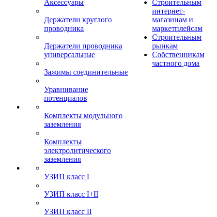
Аксессуары
Строительным
интернет-
Держатели круглого
магазинам и
проводника
маркетплейсам
Строительным
Держатели проводника
рынкам
универсальные
Собственникам
частного дома
Зажимы соединительные
Уравнивание
потенциалов
Комплекты модульного
заземления
Комплекты
электролитического
заземления
УЗИП класс I
УЗИП класс I+II
УЗИП класс II