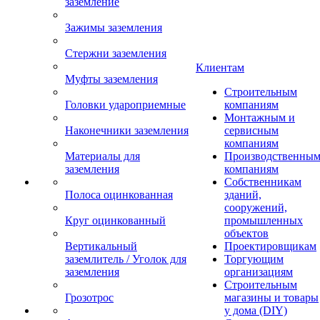
заземление
Зажимы заземления
Стержни заземления
Клиентам
Муфты заземления
Строительным
Головки удароприемные
компаниям
Монтажным и
Наконечники заземления
сервисным
компаниям
Материалы для
Производственны
заземления
компаниям
Собственникам
Полоса оцинкованная
зданий,
сооружений,
Круг оцинкованный
промышленных
объектов
Вертикальный
Проектировщикам
заземлитель / Уголок для
Торгующим
заземления
организациям
Строительным
Грозотрос
магазины и товары
у дома (DIY)