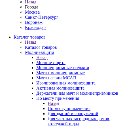
Назад
Города
Москва
Санкт-Петербург
Воронеж
Краснодар
Каталог товаров
Назад
Каталог товаров
Молниезащита
Назад
Молниезащита
Молниеприемные стержни
Мачты молниеприемные
Мачты серии МСАП
Изолированная молниезащита
Активная молниезащита
Держатели для мачт и молниеприемников
По месту применения
Назад
По месту применения
Для зданий и сооружений
Для частных загородных домов,
коттеджей и дач