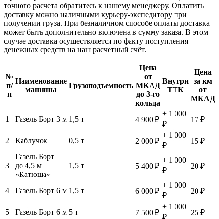
точного расчета обратитесь к нашему менеджеру. Оплатить
доставку можно наличными курьеру-экспедитору при
получении груза. При безналичном способе оплаты доставка
может быть дополнительно включена в сумму заказа. В этом
случае доставка осуществляется по факту поступления
денежных средств на наш расчетный счёт.
Цена
Цена
№
от
Наименование
Внутри
за км
п/
Грузоподъемность
МКАД
машины
ТТК
от
п
до 3-го
МКАД
кольца
+ 1 000
1
Газель Борт 3 м
1,5 т
4 900 ₽
17 ₽
₽
+ 1 000
2
Каблучок
0,5 т
2 000 ₽
15 ₽
₽
Газель Борт
+ 1 000
3
до 4,5 м
1,5 т
5 400 ₽
20 ₽
₽
«Катюша»
+ 1 000
4
Газель Борт 6 м
1,5 т
6 000 ₽
20 ₽
₽
+ 1 000
5
Газель Борт 6 м
5 т
7 500 ₽
25 ₽
₽