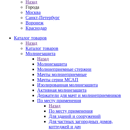
Назад
Города
Москва
Санкт-Петербург
Воронеж
Краснодар
Каталог товаров
Назад
Каталог товаров
Молниезащита
Назад
Молниезащита
Молниеприемные стержни
Мачты молниеприемные
Мачты серии МСАП
Изолированная молниезащита
Активная молниезащита
Держатели для мачт и молниеприемников
По месту применения
Назад
По месту применения
Для зданий и сооружений
Для частных загородных домов,
коттеджей и дач