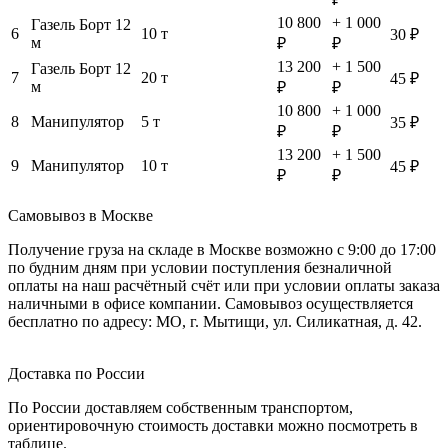
10 800
+ 1 000
Газель Борт 12
6
10 т
30 ₽
м
₽
₽
13 200
+ 1 500
Газель Борт 12
7
20 т
45 ₽
м
₽
₽
10 800
+ 1 000
8
Манипулятор
5 т
35 ₽
₽
₽
13 200
+ 1 500
9
Манипулятор
10 т
45 ₽
₽
₽
Самовывоз в Москве
Получение груза на складе в Москве возможно с 9:00 до 17:00
по будним дням при условии поступления безналичной
оплаты на наш расчётный счёт или при условии оплаты заказа
наличными в офисе компании. Самовывоз осуществляется
бесплатно по адресу: МО, г. Мытищи, ул. Силикатная, д. 42.
Доставка по России
По России доставляем собственным транспортом,
ориентировочную стоимость доставки можно посмотреть в
таблице.