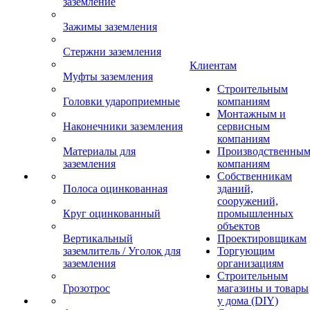
заземление
Зажимы заземления
Стержни заземления
Клиентам
Муфты заземления
Строительным
Головки удароприемные
компаниям
Монтажным и
Наконечники заземления
сервисным
компаниям
Материалы для
Производственны
заземления
компаниям
Собственникам
Полоса оцинкованная
зданий,
сооружений,
Круг оцинкованный
промышленных
объектов
Вертикальный
Проектировщикам
заземлитель / Уголок для
Торгующим
заземления
организациям
Строительным
Грозотрос
магазины и товары
у дома (DIY)