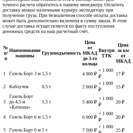
точного расчета обратитесь к нашему менеджеру. Оплатить
доставку можно наличными курьеру-экспедитору при
получении груза. При безналичном способе оплаты доставка
может быть дополнительно включена в сумму заказа. В этом
случае доставка осуществляется по факту поступления
денежных средств на наш расчетный счёт.
Цена
Цена
№
от
Наименование
Внутри
за км
п/
Грузоподъемность
МКАД
машины
ТТК
от
п
до 3-го
МКАД
кольца
+ 1 000
1
Газель Борт 3 м
1,5 т
4 900 ₽
17 ₽
₽
+ 1 000
2
Каблучок
0,5 т
2 000 ₽
15 ₽
₽
Газель Борт
+ 1 000
3
до 4,5 м
1,5 т
5 400 ₽
20 ₽
₽
«Катюша»
+ 1 000
4
Газель Борт 6 м
1,5 т
6 000 ₽
20 ₽
₽
+ 1 000
5
Газель Борт 6 м
5 т
7 500 ₽
25 ₽
₽