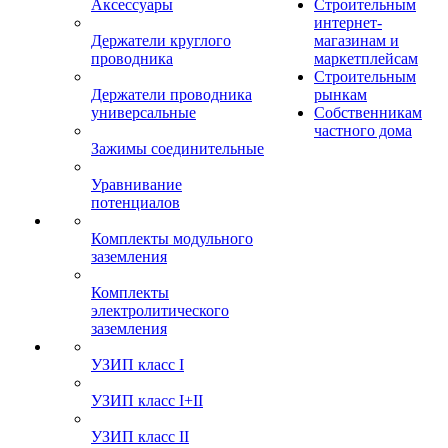
Аксессуары
Строительным
интернет-
Держатели круглого
магазинам и
проводника
маркетплейсам
Строительным
Держатели проводника
рынкам
универсальные
Собственникам
частного дома
Зажимы соединительные
Уравнивание
потенциалов
Комплекты модульного
заземления
Комплекты
электролитического
заземления
УЗИП класс I
УЗИП класс I+II
УЗИП класс II