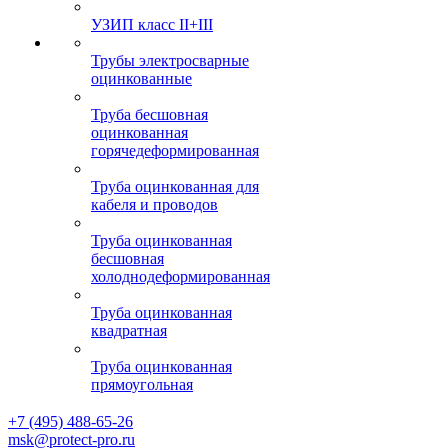
УЗИП класс II+III
Трубы электросварные
оцинкованные
Труба бесшовная
оцинкованная
горячедеформированная
Труба оцинкованная для
кабеля и проводов
Труба оцинкованная
бесшовная
холоднодеформированная
Труба оцинкованная
квадратная
Труба оцинкованная
прямоугольная
+7 (495) 488-65-26
msk@protect-pro.ru