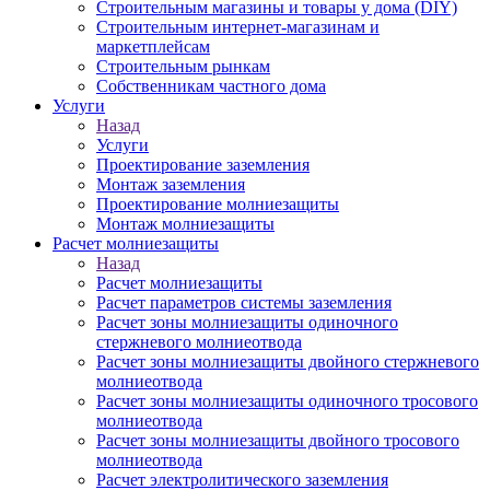
Строительным магазины и товары у дома (DIY)
Строительным интернет-магазинам и
маркетплейсам
Строительным рынкам
Собственникам частного дома
Услуги
Назад
Услуги
Проектирование заземления
Монтаж заземления
Проектирование молниезащиты
Монтаж молниезащиты
Расчет молниезащиты
Назад
Расчет молниезащиты
Расчет параметров системы заземления
Расчет зоны молниезащиты одиночного
стержневого молниеотвода
Расчет зоны молниезащиты двойного стержневого
молниеотвода
Расчет зоны молниезащиты одиночного тросового
молниеотвода
Расчет зоны молниезащиты двойного тросового
молниеотвода
Расчет электролитического заземления