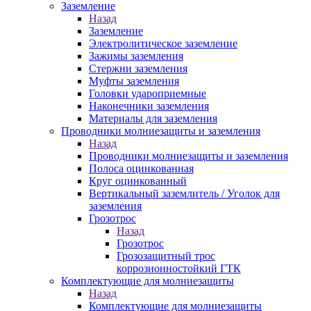
Заземление
Назад
Заземление
Электролитическое заземление
Зажимы заземления
Стержни заземления
Муфты заземления
Головки удароприемные
Наконечники заземления
Материалы для заземления
Проводники молниезащиты и заземления
Назад
Проводники молниезащиты и заземления
Полоса оцинкованная
Круг оцинкованный
Вертикальный заземлитель / Уголок для
заземления
Грозотрос
Назад
Грозотрос
Грозозащитный трос
коррозионностойкий ГТК
Комплектующие для молниезащиты
Назад
Комплектующие для молниезащиты