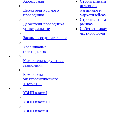
Аксессуары
Строительным
интернет-
Держатели круглого
магазинам и
проводника
маркетплейсам
Строительным
Держатели проводника
рынкам
универсальные
Собственникам
частного дома
Зажимы соединительные
Уравнивание
потенциалов
Комплекты модульного
заземления
Комплекты
электролитического
заземления
УЗИП класс I
УЗИП класс I+II
УЗИП класс II