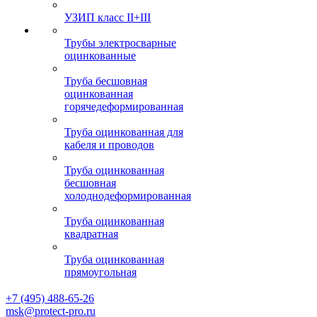
УЗИП класс II+III
Трубы электросварные
оцинкованные
Труба бесшовная
оцинкованная
горячедеформированная
Труба оцинкованная для
кабеля и проводов
Труба оцинкованная
бесшовная
холоднодеформированная
Труба оцинкованная
квадратная
Труба оцинкованная
прямоугольная
+7 (495) 488-65-26
msk@protect-pro.ru