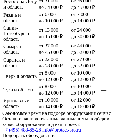
от 31 000
от 36 000
Ростов-на-Дону
—
и область
до 34 000 ₽
до 45 000 ₽
от 6 000
от 7 000
Рязань и
—
область
до 10 000 ₽
до 14 000 ₽
Санкт-
от 13 000
от 24 000
Петербург и
—
до 15 000 ₽
до 30 000 ₽
область
от 37 000
от 44 000
Самара и
—
область
до 45 000 ₽
до 52 000 ₽
от 22 000
от 27 000
Саранск и
—
область
до 28 000 ₽
до 32 000 ₽
от 8 000
от 10 000
Тверь и область
—
до 12 000 ₽
до 12 000 ₽
от 8 000
от 10 000
Тула и область
—
до 12 000 ₽
до 14 000 ₽
от 10 000
от 12 000
Ярославль и
—
область
до 14 000 ₽
до 16 000 ₽
Сэкономьте время на подборе оборудования сейчас
Оставьте ваши контактные данные и мы подберем
за вас оборудование под ваш проект!
+7 (495) 488-65-26
info@protect-pro.ru
Подобрать
оборудование