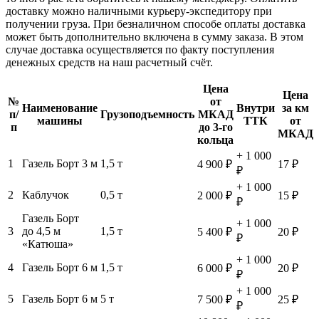
доставку можно наличными курьеру-экспедитору при
получении груза. При безналичном способе оплаты доставка
может быть дополнительно включена в сумму заказа. В этом
случае доставка осуществляется по факту поступления
денежных средств на наш расчетный счёт.
Цена
Цена
№
от
Наименование
Внутри
за км
п/
Грузоподъемность
МКАД
машины
ТТК
от
п
до 3-го
МКАД
кольца
+ 1 000
1
Газель Борт 3 м
1,5 т
4 900 ₽
17 ₽
₽
+ 1 000
2
Каблучок
0,5 т
2 000 ₽
15 ₽
₽
Газель Борт
+ 1 000
3
до 4,5 м
1,5 т
5 400 ₽
20 ₽
₽
«Катюша»
+ 1 000
4
Газель Борт 6 м
1,5 т
6 000 ₽
20 ₽
₽
+ 1 000
5
Газель Борт 6 м
5 т
7 500 ₽
25 ₽
₽