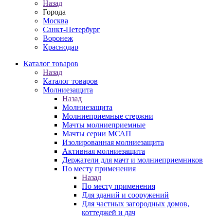
Назад
Города
Москва
Санкт-Петербург
Воронеж
Краснодар
Каталог товаров
Назад
Каталог товаров
Молниезащита
Назад
Молниезащита
Молниеприемные стержни
Мачты молниеприемные
Мачты серии МСАП
Изолированная молниезащита
Активная молниезащита
Держатели для мачт и молниеприемников
По месту применения
Назад
По месту применения
Для зданий и сооружений
Для частных загородных домов,
коттеджей и дач