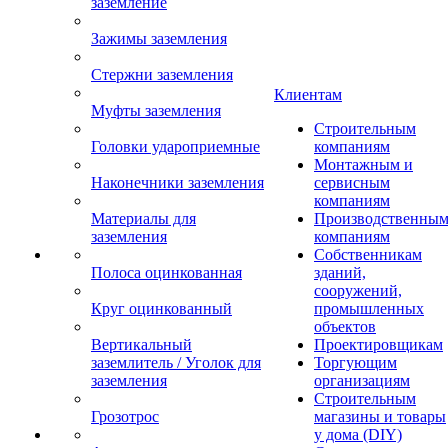
заземление
Зажимы заземления
Стержни заземления
Клиентам
Муфты заземления
Строительным
Головки удароприемные
компаниям
Монтажным и
Наконечники заземления
сервисным
компаниям
Материалы для
Производственны
заземления
компаниям
Собственникам
Полоса оцинкованная
зданий,
сооружений,
Круг оцинкованный
промышленных
объектов
Вертикальный
Проектировщикам
заземлитель / Уголок для
Торгующим
заземления
организациям
Строительным
Грозотрос
магазины и товары
у дома (DIY)