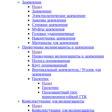
Заземление
Назад
Заземление
Электролитическое заземление
Зажимы заземления
Стержни заземления
Муфты заземления
Головки удароприемные
Наконечники заземления
Материалы для заземления
Проводники молниезащиты и заземления
Назад
Проводники молниезащиты и заземления
Полоса оцинкованная
Круг оцинкованный
Вертикальный заземлитель / Уголок для
заземления
Грозотрос
Назад
Грозотрос
Грозозащитный трос
коррозионностойкий ГТК
Комплектующие для молниезащиты
Назад
Комплектующие для молниезащиты