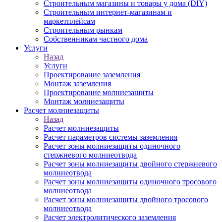
Строительным магазины и товары у дома (DIY)
Строительным интернет-магазинам и
маркетплейсам
Строительным рынкам
Собственникам частного дома
Услуги
Назад
Услуги
Проектирование заземления
Монтаж заземления
Проектирование молниезащиты
Монтаж молниезащиты
Расчет молниезащиты
Назад
Расчет молниезащиты
Расчет параметров системы заземления
Расчет зоны молниезащиты одиночного
стержневого молниеотвода
Расчет зоны молниезащиты двойного стержневого
молниеотвода
Расчет зоны молниезащиты одиночного тросового
молниеотвода
Расчет зоны молниезащиты двойного тросового
молниеотвода
Расчет электролитического заземления