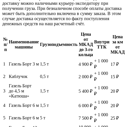
доставку можно наличными курьеру-экспедитору при
получении груза. При безналичном способе оплаты доставка
может быть дополнительно включена в сумму заказа. В этом
случае доставка осуществляется по факту поступления
денежных средств на наш расчетный счёт.
Цена
Цена
№
от
Наименование
Внутри
за км
п/
Грузоподъемность
МКАД
машины
ТТК
от
п
до 3-го
МКАД
кольца
+ 1 000
1
Газель Борт 3 м
1,5 т
4 900 ₽
17 ₽
₽
+ 1 000
2
Каблучок
0,5 т
2 000 ₽
15 ₽
₽
Газель Борт
+ 1 000
3
до 4,5 м
1,5 т
5 400 ₽
20 ₽
₽
«Катюша»
+ 1 000
4
Газель Борт 6 м
1,5 т
6 000 ₽
20 ₽
₽
+ 1 000
5
Газель Борт 6 м
5 т
7 500 ₽
25 ₽
₽