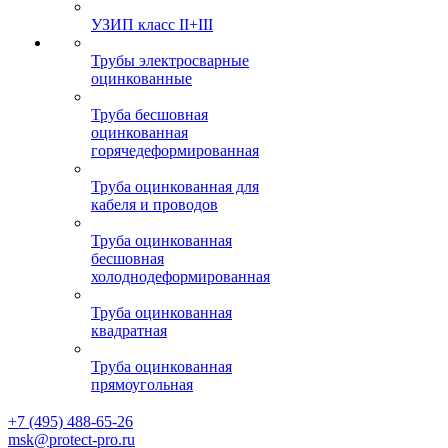
УЗИП класс II+III
Трубы электросварные
оцинкованные
Труба бесшовная
оцинкованная
горячедеформированная
Труба оцинкованная для
кабеля и проводов
Труба оцинкованная
бесшовная
холоднодеформированная
Труба оцинкованная
квадратная
Труба оцинкованная
прямоугольная
+7 (495) 488-65-26
msk@protect-pro.ru