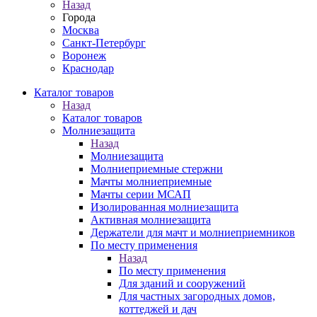
Назад
Города
Москва
Санкт-Петербург
Воронеж
Краснодар
Каталог товаров
Назад
Каталог товаров
Молниезащита
Назад
Молниезащита
Молниеприемные стержни
Мачты молниеприемные
Мачты серии МСАП
Изолированная молниезащита
Активная молниезащита
Держатели для мачт и молниеприемников
По месту применения
Назад
По месту применения
Для зданий и сооружений
Для частных загородных домов,
коттеджей и дач