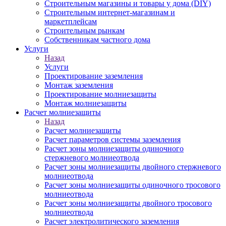
Строительным магазины и товары у дома (DIY)
Строительным интернет-магазинам и
маркетплейсам
Строительным рынкам
Собственникам частного дома
Услуги
Назад
Услуги
Проектирование заземления
Монтаж заземления
Проектирование молниезащиты
Монтаж молниезащиты
Расчет молниезащиты
Назад
Расчет молниезащиты
Расчет параметров системы заземления
Расчет зоны молниезащиты одиночного
стержневого молниеотвода
Расчет зоны молниезащиты двойного стержневого
молниеотвода
Расчет зоны молниезащиты одиночного тросового
молниеотвода
Расчет зоны молниезащиты двойного тросового
молниеотвода
Расчет электролитического заземления