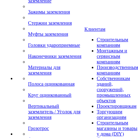
заземление
Зажимы заземления
Стержни заземления
Клиентам
Муфты заземления
Строительным
Головки удароприемные
компаниям
Монтажным и
Наконечники заземления
сервисным
компаниям
Материалы для
Производственны
заземления
компаниям
Собственникам
Полоса оцинкованная
зданий,
сооружений,
Круг оцинкованный
промышленных
объектов
Вертикальный
Проектировщикам
заземлитель / Уголок для
Торгующим
заземления
организациям
Строительным
Грозотрос
магазины и товары
у дома (DIY)