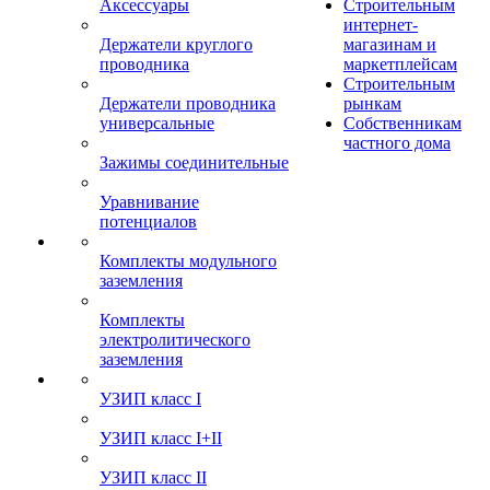
Аксессуары
Строительным
интернет-
Держатели круглого
магазинам и
проводника
маркетплейсам
Строительным
Держатели проводника
рынкам
универсальные
Собственникам
частного дома
Зажимы соединительные
Уравнивание
потенциалов
Комплекты модульного
заземления
Комплекты
электролитического
заземления
УЗИП класс I
УЗИП класс I+II
УЗИП класс II