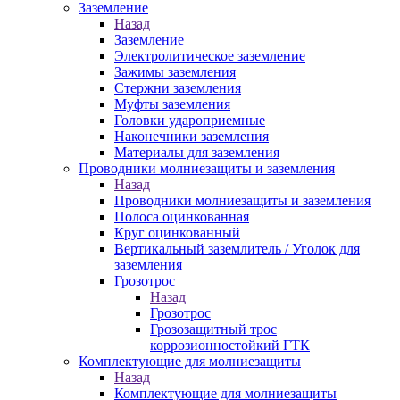
Заземление
Назад
Заземление
Электролитическое заземление
Зажимы заземления
Стержни заземления
Муфты заземления
Головки удароприемные
Наконечники заземления
Материалы для заземления
Проводники молниезащиты и заземления
Назад
Проводники молниезащиты и заземления
Полоса оцинкованная
Круг оцинкованный
Вертикальный заземлитель / Уголок для
заземления
Грозотрос
Назад
Грозотрос
Грозозащитный трос
коррозионностойкий ГТК
Комплектующие для молниезащиты
Назад
Комплектующие для молниезащиты