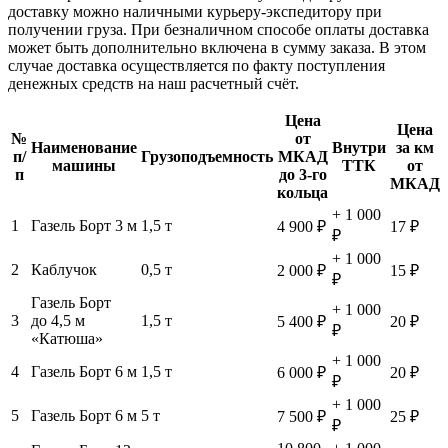
доставку можно наличными курьеру-экспедитору при
получении груза. При безналичном способе оплаты доставка
может быть дополнительно включена в сумму заказа. В этом
случае доставка осуществляется по факту поступления
денежных средств на наш расчетный счёт.
Цена
Цена
№
от
Наименование
Внутри
за км
п/
Грузоподъемность
МКАД
машины
ТТК
от
п
до 3-го
МКАД
кольца
+ 1 000
1
Газель Борт 3 м
1,5 т
4 900 ₽
17 ₽
₽
+ 1 000
2
Каблучок
0,5 т
2 000 ₽
15 ₽
₽
Газель Борт
+ 1 000
3
до 4,5 м
1,5 т
5 400 ₽
20 ₽
₽
«Катюша»
+ 1 000
4
Газель Борт 6 м
1,5 т
6 000 ₽
20 ₽
₽
+ 1 000
5
Газель Борт 6 м
5 т
7 500 ₽
25 ₽
₽