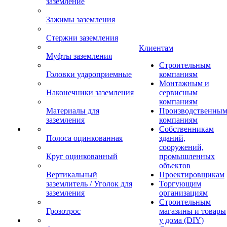
заземление
Зажимы заземления
Стержни заземления
Клиентам
Муфты заземления
Строительным
Головки удароприемные
компаниям
Монтажным и
Наконечники заземления
сервисным
компаниям
Материалы для
Производственны
заземления
компаниям
Собственникам
Полоса оцинкованная
зданий,
сооружений,
Круг оцинкованный
промышленных
объектов
Вертикальный
Проектировщикам
заземлитель / Уголок для
Торгующим
заземления
организациям
Строительным
Грозотрос
магазины и товары
у дома (DIY)