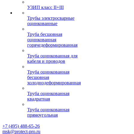
УЗИП класс II+III
Трубы электросварные
оцинкованные
Труба бесшовная
оцинкованная
горячедеформированная
Труба оцинкованная для
кабеля и проводов
Труба оцинкованная
бесшовная
холоднодеформированная
Труба оцинкованная
квадратная
Труба оцинкованная
прямоугольная
+7 (495) 488-65-26
msk@protect-pro.ru