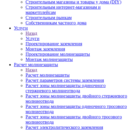
Строительным магазины и товары у дома (DIY)
Строительным интернет-магазинам и
маркетплейсам
Строительным рынкам
Собственникам частного дома
Услуги
Назад
Услуги
Проектирование заземления
Монтаж заземления
Проектирование молниезащиты
Монтаж молниезащиты
Расчет молниезащиты
Назад
Расчет молниезащиты
Расчет параметров системы заземления
Расчет зоны молниезащиты одиночного
стержневого молниеотвода
Расчет зоны молниезащиты двойного стержневого
молниеотвода
Расчет зоны молниезащиты одиночного тросового
молниеотвода
Расчет зоны молниезащиты двойного тросового
молниеотвода
Расчет электролитического заземления