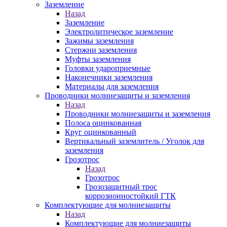
Заземление
Назад
Заземление
Электролитическое заземление
Зажимы заземления
Стержни заземления
Муфты заземления
Головки удароприемные
Наконечники заземления
Материалы для заземления
Проводники молниезащиты и заземления
Назад
Проводники молниезащиты и заземления
Полоса оцинкованная
Круг оцинкованный
Вертикальный заземлитель / Уголок для
заземления
Грозотрос
Назад
Грозотрос
Грозозащитный трос
коррозионностойкий ГТК
Комплектующие для молниезащиты
Назад
Комплектующие для молниезащиты