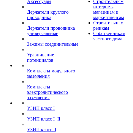
Аксессуары
Строительным
интернет-
Держатели круглого
магазинам и
проводника
маркетплейсам
Строительным
Держатели проводника
рынкам
универсальные
Собственникам
частного дома
Зажимы соединительные
Уравнивание
потенциалов
Комплекты модульного
заземления
Комплекты
электролитического
заземления
УЗИП класс I
УЗИП класс I+II
УЗИП класс II