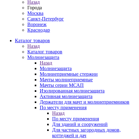
Назад
Города
Москва
Санкт-Петербург
Воронеж
Краснодар
Каталог товаров
Назад
Каталог товаров
Молниезащита
Назад
Молниезащита
Молниеприемные стержни
Мачты молниеприемные
Мачты серии МСАП
Изолированная молниезащита
Активная молниезащита
Держатели для мачт и молниеприемников
По месту применения
Назад
По месту применения
Для зданий и сооружений
Для частных загородных домов,
коттеджей и дач