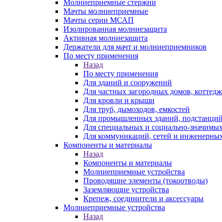
Молниеприемные стержни
Мачты молниеприемные
Мачты серии МСАП
Изолированная молниезащита
Активная молниезащита
Держатели для мачт и молниеприемников
По месту применения
Назад
По месту применения
Для зданий и сооружений
Для частных загородных домов, коттедж
Для кровли и крыши
Для труб, дымоходов, емкостей
Для промышленных зданий, подстанций
Для специальных и социально-значимых
Для коммуникаций, сетей и инженерных
Компоненты и материалы
Назад
Компоненты и материалы
Молниеприемные устройства
Проводящие элементы (токоотводы)
Заземляющие устройства
Крепеж, соединители и аксессуары
Молниеприемные устройства
Назад