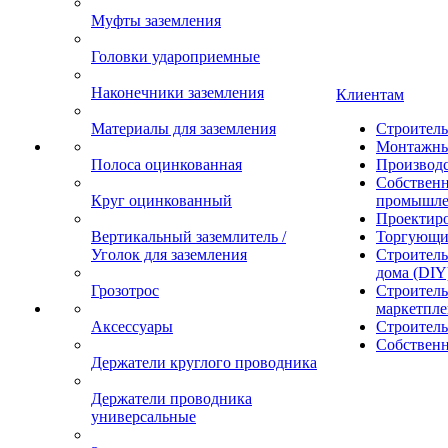
Муфты заземления
Головки удароприемные
Наконечники заземления
Клиентам
Материалы для заземления
Строител
Монтажны
Полоса оцинкованная
Производ
Собственн
Круг оцинкованный
промышле
Проектир
Вертикальный заземлитель /
Торгующи
Уголок для заземления
Строитель
дома (DIY
Грозотрос
Строитель
маркетпле
Аксессуары
Строител
Собственн
Держатели круглого проводника
Держатели проводника
универсальные