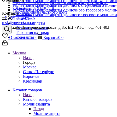
О компании
Расчет зоны молниезащиты одиночного стержневого мол
Строительным интернет-магазинам и маркетплейсам
Расчет зоны молниезащиты двойного стержневого молни
Строительным рынкам
Компания
Расчет зоны молниезащиты одиночного тросового молни
Собственникам частного дома
Контакты
Новости
Расчет зоны молниезащиты двойного тросового молниео
+7 (495) 488-65-26
Статьи
msk@protect-pro.ru
Условия оплаты
г. Москва, Дмитровское шоссе, д.85, БЦ «РТС», оф. 401-403
Условия доставки
Гарантия на товар
Контакты
Отложенные
0
Корзина
0
0
Москва
Назад
Города
Москва
Санкт-Петербург
Воронеж
Краснодар
Каталог товаров
Назад
Каталог товаров
Молниезащита
Назад
Молниезащита