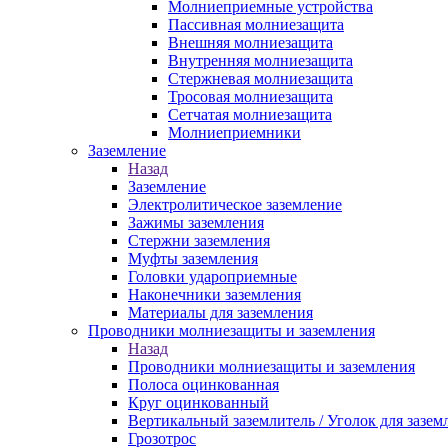
Молниеприемные устройства
Пассивная молниезащита
Внешняя молниезащита
Внутренняя молниезащита
Стержневая молниезащита
Тросовая молниезащита
Сетчатая молниезащита
Молниеприемники
Заземление
Назад
Заземление
Электролитическое заземление
Зажимы заземления
Стержни заземления
Муфты заземления
Головки удароприемные
Наконечники заземления
Материалы для заземления
Проводники молниезащиты и заземления
Назад
Проводники молниезащиты и заземления
Полоса оцинкованная
Круг оцинкованный
Вертикальный заземлитель / Уголок для зазем
Грозотрос