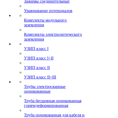
Зажимы соединительные
Уравнивание потенциалов
Комплекты модульного
заземления
Комплекты электролитического
заземления
УЗИП класс I
УЗИП класс I+II
УЗИП класс II
УЗИП класс II+III
Трубы электросварные
оцинкованные
Труба бесшовная оцинкованная
горячедеформированная
Труба оцинкованная для кабеля и