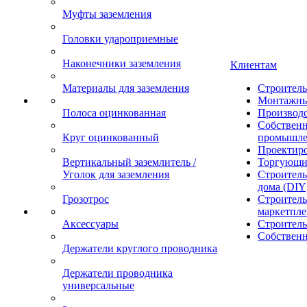
Муфты заземления
Головки удароприемные
Наконечники заземления
Клиентам
Материалы для заземления
Строител
Монтажны
Полоса оцинкованная
Производ
Собственн
Круг оцинкованный
промышле
Проектир
Вертикальный заземлитель /
Торгующи
Уголок для заземления
Строитель
дома (DIY
Грозотрос
Строитель
маркетпле
Аксессуары
Строител
Собственн
Держатели круглого проводника
Держатели проводника
универсальные