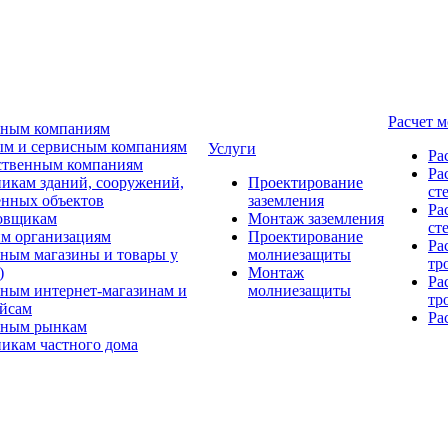
Расчет 
ьным компаниям
м и сервисным компаниям
Услуги
Ра
ственным компаниям
Ра
икам зданий, сооружений,
Проектирование
ст
нных объектов
заземления
Ра
овщикам
Монтаж заземления
ст
м организациям
Проектирование
Ра
ным магазины и товары у
молниезащиты
тр
)
Монтаж
Ра
ным интернет-магазинам и
молниезащиты
тр
йсам
Ра
ьным рынкам
икам частного дома