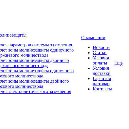
молниезащиты
О компании
счет параметров системы заземления
Новости
счет зоны молниезащиты одиночного
Статьи
ержневого молниеотвода
Условия
счет зоны молниезащиты двойного
оплаты
Ещё
ержневого молниеотвода
Условия
счет зоны молниезащиты одиночного
доставки
осового молниеотвода
Гарантия
счет зоны молниезащиты двойного
на товар
осового молниеотвода
Контакты
счет электролитического заземления