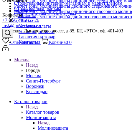
О компании
Расчет зоны молниезащиты одиночного стержневого мол
Строительным интернет-магазинам и маркетплейсам
Расчет зоны молниезащиты двойного стержневого молни
Строительным рынкам
Компания
Расчет зоны молниезащиты одиночного тросового молни
Собственникам частного дома
Контакты
Новости
Расчет зоны молниезащиты двойного тросового молниео
+7 (495) 488-65-26
Статьи
msk@protect-pro.ru
Условия оплаты
г. Москва, Дмитровское шоссе, д.85, БЦ «РТС», оф. 401-403
Условия доставки
Гарантия на товар
Контакты
Отложенные
0
Корзина
0
0
Москва
Назад
Города
Москва
Санкт-Петербург
Воронеж
Краснодар
Каталог товаров
Назад
Каталог товаров
Молниезащита
Назад
Молниезащита