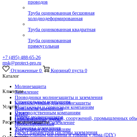
проводов
Труба оцинкованная бесшовная
холоднодеформированная
Труба оцинкованная квадратная
Труба оцинкованная
прямоугольная
+7 (495) 488-65-26
msk@protect-pro.ru
Отложенные
0
Корзина
0
пуста
0
Каталог
Молниезащита
Клиентам
Заземление
Проводники молниезащиты и заземления
Строительным компаниям
Комплектующие для молниезащиты
Услуги
Монтажным и сервисным компаниям
Комплекты заземления
Производственным компаниям
УЗИП
Проект молниезащиты
Собственникам зданий, сооружений, промышленных объ
Оцинкованные трубы
Расчет молниезащиты
Молниезащита и заземление
Проектировщикам
Установка заземления
Торгующим организациям
Расчет параметров системы заземления
Строительным магазины и товары у дома (DIY)