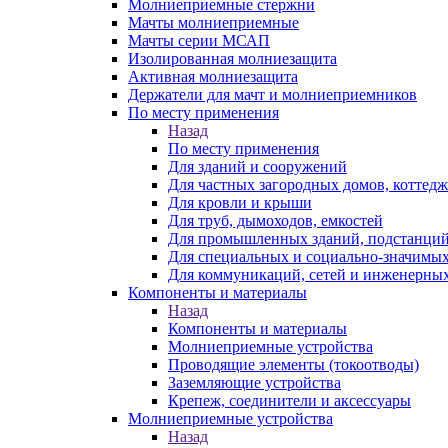
Молниеприемные стержни
Мачты молниеприемные
Мачты серии МСАП
Изолированная молниезащита
Активная молниезащита
Держатели для мачт и молниеприемников
По месту применения
Назад
По месту применения
Для зданий и сооружений
Для частных загородных домов, коттедж
Для кровли и крыши
Для труб, дымоходов, емкостей
Для промышленных зданий, подстанций
Для специальных и социально-значимых
Для коммуникаций, сетей и инженерных
Компоненты и материалы
Назад
Компоненты и материалы
Молниеприемные устройства
Проводящие элементы (токоотводы)
Заземляющие устройства
Крепеж, соединители и аксессуары
Молниеприемные устройства
Назад