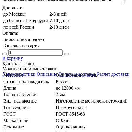
шт
Доставка:
до Москвы
2-6 дней
до Санкт - Петербурга
7-10 дней
по всей России
2-10 дней
Оплата:
Безналичный расчет
Банковские карты
В корзину
Купить в 1 клик
Молниеприемные стержни
Характеристики
Описание
Оплата и доставка
Расчет доставки
Материал
Оцинкованная сталь
Страна производитель
Россия
Длина
до 12000 мм
Толщина стенки
2 мм
Вид, назначение
Изготовление металлоконструкций
Тип сечения
Прямоугольная
ГОСТ
ГОСТ 8645-68
Марка стали
Ст08пс
Покрытие
Оцинкованная