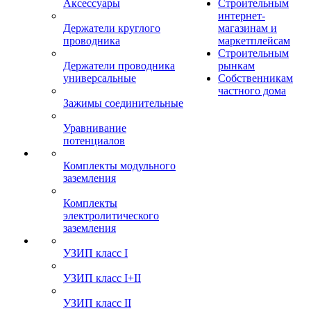
Аксессуары
Строительным
интернет-
Держатели круглого
магазинам и
проводника
маркетплейсам
Строительным
Держатели проводника
рынкам
универсальные
Собственникам
частного дома
Зажимы соединительные
Уравнивание
потенциалов
Комплекты модульного
заземления
Комплекты
электролитического
заземления
УЗИП класс I
УЗИП класс I+II
УЗИП класс II