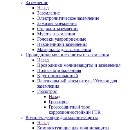
Заземление
Назад
Заземление
Электролитическое заземление
Зажимы заземления
Стержни заземления
Муфты заземления
Головки удароприемные
Наконечники заземления
Материалы для заземления
Проводники молниезащиты и заземления
Назад
Проводники молниезащиты и заземления
Полоса оцинкованная
Круг оцинкованный
Вертикальный заземлитель / Уголок для
заземления
Грозотрос
Назад
Грозотрос
Грозозащитный трос
коррозионностойкий ГТК
Комплектующие для молниезащиты
Назад
Комплектующие для молниезащиты