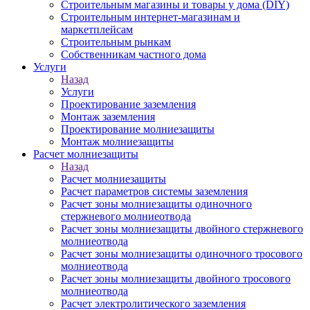
Строительным магазины и товары у дома (DIY)
Строительным интернет-магазинам и
маркетплейсам
Строительным рынкам
Собственникам частного дома
Услуги
Назад
Услуги
Проектирование заземления
Монтаж заземления
Проектирование молниезащиты
Монтаж молниезащиты
Расчет молниезащиты
Назад
Расчет молниезащиты
Расчет параметров системы заземления
Расчет зоны молниезащиты одиночного
стержневого молниеотвода
Расчет зоны молниезащиты двойного стержневого
молниеотвода
Расчет зоны молниезащиты одиночного тросового
молниеотвода
Расчет зоны молниезащиты двойного тросового
молниеотвода
Расчет электролитического заземления