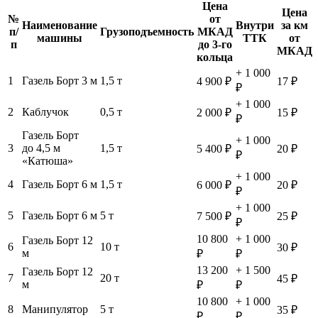
Цена
Цена
№
от
Наименование
Внутри
за км
п/
Грузоподъемность
МКАД
машины
ТТК
от
п
до 3-го
МКАД
кольца
+ 1 000
1
Газель Борт 3 м
1,5 т
4 900 ₽
17 ₽
₽
+ 1 000
2
Каблучок
0,5 т
2 000 ₽
15 ₽
₽
Газель Борт
+ 1 000
3
до 4,5 м
1,5 т
5 400 ₽
20 ₽
₽
«Катюша»
+ 1 000
4
Газель Борт 6 м
1,5 т
6 000 ₽
20 ₽
₽
+ 1 000
5
Газель Борт 6 м
5 т
7 500 ₽
25 ₽
₽
10 800
+ 1 000
Газель Борт 12
6
10 т
30 ₽
м
₽
₽
13 200
+ 1 500
Газель Борт 12
7
20 т
45 ₽
м
₽
₽
10 800
+ 1 000
8
Манипулятор
5 т
35 ₽
₽
₽