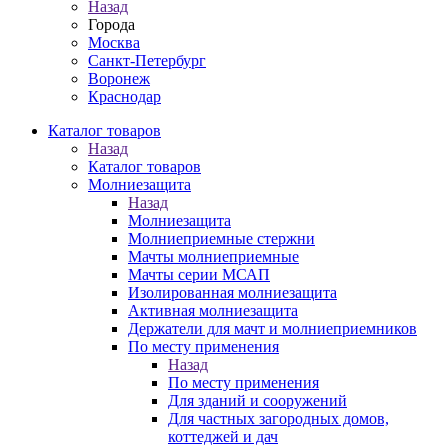
Назад
Города
Москва
Санкт-Петербург
Воронеж
Краснодар
Каталог товаров
Назад
Каталог товаров
Молниезащита
Назад
Молниезащита
Молниеприемные стержни
Мачты молниеприемные
Мачты серии МСАП
Изолированная молниезащита
Активная молниезащита
Держатели для мачт и молниеприемников
По месту применения
Назад
По месту применения
Для зданий и сооружений
Для частных загородных домов,
коттеджей и дач