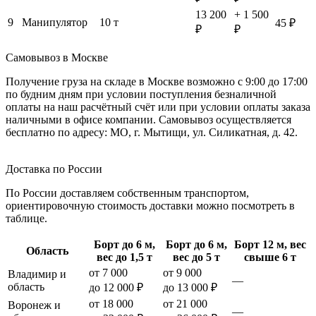
13 200
+ 1 500
9
Манипулятор
10 т
45 ₽
₽
₽
Самовывоз в Москве
Получение груза на складе в Москве возможно с 9:00 до 17:00
по будним дням при условии поступления безналичной
оплаты на наш расчётный счёт или при условии оплаты заказа
наличными в офисе компании. Самовывоз осуществляется
бесплатно по адресу: МО, г. Мытищи, ул. Силикатная, д. 42.
Доставка по России
По России доставляем собственным транспортом,
ориентировочную стоимость доставки можно посмотреть в
таблице.
Борт до 6 м,
Борт до 6 м,
Борт 12 м, вес
Область
вес до 1,5 т
вес до 5 т
свыше 6 т
от 7 000
от 9 000
Владимир и
—
область
до 12 000 ₽
до 13 000 ₽
от 18 000
от 21 000
Воронеж и
—