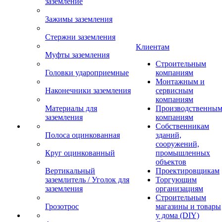
заземление
Зажимы заземления
Стержни заземления
Клиентам
Муфты заземления
Строительным
Головки удароприемные
компаниям
Монтажным и
Наконечники заземления
сервисным
компаниям
Материалы для
Производственны
заземления
компаниям
Собственникам
Полоса оцинкованная
зданий,
сооружений,
Круг оцинкованный
промышленных
объектов
Вертикальный
Проектировщикам
заземлитель / Уголок для
Торгующим
заземления
организациям
Строительным
Грозотрос
магазины и товары
у дома (DIY)