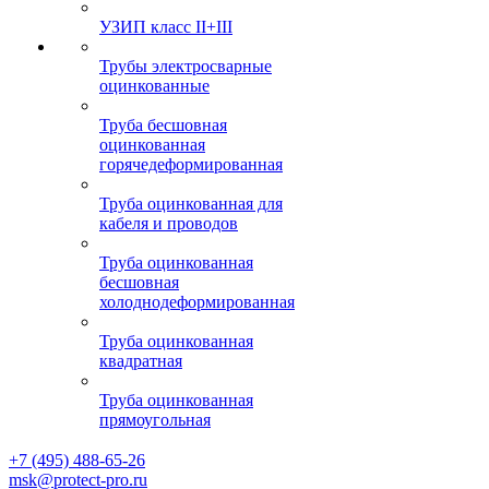
УЗИП класс II+III
Трубы электросварные
оцинкованные
Труба бесшовная
оцинкованная
горячедеформированная
Труба оцинкованная для
кабеля и проводов
Труба оцинкованная
бесшовная
холоднодеформированная
Труба оцинкованная
квадратная
Труба оцинкованная
прямоугольная
+7 (495) 488-65-26
msk@protect-pro.ru