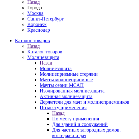
Назад
Города
Москва
Санкт-Петербург
Воронеж
Краснодар
Каталог товаров
Назад
Каталог товаров
Молниезащита
Назад
Молниезащита
Молниеприемные стержни
Мачты молниеприемные
Мачты серии МСАП
Изолированная молниезащита
Активная молниезащита
Держатели для мачт и молниеприемников
По месту применения
Назад
По месту применения
Для зданий и сооружений
Для частных загородных домов,
коттеджей и дач