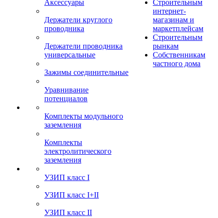
Аксессуары
Строительным
интернет-
Держатели круглого
магазинам и
проводника
маркетплейсам
Строительным
Держатели проводника
рынкам
универсальные
Собственникам
частного дома
Зажимы соединительные
Уравнивание
потенциалов
Комплекты модульного
заземления
Комплекты
электролитического
заземления
УЗИП класс I
УЗИП класс I+II
УЗИП класс II