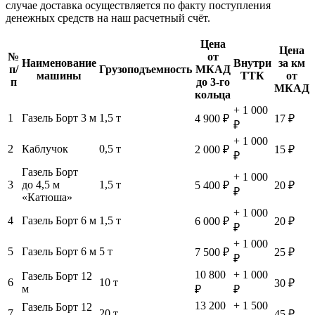
случае доставка осуществляется по факту поступления
денежных средств на наш расчетный счёт.
Цена
Цена
№
от
Наименование
Внутри
за км
п/
Грузоподъемность
МКАД
машины
ТТК
от
п
до 3-го
МКАД
кольца
+ 1 000
1
Газель Борт 3 м
1,5 т
4 900 ₽
17 ₽
₽
+ 1 000
2
Каблучок
0,5 т
2 000 ₽
15 ₽
₽
Газель Борт
+ 1 000
3
до 4,5 м
1,5 т
5 400 ₽
20 ₽
₽
«Катюша»
+ 1 000
4
Газель Борт 6 м
1,5 т
6 000 ₽
20 ₽
₽
+ 1 000
5
Газель Борт 6 м
5 т
7 500 ₽
25 ₽
₽
10 800
+ 1 000
Газель Борт 12
6
10 т
30 ₽
м
₽
₽
13 200
+ 1 500
Газель Борт 12
7
20 т
45 ₽