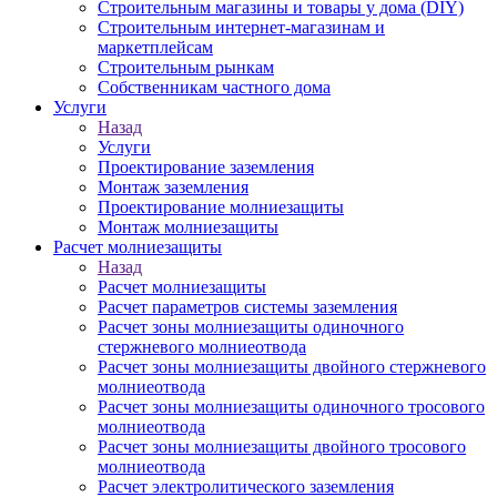
Строительным магазины и товары у дома (DIY)
Строительным интернет-магазинам и
маркетплейсам
Строительным рынкам
Собственникам частного дома
Услуги
Назад
Услуги
Проектирование заземления
Монтаж заземления
Проектирование молниезащиты
Монтаж молниезащиты
Расчет молниезащиты
Назад
Расчет молниезащиты
Расчет параметров системы заземления
Расчет зоны молниезащиты одиночного
стержневого молниеотвода
Расчет зоны молниезащиты двойного стержневого
молниеотвода
Расчет зоны молниезащиты одиночного тросового
молниеотвода
Расчет зоны молниезащиты двойного тросового
молниеотвода
Расчет электролитического заземления