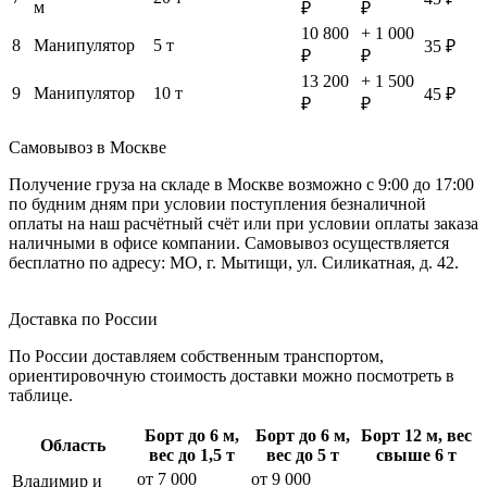
м
₽
₽
10 800
+ 1 000
8
Манипулятор
5 т
35 ₽
₽
₽
13 200
+ 1 500
9
Манипулятор
10 т
45 ₽
₽
₽
Самовывоз в Москве
Получение груза на складе в Москве возможно с 9:00 до 17:00
по будним дням при условии поступления безналичной
оплаты на наш расчётный счёт или при условии оплаты заказа
наличными в офисе компании. Самовывоз осуществляется
бесплатно по адресу: МО, г. Мытищи, ул. Силикатная, д. 42.
Доставка по России
По России доставляем собственным транспортом,
ориентировочную стоимость доставки можно посмотреть в
таблице.
Борт до 6 м,
Борт до 6 м,
Борт 12 м, вес
Область
вес до 1,5 т
вес до 5 т
свыше 6 т
от 7 000
от 9 000
Владимир и