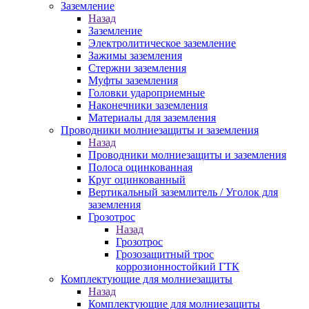
Заземление
Назад
Заземление
Электролитическое заземление
Зажимы заземления
Стержни заземления
Муфты заземления
Головки удароприемные
Наконечники заземления
Материалы для заземления
Проводники молниезащиты и заземления
Назад
Проводники молниезащиты и заземления
Полоса оцинкованная
Круг оцинкованный
Вертикальный заземлитель / Уголок для
заземления
Грозотрос
Назад
Грозотрос
Грозозащитный трос
коррозионностойкий ГТК
Комплектующие для молниезащиты
Назад
Комплектующие для молниезащиты