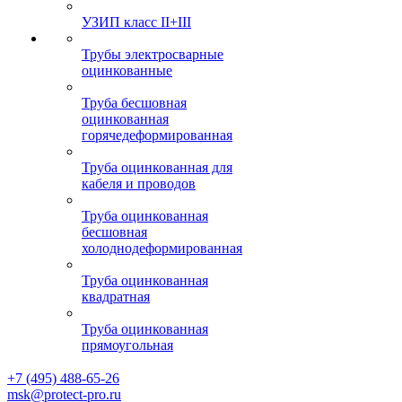
УЗИП класс II+III
Трубы электросварные
оцинкованные
Труба бесшовная
оцинкованная
горячедеформированная
Труба оцинкованная для
кабеля и проводов
Труба оцинкованная
бесшовная
холоднодеформированная
Труба оцинкованная
квадратная
Труба оцинкованная
прямоугольная
+7 (495) 488-65-26
msk@protect-pro.ru