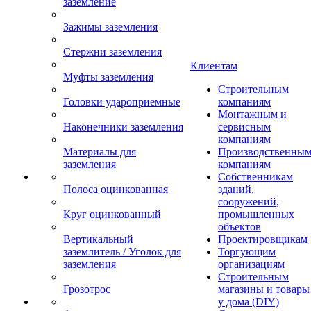
заземление
Зажимы заземления
Стержни заземления
Клиентам
Муфты заземления
Строительным
Головки удароприемные
компаниям
Монтажным и
Наконечники заземления
сервисным
компаниям
Материалы для
Производственны
заземления
компаниям
Собственникам
Полоса оцинкованная
зданий,
сооружений,
Круг оцинкованный
промышленных
объектов
Вертикальный
Проектировщикам
заземлитель / Уголок для
Торгующим
заземления
организациям
Строительным
Грозотрос
магазины и товары
у дома (DIY)