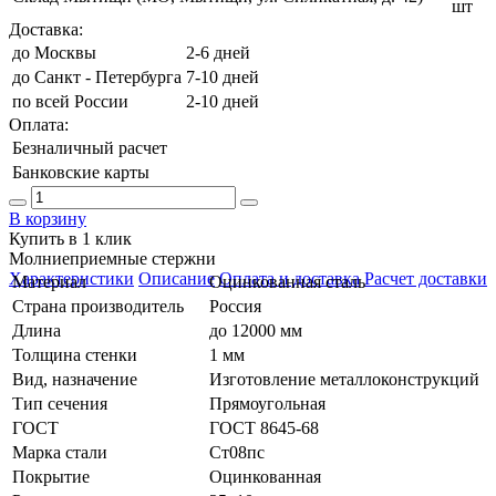
шт
Доставка:
до Москвы
2-6 дней
до Санкт - Петербурга
7-10 дней
по всей России
2-10 дней
Оплата:
Безналичный расчет
Банковские карты
В корзину
Купить в 1 клик
Молниеприемные стержни
Характеристики
Описание
Оплата и доставка
Расчет доставки
Материал
Оцинкованная сталь
Страна производитель
Россия
Длина
до 12000 мм
Толщина стенки
1 мм
Вид, назначение
Изготовление металлоконструкций
Тип сечения
Прямоугольная
ГОСТ
ГОСТ 8645-68
Марка стали
Ст08пс
Покрытие
Оцинкованная