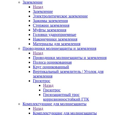
Заземление
Назад
Заземление
Электролитическое заземление
Зажимы заземления
Стержни заземления
Муфты заземления
Головки удароприемные
Наконечники заземления
Материалы для заземления
Проводники молниезащиты и заземления
Назад
Проводники молниезащиты и заземления
Полоса оцинкованная
Круг оцинкованный
Вертикальный заземлитель / Уголок для
заземления
Грозотрос
Назад
Грозотрос
Грозозащитный трос
коррозионностойкий ГТК
Комплектующие для молниезащиты
Назад
Комплектующие для молниезащиты