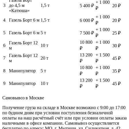
Газель Борт
+ 1 000
3
до 4,5 м
1,5 т
5 400 ₽
20 ₽
₽
«Катюша»
+ 1 000
4
Газель Борт 6 м
1,5 т
6 000 ₽
20 ₽
₽
+ 1 000
5
Газель Борт 6 м
5 т
7 500 ₽
25 ₽
₽
10 800
+ 1 000
Газель Борт 12
6
10 т
30 ₽
м
₽
₽
13 200
+ 1 500
Газель Борт 12
7
20 т
45 ₽
м
₽
₽
10 800
+ 1 000
8
Манипулятор
5 т
35 ₽
₽
₽
13 200
+ 1 500
9
Манипулятор
10 т
45 ₽
₽
₽
Самовывоз в Москве
Получение груза на складе в Москве возможно с 9:00 до 17:00
по будним дням при условии поступления безналичной
оплаты на наш расчётный счёт или при условии оплаты заказа
наличными в офисе компании. Самовывоз осуществляется
бесплатно по адресу: МО, г. Мытищи, ул. Силикатная, д. 42.