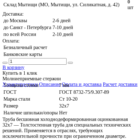
0
Склад Мытищи (МО, Мытищи, ул. Силикатная, д. 42)
шт
Доставка:
до Москвы
2-6 дней
до Санкт - Петербурга
7-10 дней
по всей России
2-10 дней
Оплата:
Безналичный расчет
Банковские карты
В корзину
Купить в 1 клик
Молниеприемные стержни
Характеристики
Описание
Оплата и доставка
Расчет доставки
Толщина стенки
7 мм
ГОСТ
ГОСТ 8732-75/9.307-89
Марка стали
Ст 10-20
Размер
32х7
Наличие шпильки/опоры
Нет
Труба бесшовная холоднодеформированная оцинкованная
32х7 — Толстостенная труба для специальных технических
решений. Применяется в отраслях, требующих
исключительной прочности при ограниченном диаметре.