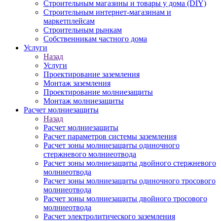
Строительным магазины и товары у дома (DIY)
Строительным интернет-магазинам и
маркетплейсам
Строительным рынкам
Собственникам частного дома
Услуги
Назад
Услуги
Проектирование заземления
Монтаж заземления
Проектирование молниезащиты
Монтаж молниезащиты
Расчет молниезащиты
Назад
Расчет молниезащиты
Расчет параметров системы заземления
Расчет зоны молниезащиты одиночного
стержневого молниеотвода
Расчет зоны молниезащиты двойного стержневого
молниеотвода
Расчет зоны молниезащиты одиночного тросового
молниеотвода
Расчет зоны молниезащиты двойного тросового
молниеотвода
Расчет электролитического заземления