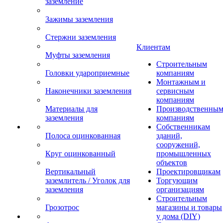
заземление
Зажимы заземления
Стержни заземления
Клиентам
Муфты заземления
Строительным
Головки удароприемные
компаниям
Монтажным и
Наконечники заземления
сервисным
компаниям
Материалы для
Производственны
заземления
компаниям
Собственникам
Полоса оцинкованная
зданий,
сооружений,
Круг оцинкованный
промышленных
объектов
Вертикальный
Проектировщикам
заземлитель / Уголок для
Торгующим
заземления
организациям
Строительным
Грозотрос
магазины и товары
у дома (DIY)