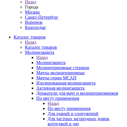
Назад
Города
Москва
Санкт-Петербург
Воронеж
Краснодар
Каталог товаров
Назад
Каталог товаров
Молниезащита
Назад
Молниезащита
Молниеприемные стержни
Мачты молниеприемные
Мачты серии МСАП
Изолированная молниезащита
Активная молниезащита
Держатели для мачт и молниеприемников
По месту применения
Назад
По месту применения
Для зданий и сооружений
Для частных загородных домов,
коттеджей и дач