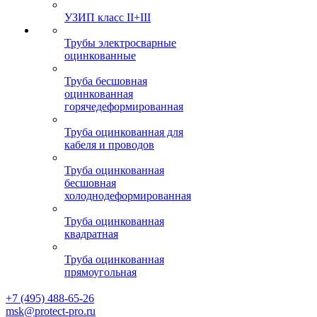
УЗИП класс II+III
Трубы электросварные
оцинкованные
Труба бесшовная
оцинкованная
горячедеформированная
Труба оцинкованная для
кабеля и проводов
Труба оцинкованная
бесшовная
холоднодеформированная
Труба оцинкованная
квадратная
Труба оцинкованная
прямоугольная
+7 (495) 488-65-26
msk@protect-pro.ru