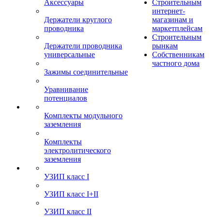
Аксессуары
Строительным
интернет-
Держатели круглого
магазинам и
проводника
маркетплейсам
Строительным
Держатели проводника
рынкам
универсальные
Собственникам
частного дома
Зажимы соединительные
Уравнивание
потенциалов
Комплекты модульного
заземления
Комплекты
электролитического
заземления
УЗИП класс I
УЗИП класс I+II
УЗИП класс II