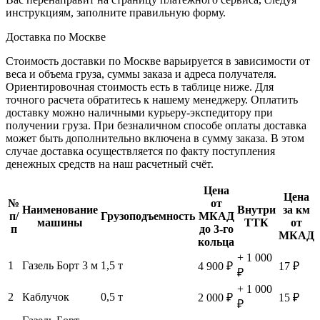
инструкциям, заполните правильную форму.
Доставка по Москве
Стоимость доставки по Москве варьируется в зависимости от
веса и объема груза, суммы заказа и адреса получателя.
Ориентировочная стоимость есть в таблице ниже. Для
точного расчета обратитесь к нашему менеджеру. Оплатить
доставку можно наличными курьеру-экспедитору при
получении груза. При безналичном способе оплаты доставка
может быть дополнительно включена в сумму заказа. В этом
случае доставка осуществляется по факту поступления
денежных средств на наш расчетный счёт.
Цена
Цена
№
от
Наименование
Внутри
за км
п/
Грузоподъемность
МКАД
машины
ТТК
от
п
до 3-го
МКАД
кольца
+ 1 000
1
Газель Борт 3 м
1,5 т
4 900 ₽
17 ₽
₽
+ 1 000
2
Каблучок
0,5 т
2 000 ₽
15 ₽
₽