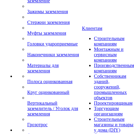
заземление
Зажимы заземления
Стержни заземления
Клиентам
Муфты заземления
Строительным
Головки удароприемные
компаниям
Монтажным и
Наконечники заземления
сервисным
компаниям
Материалы для
Производственны
заземления
компаниям
Собственникам
Полоса оцинкованная
зданий,
сооружений,
Круг оцинкованный
промышленных
объектов
Вертикальный
Проектировщикам
заземлитель / Уголок для
Торгующим
заземления
организациям
Строительным
Грозотрос
магазины и товары
у дома (DIY)