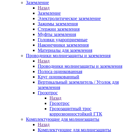
Заземление
Назад
Заземление
Электролитическое заземление
Зажимы заземления
Стержни заземления
Муфты заземления
Головки удароприемные
Наконечники заземления
Материалы для заземления
Проводники молниезащиты и заземления
Назад
Проводники молниезащиты и заземления
Полоса оцинкованная
Круг оцинкованный
Вертикальный заземлитель / Уголок для
заземления
Грозотрос
Назад
Грозотрос
Грозозащитный трос
коррозионностойкий ГТК
Комплектующие для молниезащиты
Назад
Комплектующие для молниезащиты