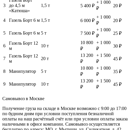
Газель Борт
+ 1 000
3
до 4,5 м
1,5 т
5 400 ₽
20 ₽
₽
«Катюша»
+ 1 000
4
Газель Борт 6 м
1,5 т
6 000 ₽
20 ₽
₽
+ 1 000
5
Газель Борт 6 м
5 т
7 500 ₽
25 ₽
₽
10 800
+ 1 000
Газель Борт 12
6
10 т
30 ₽
м
₽
₽
13 200
+ 1 500
Газель Борт 12
7
20 т
45 ₽
м
₽
₽
10 800
+ 1 000
8
Манипулятор
5 т
35 ₽
₽
₽
13 200
+ 1 500
9
Манипулятор
10 т
45 ₽
₽
₽
Самовывоз в Москве
Получение груза на складе в Москве возможно с 9:00 до 17:00
по будним дням при условии поступления безналичной
оплаты на наш расчётный счёт или при условии оплаты заказа
наличными в офисе компании. Самовывоз осуществляется
бесплатно по адресу: МО, г. Мытищи, ул. Силикатная, д. 42.