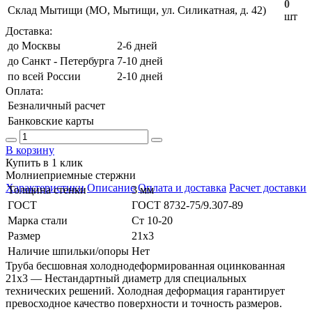
0
Склад Мытищи (МО, Мытищи, ул. Силикатная, д. 42)
шт
Доставка:
до Москвы
2-6 дней
до Санкт - Петербурга
7-10 дней
по всей России
2-10 дней
Оплата:
Безналичный расчет
Банковские карты
В корзину
Купить в 1 клик
Молниеприемные стержни
Характеристики
Описание
Оплата и доставка
Расчет доставки
Толщина стенки
3 мм
ГОСТ
ГОСТ 8732-75/9.307-89
Марка стали
Ст 10-20
Размер
21х3
Наличие шпильки/опоры
Нет
Труба бесшовная холоднодеформированная оцинкованная
21х3 — Нестандартный диаметр для специальных
технических решений. Холодная деформация гарантирует
превосходное качество поверхности и точность размеров.