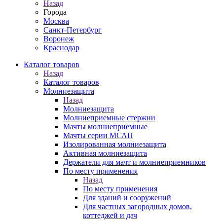
Назад
Города
Москва
Санкт-Петербург
Воронеж
Краснодар
Каталог товаров
Назад
Каталог товаров
Молниезащита
Назад
Молниезащита
Молниеприемные стержни
Мачты молниеприемные
Мачты серии МСАП
Изолированная молниезащита
Активная молниезащита
Держатели для мачт и молниеприемников
По месту применения
Назад
По месту применения
Для зданий и сооружений
Для частных загородных домов,
коттеджей и дач