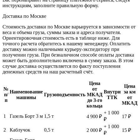
инструкциям, заполните правильную форму.
Доставка по Москве
Стоимость доставки по Москве варьируется в зависимости от
веса и объема груза, суммы заказа и адреса получателя.
Ориентировочная стоимость есть в таблице ниже. Для
точного расчета обратитесь к нашему менеджеру. Оплатить
доставку можно наличными курьеру-экспедитору при
получении груза. При безналичном способе оплаты доставка
может быть дополнительно включена в сумму заказа. В этом
случае доставка осуществляется по факту поступления
денежных средств на наш расчетный счёт.
Цена
Цена
№
от
Наименование
Внутри
за км
п/
Грузоподъемность
МКАД
машины
ТТК
от
п
до 3-го
МКАД
кольца
+ 1 000
1
Газель Борт 3 м
1,5 т
4 900 ₽
17 ₽
₽
+ 1 000
2
Каблучок
0,5 т
2 000 ₽
15 ₽
₽