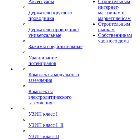
Аксессуары
Строительным
интернет-
Держатели круглого
магазинам и
проводника
маркетплейсам
Строительным
Держатели проводника
рынкам
универсальные
Собственникам
частного дома
Зажимы соединительные
Уравнивание
потенциалов
Комплекты модульного
заземления
Комплекты
электролитического
заземления
УЗИП класс I
УЗИП класс I+II
УЗИП класс II