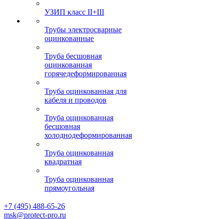
УЗИП класс II+III
Трубы электросварные
оцинкованные
Труба бесшовная
оцинкованная
горячедеформированная
Труба оцинкованная для
кабеля и проводов
Труба оцинкованная
бесшовная
холоднодеформированная
Труба оцинкованная
квадратная
Труба оцинкованная
прямоугольная
+7 (495) 488-65-26
msk@protect-pro.ru