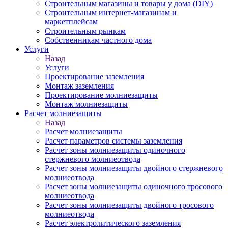
Строительным магазины и товары у дома (DIY)
Строительным интернет-магазинам и
маркетплейсам
Строительным рынкам
Собственникам частного дома
Услуги
Назад
Услуги
Проектирование заземления
Монтаж заземления
Проектирование молниезащиты
Монтаж молниезащиты
Расчет молниезащиты
Назад
Расчет молниезащиты
Расчет параметров системы заземления
Расчет зоны молниезащиты одиночного
стержневого молниеотвода
Расчет зоны молниезащиты двойного стержневого
молниеотвода
Расчет зоны молниезащиты одиночного тросового
молниеотвода
Расчет зоны молниезащиты двойного тросового
молниеотвода
Расчет электролитического заземления