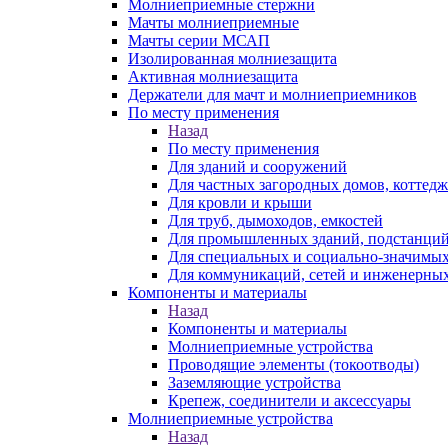
Молниеприемные стержни
Мачты молниеприемные
Мачты серии МСАП
Изолированная молниезащита
Активная молниезащита
Держатели для мачт и молниеприемников
По месту применения
Назад
По месту применения
Для зданий и сооружений
Для частных загородных домов, коттедж
Для кровли и крыши
Для труб, дымоходов, емкостей
Для промышленных зданий, подстанций
Для специальных и социально-значимых
Для коммуникаций, сетей и инженерных
Компоненты и материалы
Назад
Компоненты и материалы
Молниеприемные устройства
Проводящие элементы (токоотводы)
Заземляющие устройства
Крепеж, соединители и аксессуары
Молниеприемные устройства
Назад