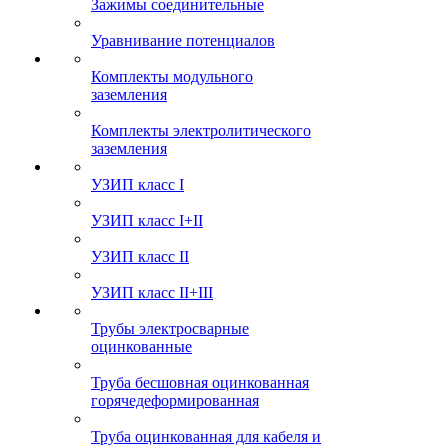
Зажимы соединительные
Уравнивание потенциалов
Комплекты модульного
заземления
Комплекты электролитического
заземления
УЗИП класс I
УЗИП класс I+II
УЗИП класс II
УЗИП класс II+III
Трубы электросварные
оцинкованные
Труба бесшовная оцинкованная
горячедеформированная
Труба оцинкованная для кабеля и