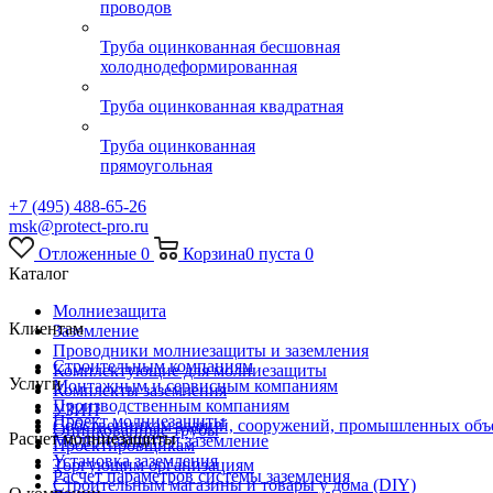
проводов
Труба оцинкованная бесшовная
холоднодеформированная
Труба оцинкованная квадратная
Труба оцинкованная
прямоугольная
+7 (495) 488-65-26
msk@protect-pro.ru
Отложенные
0
Корзина
0
пуста
0
Каталог
Молниезащита
Клиентам
Заземление
Проводники молниезащиты и заземления
Строительным компаниям
Комплектующие для молниезащиты
Услуги
Монтажным и сервисным компаниям
Комплекты заземления
Производственным компаниям
УЗИП
Проект молниезащиты
Собственникам зданий, сооружений, промышленных объ
Оцинкованные трубы
Расчет молниезащиты
Молниезащита и заземление
Проектировщикам
Установка заземления
Торгующим организациям
Расчет параметров системы заземления
Строительным магазины и товары у дома (DIY)