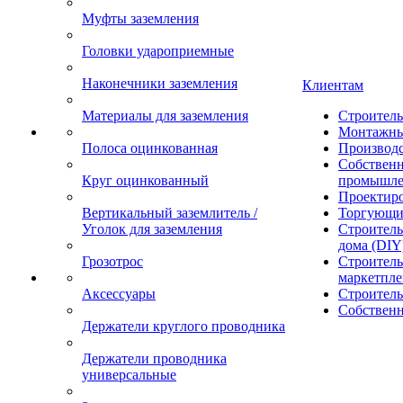
Муфты заземления
Головки удароприемные
Наконечники заземления
Клиентам
Материалы для заземления
Строител
Монтажны
Полоса оцинкованная
Производ
Собственн
Круг оцинкованный
промышле
Проектир
Вертикальный заземлитель /
Торгующи
Уголок для заземления
Строитель
дома (DIY
Грозотрос
Строитель
маркетпле
Аксессуары
Строител
Собственн
Держатели круглого проводника
Держатели проводника
универсальные