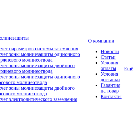
молниезащиты
О компании
счет параметров системы заземления
Новости
счет зоны молниезащиты одиночного
Статьи
ержневого молниеотвода
Условия
счет зоны молниезащиты двойного
оплаты
Ещё
ержневого молниеотвода
Условия
счет зоны молниезащиты одиночного
доставки
осового молниеотвода
Гарантия
счет зоны молниезащиты двойного
на товар
осового молниеотвода
Контакты
счет электролитического заземления