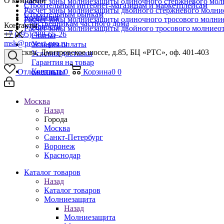
О компании
Расчет зоны молниезащиты одиночного стержневого мол
Строительным интернет-магазинам и маркетплейсам
Расчет зоны молниезащиты двойного стержневого молни
Строительным рынкам
Компания
Расчет зоны молниезащиты одиночного тросового молни
Собственникам частного дома
Контакты
Новости
Расчет зоны молниезащиты двойного тросового молниео
+7 (495) 488-65-26
Статьи
msk@protect-pro.ru
Условия оплаты
г. Москва, Дмитровское шоссе, д.85, БЦ «РТС», оф. 401-403
Условия доставки
Гарантия на товар
Контакты
Отложенные
0
Корзина
0
0
Москва
Назад
Города
Москва
Санкт-Петербург
Воронеж
Краснодар
Каталог товаров
Назад
Каталог товаров
Молниезащита
Назад
Молниезащита