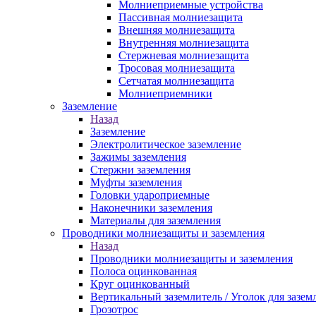
Молниеприемные устройства
Пассивная молниезащита
Внешняя молниезащита
Внутренняя молниезащита
Стержневая молниезащита
Тросовая молниезащита
Сетчатая молниезащита
Молниеприемники
Заземление
Назад
Заземление
Электролитическое заземление
Зажимы заземления
Стержни заземления
Муфты заземления
Головки удароприемные
Наконечники заземления
Материалы для заземления
Проводники молниезащиты и заземления
Назад
Проводники молниезащиты и заземления
Полоса оцинкованная
Круг оцинкованный
Вертикальный заземлитель / Уголок для зазем
Грозотрос