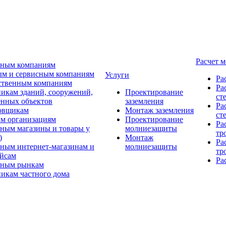
Расчет 
ьным компаниям
м и сервисным компаниям
Услуги
Ра
ственным компаниям
Ра
икам зданий, сооружений,
Проектирование
ст
нных объектов
заземления
Ра
овщикам
Монтаж заземления
ст
м организациям
Проектирование
Ра
ным магазины и товары у
молниезащиты
тр
)
Монтаж
Ра
ным интернет-магазинам и
молниезащиты
тр
йсам
Ра
ьным рынкам
икам частного дома