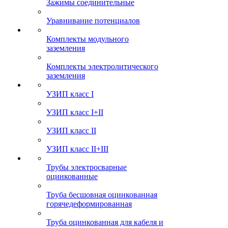
Зажимы соединительные
Уравнивание потенциалов
Комплекты модульного
заземления
Комплекты электролитического
заземления
УЗИП класс I
УЗИП класс I+II
УЗИП класс II
УЗИП класс II+III
Трубы электросварные
оцинкованные
Труба бесшовная оцинкованная
горячедеформированная
Труба оцинкованная для кабеля и