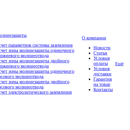
молниезащиты
О компании
счет параметров системы заземления
Новости
счет зоны молниезащиты одиночного
Статьи
ержневого молниеотвода
Условия
счет зоны молниезащиты двойного
оплаты
Ещё
ержневого молниеотвода
Условия
счет зоны молниезащиты одиночного
доставки
осового молниеотвода
Гарантия
счет зоны молниезащиты двойного
на товар
осового молниеотвода
Контакты
счет электролитического заземления