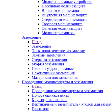
Молниеприемные устройства
Пассивная молниезащита
Внешняя молниезащита
Внутренняя молниезащита
Стержневая молниезащита
Тросовая молниезащита
Сетчатая молниезащита
Молниеприемники
Заземление
Назад
Заземление
Электролитическое заземление
Зажимы заземления
Стержни заземления
Муфты заземления
Головки удароприемные
Наконечники заземления
Материалы для заземления
Проводники молниезащиты и заземления
Назад
Проводники молниезащиты и заземления
Полоса оцинкованная
Круг оцинкованный
Вертикальный заземлитель / Уголок для зазем
Грозотрос