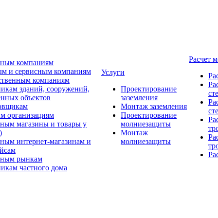
Расчет 
ьным компаниям
м и сервисным компаниям
Услуги
Ра
ственным компаниям
Ра
икам зданий, сооружений,
Проектирование
ст
нных объектов
заземления
Ра
овщикам
Монтаж заземления
ст
м организациям
Проектирование
Ра
ным магазины и товары у
молниезащиты
тр
)
Монтаж
Ра
ным интернет-магазинам и
молниезащиты
тр
йсам
Ра
ьным рынкам
икам частного дома