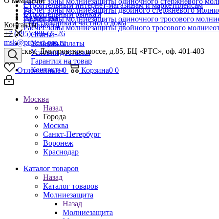
О компании
Расчет зоны молниезащиты одиночного стержневого мол
Строительным интернет-магазинам и маркетплейсам
Расчет зоны молниезащиты двойного стержневого молни
Строительным рынкам
Компания
Расчет зоны молниезащиты одиночного тросового молни
Собственникам частного дома
Контакты
Новости
Расчет зоны молниезащиты двойного тросового молниео
+7 (495) 488-65-26
Статьи
msk@protect-pro.ru
Условия оплаты
г. Москва, Дмитровское шоссе, д.85, БЦ «РТС», оф. 401-403
Условия доставки
Гарантия на товар
Контакты
Отложенные
0
Корзина
0
0
Москва
Назад
Города
Москва
Санкт-Петербург
Воронеж
Краснодар
Каталог товаров
Назад
Каталог товаров
Молниезащита
Назад
Молниезащита