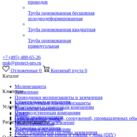
проводов
Труба оцинкованная бесшовная
холоднодеформированная
Труба оцинкованная квадратная
Труба оцинкованная
прямоугольная
+7 (495) 488-65-26
msk@protect-pro.ru
Отложенные
0
Корзина
0
пуста
0
Каталог
Молниезащита
Клиентам
Заземление
Проводники молниезащиты и заземления
Строительным компаниям
Комплектующие для молниезащиты
Услуги
Монтажным и сервисным компаниям
Комплекты заземления
Производственным компаниям
УЗИП
Проект молниезащиты
Собственникам зданий, сооружений, промышленных объ
Оцинкованные трубы
Расчет молниезащиты
Молниезащита и заземление
Проектировщикам
Установка заземления
Торгующим организациям
Расчет параметров системы заземления
Строительным магазины и товары у дома (DIY)