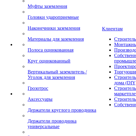
Муфты заземления
Головки удароприемные
Наконечники заземления
Клиентам
Материалы для заземления
Строител
Монтажны
Полоса оцинкованная
Производ
Собственн
Круг оцинкованный
промышле
Проектир
Вертикальный заземлитель /
Торгующи
Уголок для заземления
Строитель
дома (DIY
Грозотрос
Строитель
маркетпле
Аксессуары
Строител
Собственн
Держатели круглого проводника
Держатели проводника
универсальные