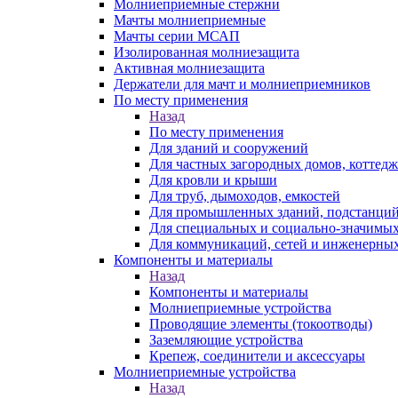
Молниеприемные стержни
Мачты молниеприемные
Мачты серии МСАП
Изолированная молниезащита
Активная молниезащита
Держатели для мачт и молниеприемников
По месту применения
Назад
По месту применения
Для зданий и сооружений
Для частных загородных домов, коттедж
Для кровли и крыши
Для труб, дымоходов, емкостей
Для промышленных зданий, подстанций
Для специальных и социально-значимых
Для коммуникаций, сетей и инженерных
Компоненты и материалы
Назад
Компоненты и материалы
Молниеприемные устройства
Проводящие элементы (токоотводы)
Заземляющие устройства
Крепеж, соединители и аксессуары
Молниеприемные устройства
Назад