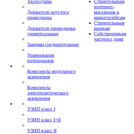
Аксессуары
Строительным
интернет-
Держатели круглого
магазинам и
проводника
маркетплейсам
Строительным
Держатели проводника
рынкам
универсальные
Собственникам
частного дома
Зажимы соединительные
Уравнивание
потенциалов
Комплекты модульного
заземления
Комплекты
электролитического
заземления
УЗИП класс I
УЗИП класс I+II
УЗИП класс II