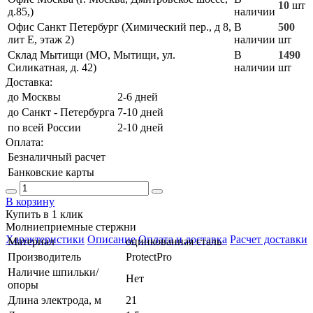
10
шт
д.85,)
наличии
Офис Санкт Петербург (Химический пер., д 8,
В
500
лит Е, этаж 2)
наличии
шт
Склад Мытищи (МО, Мытищи, ул.
В
1490
Силикатная, д. 42)
наличии
шт
Доставка:
до Москвы
2-6 дней
до Санкт - Петербурга
7-10 дней
по всей России
2-10 дней
Оплата:
Безналичный расчет
Банковские карты
В корзину
Купить в 1 клик
Молниеприемные стержни
Характеристики
Описание
Оплата и доставка
Расчет доставки
Материал
оцинкованная сталь
Производитель
ProtectPro
Наличие шпильки/
Нет
опоры
Длина электрода, м
21