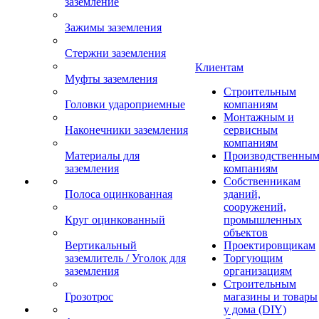
заземление
Зажимы заземления
Стержни заземления
Клиентам
Муфты заземления
Строительным
Головки удароприемные
компаниям
Монтажным и
Наконечники заземления
сервисным
компаниям
Материалы для
Производственны
заземления
компаниям
Собственникам
Полоса оцинкованная
зданий,
сооружений,
Круг оцинкованный
промышленных
объектов
Вертикальный
Проектировщикам
заземлитель / Уголок для
Торгующим
заземления
организациям
Строительным
Грозотрос
магазины и товары
у дома (DIY)