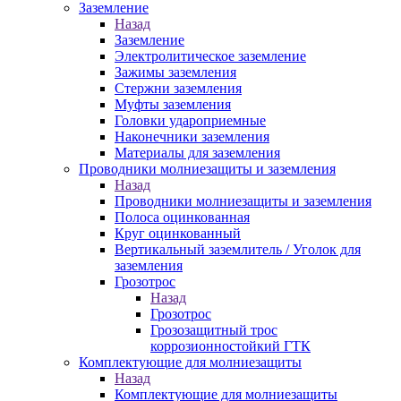
Заземление
Назад
Заземление
Электролитическое заземление
Зажимы заземления
Стержни заземления
Муфты заземления
Головки удароприемные
Наконечники заземления
Материалы для заземления
Проводники молниезащиты и заземления
Назад
Проводники молниезащиты и заземления
Полоса оцинкованная
Круг оцинкованный
Вертикальный заземлитель / Уголок для
заземления
Грозотрос
Назад
Грозотрос
Грозозащитный трос
коррозионностойкий ГТК
Комплектующие для молниезащиты
Назад
Комплектующие для молниезащиты