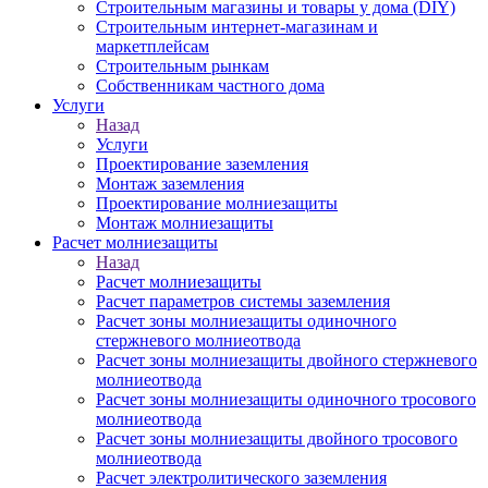
Строительным магазины и товары у дома (DIY)
Строительным интернет-магазинам и
маркетплейсам
Строительным рынкам
Собственникам частного дома
Услуги
Назад
Услуги
Проектирование заземления
Монтаж заземления
Проектирование молниезащиты
Монтаж молниезащиты
Расчет молниезащиты
Назад
Расчет молниезащиты
Расчет параметров системы заземления
Расчет зоны молниезащиты одиночного
стержневого молниеотвода
Расчет зоны молниезащиты двойного стержневого
молниеотвода
Расчет зоны молниезащиты одиночного тросового
молниеотвода
Расчет зоны молниезащиты двойного тросового
молниеотвода
Расчет электролитического заземления