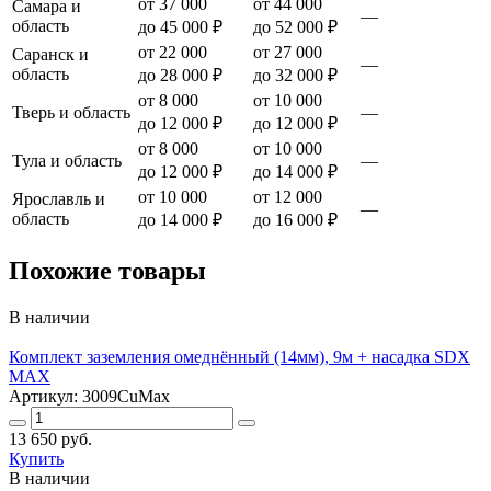
от 37 000
от 44 000
Самара и
—
область
до 45 000 ₽
до 52 000 ₽
от 22 000
от 27 000
Саранск и
—
область
до 28 000 ₽
до 32 000 ₽
от 8 000
от 10 000
Тверь и область
—
до 12 000 ₽
до 12 000 ₽
от 8 000
от 10 000
Тула и область
—
до 12 000 ₽
до 14 000 ₽
от 10 000
от 12 000
Ярославль и
—
область
до 14 000 ₽
до 16 000 ₽
Похожие товары
В наличии
Комплект заземления омеднённый (14мм), 9м + насадка SDX
MAX
Артикул: 3009CuMax
13 650 руб.
Купить
В наличии