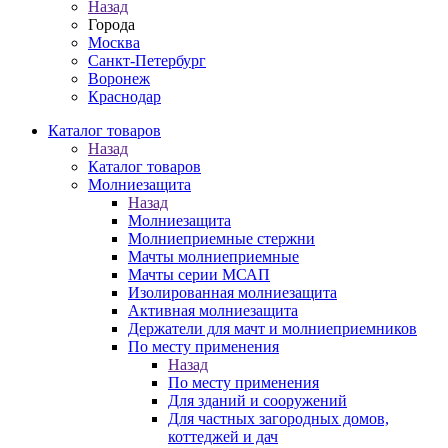
Назад
Города
Москва
Санкт-Петербург
Воронеж
Краснодар
Каталог товаров
Назад
Каталог товаров
Молниезащита
Назад
Молниезащита
Молниеприемные стержни
Мачты молниеприемные
Мачты серии МСАП
Изолированная молниезащита
Активная молниезащита
Держатели для мачт и молниеприемников
По месту применения
Назад
По месту применения
Для зданий и сооружений
Для частных загородных домов,
коттеджей и дач