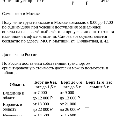
9
Манипулятор
10 т
45 ₽
₽
₽
Самовывоз в Москве
Получение груза на складе в Москве возможно с 9:00 до 17:00
по будним дням при условии поступления безналичной
оплаты на наш расчётный счёт или при условии оплаты заказа
наличными в офисе компании. Самовывоз осуществляется
бесплатно по адресу: МО, г. Мытищи, ул. Силикатная, д. 42.
Доставка по России
По России доставляем собственным транспортом,
ориентировочную стоимость доставки можно посмотреть в
таблице.
Борт до 6 м,
Борт до 6 м,
Борт 12 м, вес
Область
вес до 1,5 т
вес до 5 т
свыше 6 т
от 7 000
от 9 000
Владимир и
—
область
до 12 000 ₽
до 13 000 ₽
от 18 000
от 21 000
Воронеж и
—
область
до 22 000 ₽
до 26 000 ₽
от 14 500
от 15 600
Иваново и