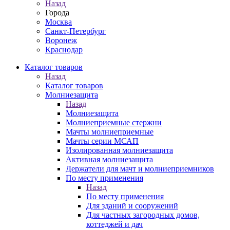
Назад
Города
Москва
Санкт-Петербург
Воронеж
Краснодар
Каталог товаров
Назад
Каталог товаров
Молниезащита
Назад
Молниезащита
Молниеприемные стержни
Мачты молниеприемные
Мачты серии МСАП
Изолированная молниезащита
Активная молниезащита
Держатели для мачт и молниеприемников
По месту применения
Назад
По месту применения
Для зданий и сооружений
Для частных загородных домов,
коттеджей и дач