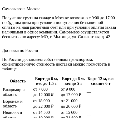
Самовывоз в Москве
Получение груза на складе в Москве возможно с 9:00 до 17:00
по будним дням при условии поступления безналичной
оплаты на наш расчётный счёт или при условии оплаты заказа
наличными в офисе компании. Самовывоз осуществляется
бесплатно по адресу: МО, г. Мытищи, ул. Силикатная, д. 42.
Доставка по России
По России доставляем собственным транспортом,
ориентировочную стоимость доставки можно посмотреть в
таблице.
Борт до 6 м,
Борт до 6 м,
Борт 12 м, вес
Область
вес до 1,5 т
вес до 5 т
свыше 6 т
от 7 000
от 9 000
Владимир и
—
область
до 12 000 ₽
до 13 000 ₽
от 18 000
от 21 000
Воронеж и
—
область
до 22 000 ₽
до 26 000 ₽
от 14 500
от 15 600
Иваново и
—
область
до 19 200 ₽
до 21 600 ₽