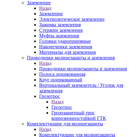
Заземление
Назад
Заземление
Электролитическое заземление
Зажимы заземления
Стержни заземления
Муфты заземления
Головки удароприемные
Наконечники заземления
Материалы для заземления
Проводники молниезащиты и заземления
Назад
Проводники молниезащиты и заземления
Полоса оцинкованная
Круг оцинкованный
Вертикальный заземлитель / Уголок для
заземления
Грозотрос
Назад
Грозотрос
Грозозащитный трос
коррозионностойкий ГТК
Комплектующие для молниезащиты
Назад
Комплектующие для молниезащиты