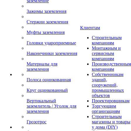
заземление
Зажимы заземления
Стержни заземления
Клиентам
Муфты заземления
Строительным
Головки удароприемные
компаниям
Монтажным и
Наконечники заземления
сервисным
компаниям
Материалы для
Производственны
заземления
компаниям
Собственникам
Полоса оцинкованная
зданий,
сооружений,
Круг оцинкованный
промышленных
объектов
Вертикальный
Проектировщикам
заземлитель / Уголок для
Торгующим
заземления
организациям
Строительным
Грозотрос
магазины и товары
у дома (DIY)