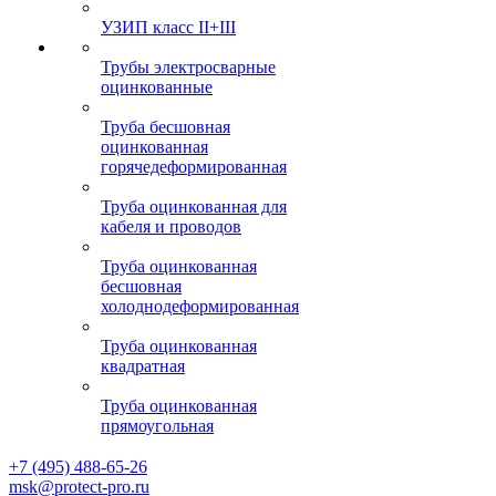
УЗИП класс II+III
Трубы электросварные
оцинкованные
Труба бесшовная
оцинкованная
горячедеформированная
Труба оцинкованная для
кабеля и проводов
Труба оцинкованная
бесшовная
холоднодеформированная
Труба оцинкованная
квадратная
Труба оцинкованная
прямоугольная
+7 (495) 488-65-26
msk@protect-pro.ru