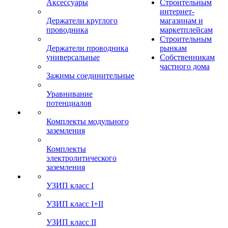
Аксессуары
Строительным
интернет-
Держатели круглого
магазинам и
проводника
маркетплейсам
Строительным
Держатели проводника
рынкам
универсальные
Собственникам
частного дома
Зажимы соединительные
Уравнивание
потенциалов
Комплекты модульного
заземления
Комплекты
электролитического
заземления
УЗИП класс I
УЗИП класс I+II
УЗИП класс II