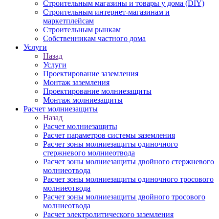
Строительным магазины и товары у дома (DIY)
Строительным интернет-магазинам и
маркетплейсам
Строительным рынкам
Собственникам частного дома
Услуги
Назад
Услуги
Проектирование заземления
Монтаж заземления
Проектирование молниезащиты
Монтаж молниезащиты
Расчет молниезащиты
Назад
Расчет молниезащиты
Расчет параметров системы заземления
Расчет зоны молниезащиты одиночного
стержневого молниеотвода
Расчет зоны молниезащиты двойного стержневого
молниеотвода
Расчет зоны молниезащиты одиночного тросового
молниеотвода
Расчет зоны молниезащиты двойного тросового
молниеотвода
Расчет электролитического заземления