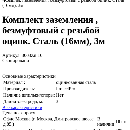
-
Комплект заземления , безмуфтовый с резьбой оцинк. Cталь
(16мм), 3м
Комплект заземления ,
безмуфтовый с резьбой
оцинк. Cталь (16мм), 3м
Артикул:
3003Zn-16
Скопировано
Основные характеристики
Материал :
оцинкованная сталь
Производитель:
ProtectPro
Наличие шпильки/опоры:
Нет
Длина электрода, м:
3
Все характеристики
Цена по запросу
Офис Москва (г. Москва, Дмитровское шоссе,
В
10
шт
д.85,)
наличии