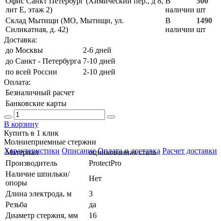
Офис Санкт Петербург (Химический пер., д 8,
В
500
лит Е, этаж 2)
наличии
шт
Склад Мытищи (МО, Мытищи, ул.
В
1490
Силикатная, д. 42)
наличии
шт
Доставка:
до Москвы
2-6 дней
до Санкт - Петербурга
7-10 дней
по всей России
2-10 дней
Оплата:
Безналичный расчет
Банковские карты
В корзину
Купить в 1 клик
Молниеприемные стержни
Характеристики
Описание
Оплата и доставка
Расчет доставки
Материал
оцинкованная сталь
Производитель
ProtectPro
Наличие шпильки/
Нет
опоры
Длина электрода, м
3
Резьба
да
Диаметр стержня, мм
16