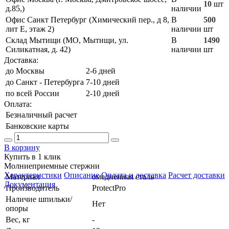
10
шт
д.85,)
наличии
Офис Санкт Петербург (Химический пер., д 8,
В
500
лит Е, этаж 2)
наличии
шт
Склад Мытищи (МО, Мытищи, ул.
В
1490
Силикатная, д. 42)
наличии
шт
Доставка:
до Москвы
2-6 дней
до Санкт - Петербурга
7-10 дней
по всей России
2-10 дней
Оплата:
Безналичный расчет
Банковские карты
В корзину
Купить в 1 клик
Молниеприемные стержни
Характеристики
Описание
Оплата и доставка
Расчет доставки
Материал
омедненная сталь
Документация
Производитель
ProtectPro
Наличие шпильки/
Нет
опоры
Вес, кг
-