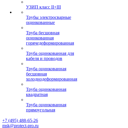
УЗИП класс II+III
Трубы электросварные
оцинкованные
Труба бесшовная
оцинкованная
горячедеформированная
Труба оцинкованная для
кабеля и проводов
Труба оцинкованная
бесшовная
холоднодеформированная
Труба оцинкованная
квадратная
Труба оцинкованная
прямоугольная
+7 (495) 488-65-26
msk@protect-pro.ru