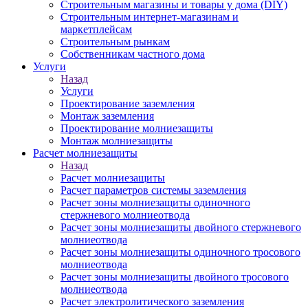
Строительным магазины и товары у дома (DIY)
Строительным интернет-магазинам и
маркетплейсам
Строительным рынкам
Собственникам частного дома
Услуги
Назад
Услуги
Проектирование заземления
Монтаж заземления
Проектирование молниезащиты
Монтаж молниезащиты
Расчет молниезащиты
Назад
Расчет молниезащиты
Расчет параметров системы заземления
Расчет зоны молниезащиты одиночного
стержневого молниеотвода
Расчет зоны молниезащиты двойного стержневого
молниеотвода
Расчет зоны молниезащиты одиночного тросового
молниеотвода
Расчет зоны молниезащиты двойного тросового
молниеотвода
Расчет электролитического заземления