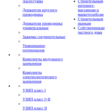
Аксессуары
Строительным
интернет-
Держатели круглого
магазинам и
проводника
маркетплейсам
Строительным
Держатели проводника
рынкам
универсальные
Собственникам
частного дома
Зажимы соединительные
Уравнивание
потенциалов
Комплекты модульного
заземления
Комплекты
электролитического
заземления
УЗИП класс I
УЗИП класс I+II
УЗИП класс II