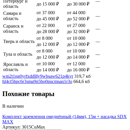
Петербург и
—
до 15 000 ₽
до 30 000 ₽
область
от 37 000
от 44 000
Самара и
—
область
до 45 000 ₽
до 52 000 ₽
от 22 000
от 27 000
Саранск и
—
область
до 28 000 ₽
до 32 000 ₽
от 8 000
от 10 000
Тверь и область
—
до 12 000 ₽
до 12 000 ₽
от 8 000
от 10 000
Тула и область
—
до 12 000 ₽
до 14 000 ₽
от 10 000
от 12 000
Ярославль и
—
область
до 14 000 ₽
до 16 000 ₽
wm2t1ng0yrfxddllly9wbsaw621p4kyr
319,7 кб
hl4ct5hpc6r3sma9n5bo0pucmsaq1r3o
664,6 кб
Похожие товары
В наличии
Комплект заземления омеднённый (14мм), 15м + насадка SDX
MAX
Артикул: 3015CuMax