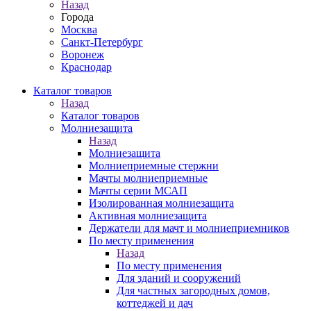
Назад
Города
Москва
Санкт-Петербург
Воронеж
Краснодар
Каталог товаров
Назад
Каталог товаров
Молниезащита
Назад
Молниезащита
Молниеприемные стержни
Мачты молниеприемные
Мачты серии МСАП
Изолированная молниезащита
Активная молниезащита
Держатели для мачт и молниеприемников
По месту применения
Назад
По месту применения
Для зданий и сооружений
Для частных загородных домов,
коттеджей и дач