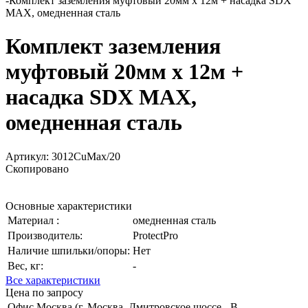
-
Комплект заземления муфтовый 20мм х 12м + насадка SDX
MAX, омедненная сталь
Комплект заземления
муфтовый 20мм х 12м +
насадка SDX MAX,
омедненная сталь
Артикул:
3012CuMax/20
Скопировано
Основные характеристики
Материал :
омедненная сталь
Производитель:
ProtectPro
Наличие шпильки/опоры:
Нет
Вес, кг:
-
Все характеристики
Цена по запросу
Офис Москва (г. Москва, Дмитровское шоссе,
В