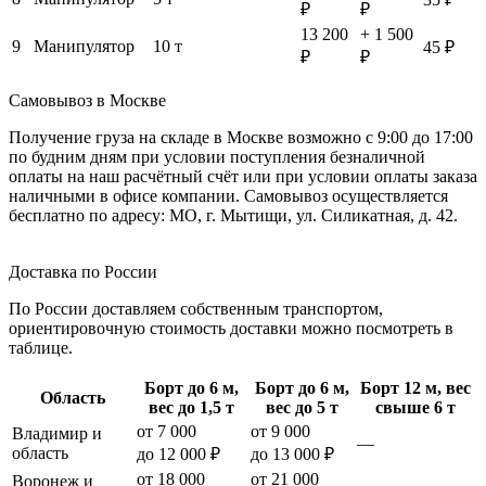
₽
₽
13 200
+ 1 500
9
Манипулятор
10 т
45 ₽
₽
₽
Самовывоз в Москве
Получение груза на складе в Москве возможно с 9:00 до 17:00
по будним дням при условии поступления безналичной
оплаты на наш расчётный счёт или при условии оплаты заказа
наличными в офисе компании. Самовывоз осуществляется
бесплатно по адресу: МО, г. Мытищи, ул. Силикатная, д. 42.
Доставка по России
По России доставляем собственным транспортом,
ориентировочную стоимость доставки можно посмотреть в
таблице.
Борт до 6 м,
Борт до 6 м,
Борт 12 м, вес
Область
вес до 1,5 т
вес до 5 т
свыше 6 т
от 7 000
от 9 000
Владимир и
—
область
до 12 000 ₽
до 13 000 ₽
от 18 000
от 21 000
Воронеж и