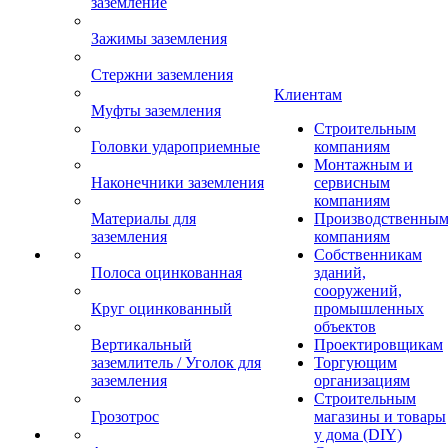
заземление
Зажимы заземления
Стержни заземления
Клиентам
Муфты заземления
Строительным
Головки удароприемные
компаниям
Монтажным и
Наконечники заземления
сервисным
компаниям
Материалы для
Производственны
заземления
компаниям
Собственникам
Полоса оцинкованная
зданий,
сооружений,
Круг оцинкованный
промышленных
объектов
Вертикальный
Проектировщикам
заземлитель / Уголок для
Торгующим
заземления
организациям
Строительным
Грозотрос
магазины и товары
у дома (DIY)