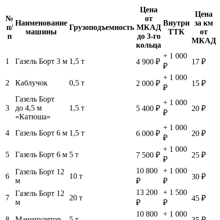
Цена
Цена
№
от
Наименование
Внутри
за км
п/
Грузоподъемность
МКАД
машины
ТТК
от
п
до 3-го
МКАД
кольца
+ 1 000
1
Газель Борт 3 м
1,5 т
4 900 ₽
17 ₽
₽
+ 1 000
2
Каблучок
0,5 т
2 000 ₽
15 ₽
₽
Газель Борт
+ 1 000
3
до 4,5 м
1,5 т
5 400 ₽
20 ₽
₽
«Катюша»
+ 1 000
4
Газель Борт 6 м
1,5 т
6 000 ₽
20 ₽
₽
+ 1 000
5
Газель Борт 6 м
5 т
7 500 ₽
25 ₽
₽
10 800
+ 1 000
Газель Борт 12
6
10 т
30 ₽
м
₽
₽
13 200
+ 1 500
Газель Борт 12
7
20 т
45 ₽
м
₽
₽
10 800
+ 1 000
8
Манипулятор
5 т
35 ₽