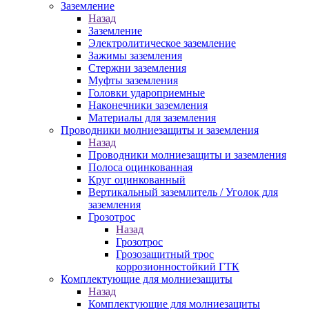
Заземление
Назад
Заземление
Электролитическое заземление
Зажимы заземления
Стержни заземления
Муфты заземления
Головки удароприемные
Наконечники заземления
Материалы для заземления
Проводники молниезащиты и заземления
Назад
Проводники молниезащиты и заземления
Полоса оцинкованная
Круг оцинкованный
Вертикальный заземлитель / Уголок для
заземления
Грозотрос
Назад
Грозотрос
Грозозащитный трос
коррозионностойкий ГТК
Комплектующие для молниезащиты
Назад
Комплектующие для молниезащиты