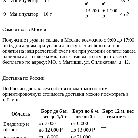
8
Манипулятор
5 т
35 ₽
₽
₽
13 200
+ 1 500
9
Манипулятор
10 т
45 ₽
₽
₽
Самовывоз в Москве
Получение груза на складе в Москве возможно с 9:00 до 17:00
по будним дням при условии поступления безналичной
оплаты на наш расчётный счёт или при условии оплаты заказа
наличными в офисе компании. Самовывоз осуществляется
бесплатно по адресу: МО, г. Мытищи, ул. Силикатная, д. 42.
Доставка по России
По России доставляем собственным транспортом,
ориентировочную стоимость доставки можно посмотреть в
таблице.
Борт до 6 м,
Борт до 6 м,
Борт 12 м, вес
Область
вес до 1,5 т
вес до 5 т
свыше 6 т
от 7 000
от 9 000
Владимир и
—
область
до 12 000 ₽
до 13 000 ₽
от 18 000
от 21 000
Воронеж и