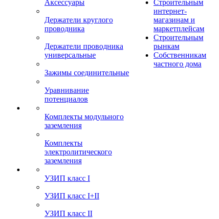
Аксессуары
Строительным
интернет-
Держатели круглого
магазинам и
проводника
маркетплейсам
Строительным
Держатели проводника
рынкам
универсальные
Собственникам
частного дома
Зажимы соединительные
Уравнивание
потенциалов
Комплекты модульного
заземления
Комплекты
электролитического
заземления
УЗИП класс I
УЗИП класс I+II
УЗИП класс II