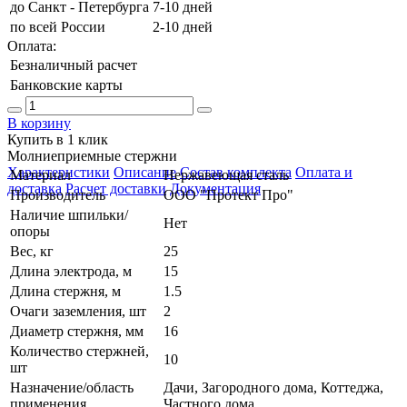
до Санкт - Петербурга
7-10 дней
по всей России
2-10 дней
Оплата:
Безналичный расчет
Банковские карты
В корзину
Купить в 1 клик
Молниеприемные стержни
Характеристики
Описание
Состав комплекта
Оплата и
Материал
Нержавеющая сталь
доставка
Расчет доставки
Документация
Производитель
ООО "Протект Про"
Наличие шпильки/
Нет
опоры
Вес, кг
25
Длина электрода, м
15
Длина стержня, м
1.5
Очаги заземления, шт
2
Диаметр стержня, мм
16
Количество стержней,
10
шт
Назначение/область
Дачи, Загородного дома, Коттеджа,
применения
Частного дома