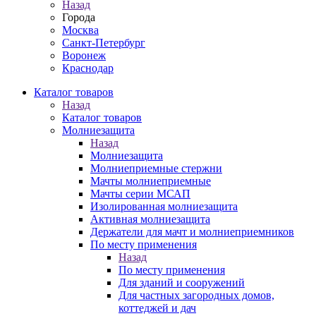
Назад
Города
Москва
Санкт-Петербург
Воронеж
Краснодар
Каталог товаров
Назад
Каталог товаров
Молниезащита
Назад
Молниезащита
Молниеприемные стержни
Мачты молниеприемные
Мачты серии МСАП
Изолированная молниезащита
Активная молниезащита
Держатели для мачт и молниеприемников
По месту применения
Назад
По месту применения
Для зданий и сооружений
Для частных загородных домов,
коттеджей и дач