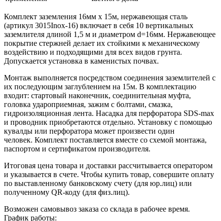
Комплект заземления 16мм х 15м, нержавеющая сталь
(артикул 3015Inox-16) включает в себя 10 вертикальных
заземлителя длиной 1,5 м и диаметром d=16мм. Нержавеющее
покрытие стержней делает их стойкими к механическому
воздействию и подходящими для всех видов грунта.
Допускается установка в каменистых почвах.
Монтаж выполняется посредством соединения заземлителей с
их последующим заглублением на 15м. В комплектацию
входит: стартовый наконечник, соединительная муфта,
головка удароприемная, зажим с болтами, смазка,
гидроизоляционная лента. Насадка для перфоратора SDS-max
и проводник приобретаются отдельно. Установку с помощью
кувалды или перфоратора может произвести один
человек. Комплект поставляется вместе со схемой монтажа,
паспортом и сертификатом производителя.
Итоговая цена товара и доставки рассчитывается оператором
и указывается в счете. Чтобы купить товар, совершите оплату
по выставленному банковскому счету (для юр.лиц) или
полученному QR-коду (для физ.лиц).
Возможен самовывоз заказа со склада в рабочее время.
График работы: