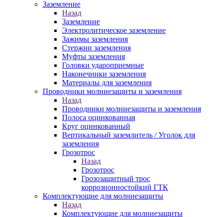
Заземление
Назад
Заземление
Электролитическое заземление
Зажимы заземления
Стержни заземления
Муфты заземления
Головки удароприемные
Наконечники заземления
Материалы для заземления
Проводники молниезащиты и заземления
Назад
Проводники молниезащиты и заземления
Полоса оцинкованная
Круг оцинкованный
Вертикальный заземлитель / Уголок для
заземления
Грозотрос
Назад
Грозотрос
Грозозащитный трос
коррозионностойкий ГТК
Комплектующие для молниезащиты
Назад
Комплектующие для молниезащиты