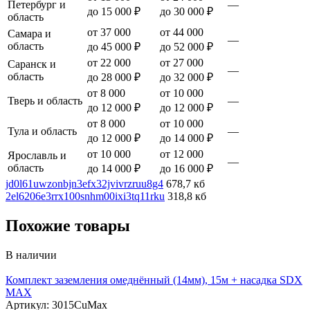
Петербург и
—
до 15 000 ₽
до 30 000 ₽
область
от 37 000
от 44 000
Самара и
—
область
до 45 000 ₽
до 52 000 ₽
от 22 000
от 27 000
Саранск и
—
область
до 28 000 ₽
до 32 000 ₽
от 8 000
от 10 000
Тверь и область
—
до 12 000 ₽
до 12 000 ₽
от 8 000
от 10 000
Тула и область
—
до 12 000 ₽
до 14 000 ₽
от 10 000
от 12 000
Ярославль и
—
область
до 14 000 ₽
до 16 000 ₽
jd0l61uwzonbjn3efx32jvivrzruu8g4
678,7 кб
2el6206e3rrx100snhm00ixi3tq11rku
318,8 кб
Похожие товары
В наличии
Комплект заземления омеднённый (14мм), 15м + насадка SDX
MAX
Артикул: 3015CuMax