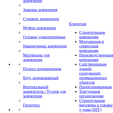
заземление
Зажимы заземления
Стержни заземления
Клиентам
Муфты заземления
Строительным
Головки удароприемные
компаниям
Монтажным и
Наконечники заземления
сервисным
компаниям
Материалы для
Производственны
заземления
компаниям
Собственникам
Полоса оцинкованная
зданий,
сооружений,
Круг оцинкованный
промышленных
объектов
Вертикальный
Проектировщикам
заземлитель / Уголок для
Торгующим
заземления
организациям
Строительным
Грозотрос
магазины и товары
у дома (DIY)