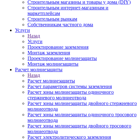
Строительным магазины и товары у дома (DIY)
Строительным интернет-магазинам и
маркетплейсам
Строительным рынкам
Собственникам частного дома
Услуги
Назад
Услуги
Проектирование заземления
Монтаж заземления
Проектирование молниезащиты
Монтаж молниезащиты
Расчет молниезащиты
Назад
Расчет молниезащиты
Расчет параметров системы заземления
Расчет зоны молниезащиты одиночного
стержневого молниеотвода
Расчет зоны молниезащиты двойного стержневого
молниеотвода
Расчет зоны молниезащиты одиночного тросового
молниеотвода
Расчет зоны молниезащиты двойного тросового
молниеотвода
Расчет электролитического заземления