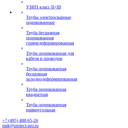
УЗИП класс II+III
Трубы электросварные
оцинкованные
Труба бесшовная
оцинкованная
горячедеформированная
Труба оцинкованная для
кабеля и проводов
Труба оцинкованная
бесшовная
холоднодеформированная
Труба оцинкованная
квадратная
Труба оцинкованная
прямоугольная
+7 (495) 488-65-26
msk@protect-pro.ru