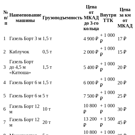
Цена
Цена
№
от
Наименование
Внутри
за км
п/
Грузоподъемность
МКАД
машины
ТТК
от
п
до 3-го
МКАД
кольца
+ 1 000
1
Газель Борт 3 м
1,5 т
4 900 ₽
17 ₽
₽
+ 1 000
2
Каблучок
0,5 т
2 000 ₽
15 ₽
₽
Газель Борт
+ 1 000
3
до 4,5 м
1,5 т
5 400 ₽
20 ₽
₽
«Катюша»
+ 1 000
4
Газель Борт 6 м
1,5 т
6 000 ₽
20 ₽
₽
+ 1 000
5
Газель Борт 6 м
5 т
7 500 ₽
25 ₽
₽
10 800
+ 1 000
Газель Борт 12
6
10 т
30 ₽
м
₽
₽
13 200
+ 1 500
Газель Борт 12
7
20 т
45 ₽
м
₽
₽
10 800
+ 1 000