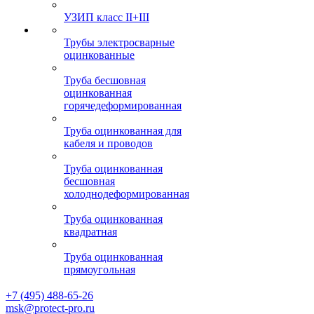
УЗИП класс II+III
Трубы электросварные
оцинкованные
Труба бесшовная
оцинкованная
горячедеформированная
Труба оцинкованная для
кабеля и проводов
Труба оцинкованная
бесшовная
холоднодеформированная
Труба оцинкованная
квадратная
Труба оцинкованная
прямоугольная
+7 (495) 488-65-26
msk@protect-pro.ru