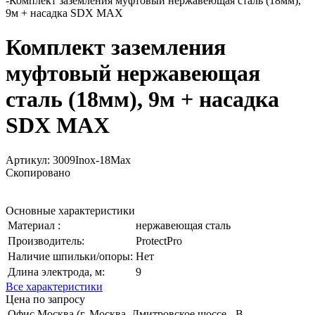
-
Комплект заземления муфтовый нержавеющая сталь (18мм),
9м + насадка SDX MAX
Комплект заземления
муфтовый нержавеющая
сталь (18мм), 9м + насадка
SDX MAX
Артикул:
3009Inox-18Max
Скопировано
Основные характеристики
Материал :
нержавеющая сталь
Производитель:
ProtectPro
Наличие шпильки/опоры:
Нет
Длина электрода, м:
9
Все характеристики
Цена по запросу
Офис Москва (г. Москва, Дмитровское шоссе,
В