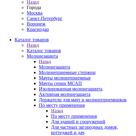
Назад
Города
Москва
Санкт-Петербург
Воронеж
Краснодар
Каталог товаров
Назад
Каталог товаров
Молниезащита
Назад
Молниезащита
Молниеприемные стержни
Мачты молниеприемные
Мачты серии МСАП
Изолированная молниезащита
Активная молниезащита
Держатели для мачт и молниеприемников
По месту применения
Назад
По месту применения
Для зданий и сооружений
Для частных загородных домов,
коттеджей и дач