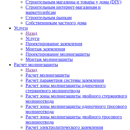
Строительным магазины и товары у дома (DIY)
Строительным интернет-магазинам и
маркетплейсам
Строительным рынкам
Собственникам частного дома
Услуги
Назад
Услуги
Проектирование заземления
Монтаж заземления
Проектирование молниезащиты
Монтаж молниезащиты
Расчет молниезащиты
Назад
Расчет молниезащиты
Расчет параметров системы заземления
Расчет зоны молниезащиты одиночного
стержневого молниеотвода
Расчет зоны молниезащиты двойного стержневого
молниеотвода
Расчет зоны молниезащиты одиночного тросового
молниеотвода
Расчет зоны молниезащиты двойного тросового
молниеотвода
Расчет электролитического заземления