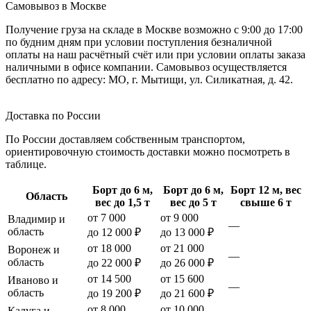
Самовывоз в Москве
Получение груза на складе в Москве возможно с 9:00 до 17:00
по будним дням при условии поступления безналичной
оплаты на наш расчётный счёт или при условии оплаты заказа
наличными в офисе компании. Самовывоз осуществляется
бесплатно по адресу: МО, г. Мытищи, ул. Силикатная, д. 42.
Доставка по России
По России доставляем собственным транспортом,
ориентировочную стоимость доставки можно посмотреть в
таблице.
Борт до 6 м,
Борт до 6 м,
Борт 12 м, вес
Область
вес до 1,5 т
вес до 5 т
свыше 6 т
от 7 000
от 9 000
Владимир и
—
область
до 12 000 ₽
до 13 000 ₽
от 18 000
от 21 000
Воронеж и
—
область
до 22 000 ₽
до 26 000 ₽
от 14 500
от 15 600
Иваново и
—
область
до 19 200 ₽
до 21 600 ₽
от 8 000
от 10 000
Калуга и