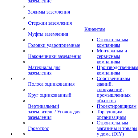
заземление
Зажимы заземления
Стержни заземления
Клиентам
Муфты заземления
Строительным
Головки удароприемные
компаниям
Монтажным и
Наконечники заземления
сервисным
компаниям
Материалы для
Производственны
заземления
компаниям
Собственникам
Полоса оцинкованная
зданий,
сооружений,
Круг оцинкованный
промышленных
объектов
Вертикальный
Проектировщикам
заземлитель / Уголок для
Торгующим
заземления
организациям
Строительным
Грозотрос
магазины и товары
у дома (DIY)