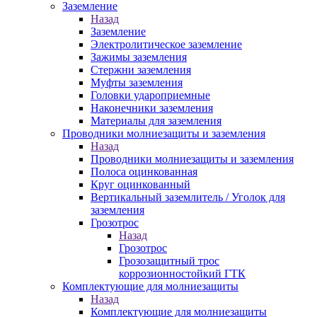
Заземление
Назад
Заземление
Электролитическое заземление
Зажимы заземления
Стержни заземления
Муфты заземления
Головки удароприемные
Наконечники заземления
Материалы для заземления
Проводники молниезащиты и заземления
Назад
Проводники молниезащиты и заземления
Полоса оцинкованная
Круг оцинкованный
Вертикальный заземлитель / Уголок для
заземления
Грозотрос
Назад
Грозотрос
Грозозащитный трос
коррозионностойкий ГТК
Комплектующие для молниезащиты
Назад
Комплектующие для молниезащиты