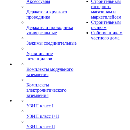
Аксессуары
Строительным
интернет-
Держатели круглого
магазинам и
проводника
маркетплейсам
Строительным
Держатели проводника
рынкам
универсальные
Собственникам
частного дома
Зажимы соединительные
Уравнивание
потенциалов
Комплекты модульного
заземления
Комплекты
электролитического
заземления
УЗИП класс I
УЗИП класс I+II
УЗИП класс II