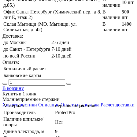
10
шт
д.85,)
наличии
Офис Санкт Петербург (Химический пер., д 8,
В
500
лит Е, этаж 2)
наличии
шт
Склад Мытищи (МО, Мытищи, ул.
В
1490
Силикатная, д. 42)
наличии
шт
Доставка:
до Москвы
2-6 дней
до Санкт - Петербурга
7-10 дней
по всей России
2-10 дней
Оплата:
Безналичный расчет
Банковские карты
В корзину
Купить в 1 клик
Молниеприемные стержни
Характеристики
Описание
Оплата и доставка
Расчет доставки
Материал
нержавеющая сталь
Производитель
ProtectPro
Наличие шпильки/
Нет
опоры
Длина электрода, м
9