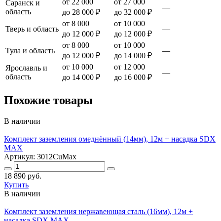
от 22 000
от 27 000
Саранск и
—
область
до 28 000 ₽
до 32 000 ₽
от 8 000
от 10 000
Тверь и область
—
до 12 000 ₽
до 12 000 ₽
от 8 000
от 10 000
Тула и область
—
до 12 000 ₽
до 14 000 ₽
от 10 000
от 12 000
Ярославль и
—
область
до 14 000 ₽
до 16 000 ₽
Похожие товары
В наличии
Комплект заземления омеднённый (14мм), 12м + насадка SDX
MAX
Артикул: 3012CuMax
18 890 руб.
Купить
В наличии
Комплект заземления нержавеющая сталь (16мм), 12м +
насадка SDX MAX