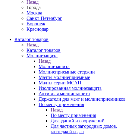
Назад
Города
Москва
Санкт-Петербург
Воронеж
Краснодар
Каталог товаров
Назад
Каталог товаров
Молниезащита
Назад
Молниезащита
Молниеприемные стержни
Мачты молниеприемные
Мачты серии МСАП
Изолированная молниезащита
Активная молниезащита
Держатели для мачт и молниеприемников
По месту применения
Назад
По месту применения
Для зданий и сооружений
Для частных загородных домов,
коттеджей и дач