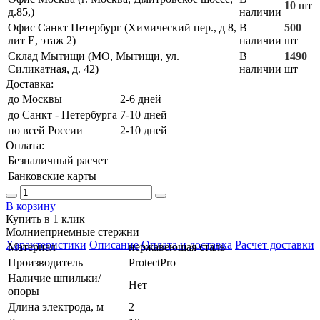
10
шт
д.85,)
наличии
Офис Санкт Петербург (Химический пер., д 8,
В
500
лит Е, этаж 2)
наличии
шт
Склад Мытищи (МО, Мытищи, ул.
В
1490
Силикатная, д. 42)
наличии
шт
Доставка:
до Москвы
2-6 дней
до Санкт - Петербурга
7-10 дней
по всей России
2-10 дней
Оплата:
Безналичный расчет
Банковские карты
В корзину
Купить в 1 клик
Молниеприемные стержни
Характеристики
Описание
Оплата и доставка
Расчет доставки
Материал
нержавеющая сталь
Производитель
ProtectPro
Наличие шпильки/
Нет
опоры
Длина электрода, м
2