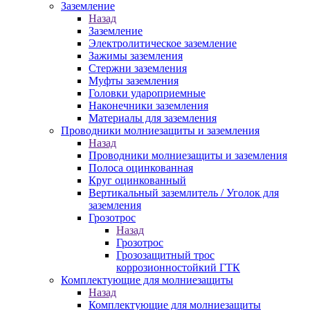
Заземление
Назад
Заземление
Электролитическое заземление
Зажимы заземления
Стержни заземления
Муфты заземления
Головки удароприемные
Наконечники заземления
Материалы для заземления
Проводники молниезащиты и заземления
Назад
Проводники молниезащиты и заземления
Полоса оцинкованная
Круг оцинкованный
Вертикальный заземлитель / Уголок для
заземления
Грозотрос
Назад
Грозотрос
Грозозащитный трос
коррозионностойкий ГТК
Комплектующие для молниезащиты
Назад
Комплектующие для молниезащиты