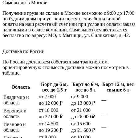
Самовывоз в Москве
Получение груза на складе в Москве возможно с 9:00 до 17:00
по будним дням при условии поступления безналичной
оплаты на наш расчётный счёт или при условии оплаты заказа
наличными в офисе компании. Самовывоз осуществляется
бесплатно по адресу: МО, г. Мытищи, ул. Силикатная, д. 42.
Доставка по России
По России доставляем собственным транспортом,
ориентировочную стоимость доставки можно посмотреть в
таблице.
Борт до 6 м,
Борт до 6 м,
Борт 12 м, вес
Область
вес до 1,5 т
вес до 5 т
свыше 6 т
от 7 000
от 9 000
Владимир и
—
область
до 12 000 ₽
до 13 000 ₽
от 18 000
от 21 000
Воронеж и
—
область
до 22 000 ₽
до 26 000 ₽
от 14 500
от 15 600
Иваново и
—
область
до 19 200 ₽
до 21 600 ₽
от 8 000
от 10 000
Калуга и