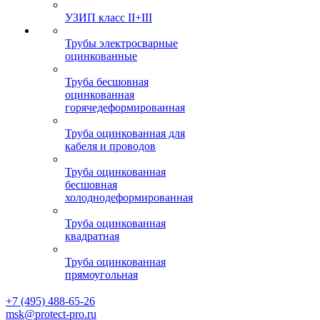
УЗИП класс II+III
Трубы электросварные
оцинкованные
Труба бесшовная
оцинкованная
горячедеформированная
Труба оцинкованная для
кабеля и проводов
Труба оцинкованная
бесшовная
холоднодеформированная
Труба оцинкованная
квадратная
Труба оцинкованная
прямоугольная
+7 (495) 488-65-26
msk@protect-pro.ru