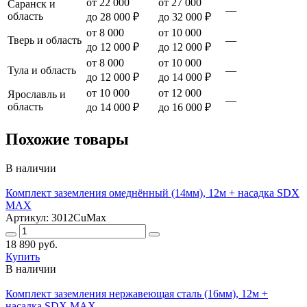
от 22 000
от 27 000
Саранск и
—
область
до 28 000 ₽
до 32 000 ₽
от 8 000
от 10 000
Тверь и область
—
до 12 000 ₽
до 12 000 ₽
от 8 000
от 10 000
Тула и область
—
до 12 000 ₽
до 14 000 ₽
от 10 000
от 12 000
Ярославль и
—
область
до 14 000 ₽
до 16 000 ₽
Похожие товары
В наличии
Комплект заземления омеднённый (14мм), 12м + насадка SDX
MAX
Артикул: 3012CuMax
18 890 руб.
Купить
В наличии
Комплект заземления нержавеющая сталь (16мм), 12м +
насадка SDX MAX