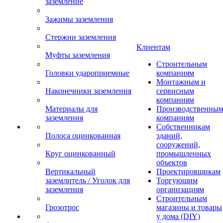
заземление
Зажимы заземления
Стержни заземления
Клиентам
Муфты заземления
Строительным
Головки удароприемные
компаниям
Монтажным и
Наконечники заземления
сервисным
компаниям
Материалы для
Производственны
заземления
компаниям
Собственникам
Полоса оцинкованная
зданий,
сооружений,
Круг оцинкованный
промышленных
объектов
Вертикальный
Проектировщикам
заземлитель / Уголок для
Торгующим
заземления
организациям
Строительным
Грозотрос
магазины и товары
у дома (DIY)