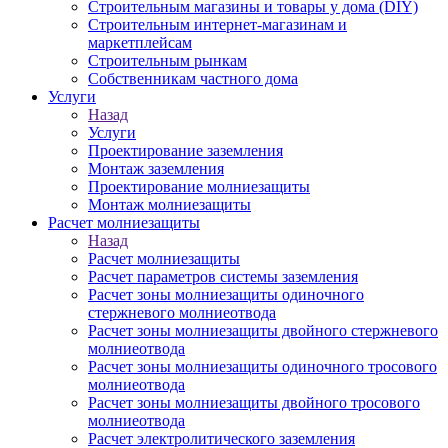
Строительным магазины и товары у дома (DIY)
Строительным интернет-магазинам и
маркетплейсам
Строительным рынкам
Собственникам частного дома
Услуги
Назад
Услуги
Проектирование заземления
Монтаж заземления
Проектирование молниезащиты
Монтаж молниезащиты
Расчет молниезащиты
Назад
Расчет молниезащиты
Расчет параметров системы заземления
Расчет зоны молниезащиты одиночного
стержневого молниеотвода
Расчет зоны молниезащиты двойного стержневого
молниеотвода
Расчет зоны молниезащиты одиночного тросового
молниеотвода
Расчет зоны молниезащиты двойного тросового
молниеотвода
Расчет электролитического заземления