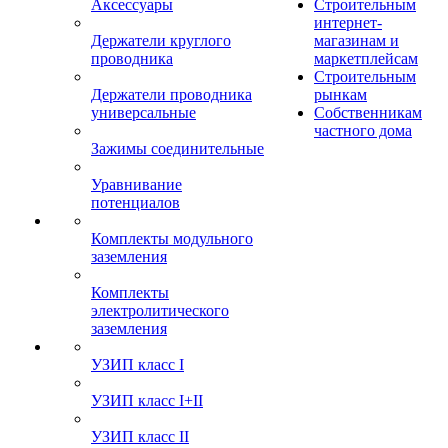
Аксессуары
Строительным
интернет-
Держатели круглого
магазинам и
проводника
маркетплейсам
Строительным
Держатели проводника
рынкам
универсальные
Собственникам
частного дома
Зажимы соединительные
Уравнивание
потенциалов
Комплекты модульного
заземления
Комплекты
электролитического
заземления
УЗИП класс I
УЗИП класс I+II
УЗИП класс II