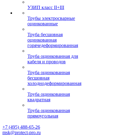
УЗИП класс II+III
Трубы электросварные
оцинкованные
Труба бесшовная
оцинкованная
горячедеформированная
Труба оцинкованная для
кабеля и проводов
Труба оцинкованная
бесшовная
холоднодеформированная
Труба оцинкованная
квадратная
Труба оцинкованная
прямоугольная
+7 (495) 488-65-26
msk@protect-pro.ru