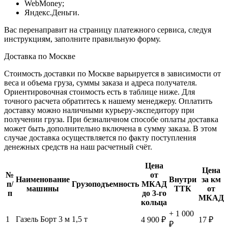
WebMoney;
Яндекс.Деньги.
Вас перенаправит на страницу платежного сервиса, следуя
инструкциям, заполните правильную форму.
Доставка по Москве
Стоимость доставки по Москве варьируется в зависимости от
веса и объема груза, суммы заказа и адреса получателя.
Ориентировочная стоимость есть в таблице ниже. Для
точного расчета обратитесь к нашему менеджеру. Оплатить
доставку можно наличными курьеру-экспедитору при
получении груза. При безналичном способе оплаты доставка
может быть дополнительно включена в сумму заказа. В этом
случае доставка осуществляется по факту поступления
денежных средств на наш расчетный счёт.
Цена
Цена
№
от
Наименование
Внутри
за км
п/
Грузоподъемность
МКАД
машины
ТТК
от
п
до 3-го
МКАД
кольца
+ 1 000
1
Газель Борт 3 м
1,5 т
4 900 ₽
17 ₽
₽