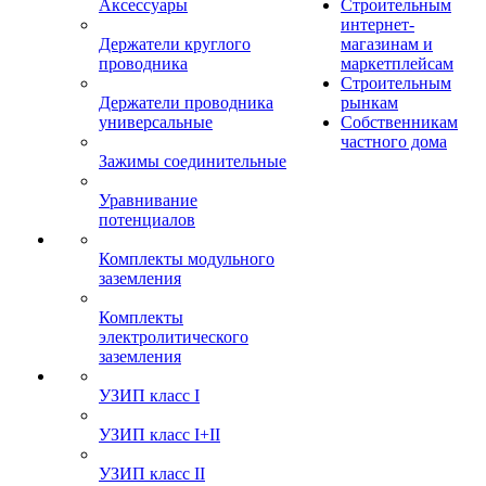
Аксессуары
Строительным
интернет-
Держатели круглого
магазинам и
проводника
маркетплейсам
Строительным
Держатели проводника
рынкам
универсальные
Собственникам
частного дома
Зажимы соединительные
Уравнивание
потенциалов
Комплекты модульного
заземления
Комплекты
электролитического
заземления
УЗИП класс I
УЗИП класс I+II
УЗИП класс II