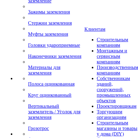
заземление
Зажимы заземления
Стержни заземления
Клиентам
Муфты заземления
Строительным
Головки удароприемные
компаниям
Монтажным и
Наконечники заземления
сервисным
компаниям
Материалы для
Производственны
заземления
компаниям
Собственникам
Полоса оцинкованная
зданий,
сооружений,
Круг оцинкованный
промышленных
объектов
Вертикальный
Проектировщикам
заземлитель / Уголок для
Торгующим
заземления
организациям
Строительным
Грозотрос
магазины и товары
у дома (DIY)