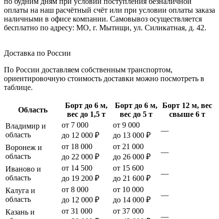
по будним дням при условии поступления безналичной
оплаты на наш расчётный счёт или при условии оплаты заказа
наличными в офисе компании. Самовывоз осуществляется
бесплатно по адресу: МО, г. Мытищи, ул. Силикатная, д. 42.
Доставка по России
По России доставляем собственным транспортом,
ориентировочную стоимость доставки можно посмотреть в
таблице.
Борт до 6 м,
Борт до 6 м,
Борт 12 м, вес
Область
вес до 1,5 т
вес до 5 т
свыше 6 т
от 7 000
от 9 000
Владимир и
—
область
до 12 000 ₽
до 13 000 ₽
от 18 000
от 21 000
Воронеж и
—
область
до 22 000 ₽
до 26 000 ₽
от 14 500
от 15 600
Иваново и
—
область
до 19 200 ₽
до 21 600 ₽
от 8 000
от 10 000
Калуга и
—
область
до 12 000 ₽
до 14 000 ₽
от 31 000
от 37 000
Казань и
—