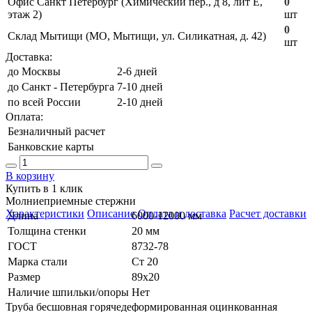
Офис Санкт Петербург (Химический пер., д 8, лит Е,
0
этаж 2)
шт
0
Склад Мытищи (МО, Мытищи, ул. Силикатная, д. 42)
шт
Доставка:
до Москвы
2-6 дней
до Санкт - Петербурга
7-10 дней
по всей России
2-10 дней
Оплата:
Безналичный расчет
Банковские карты
В корзину
Купить в 1 клик
Молниеприемные стержни
Характеристики
Описание
Оплата и доставка
Расчет доставки
Длина
6000-12000 мм
Толщина стенки
20 мм
ГОСТ
8732-78
Марка стали
Ст 20
Размер
89х20
Наличие шпильки/опоры
Нет
Труба бесшовная горячедеформированная оцинкованная