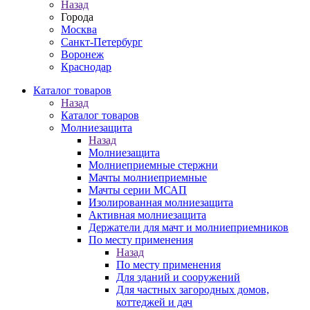
Назад
Города
Москва
Санкт-Петербург
Воронеж
Краснодар
Каталог товаров
Назад
Каталог товаров
Молниезащита
Назад
Молниезащита
Молниеприемные стержни
Мачты молниеприемные
Мачты серии МСАП
Изолированная молниезащита
Активная молниезащита
Держатели для мачт и молниеприемников
По месту применения
Назад
По месту применения
Для зданий и сооружений
Для частных загородных домов,
коттеджей и дач