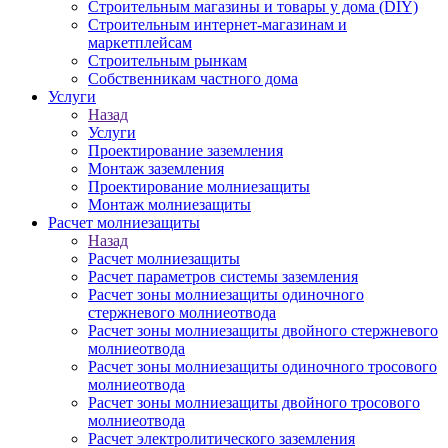
Строительным магазины и товары у дома (DIY)
Строительным интернет-магазинам и
маркетплейсам
Строительным рынкам
Собственникам частного дома
Услуги
Назад
Услуги
Проектирование заземления
Монтаж заземления
Проектирование молниезащиты
Монтаж молниезащиты
Расчет молниезащиты
Назад
Расчет молниезащиты
Расчет параметров системы заземления
Расчет зоны молниезащиты одиночного
стержневого молниеотвода
Расчет зоны молниезащиты двойного стержневого
молниеотвода
Расчет зоны молниезащиты одиночного тросового
молниеотвода
Расчет зоны молниезащиты двойного тросового
молниеотвода
Расчет электролитического заземления