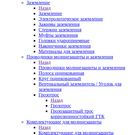
Заземление
Назад
Заземление
Электролитическое заземление
Зажимы заземления
Стержни заземления
Муфты заземления
Головки удароприемные
Наконечники заземления
Материалы для заземления
Проводники молниезащиты и заземления
Назад
Проводники молниезащиты и заземления
Полоса оцинкованная
Круг оцинкованный
Вертикальный заземлитель / Уголок для
заземления
Грозотрос
Назад
Грозотрос
Грозозащитный трос
коррозионностойкий ГТК
Комплектующие для молниезащиты
Назад
Комплектующие для молниезащиты