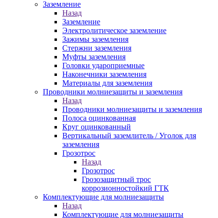
Заземление
Назад
Заземление
Электролитическое заземление
Зажимы заземления
Стержни заземления
Муфты заземления
Головки удароприемные
Наконечники заземления
Материалы для заземления
Проводники молниезащиты и заземления
Назад
Проводники молниезащиты и заземления
Полоса оцинкованная
Круг оцинкованный
Вертикальный заземлитель / Уголок для
заземления
Грозотрос
Назад
Грозотрос
Грозозащитный трос
коррозионностойкий ГТК
Комплектующие для молниезащиты
Назад
Комплектующие для молниезащиты