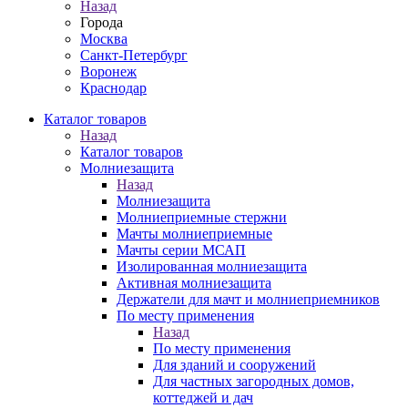
Назад
Города
Москва
Санкт-Петербург
Воронеж
Краснодар
Каталог товаров
Назад
Каталог товаров
Молниезащита
Назад
Молниезащита
Молниеприемные стержни
Мачты молниеприемные
Мачты серии МСАП
Изолированная молниезащита
Активная молниезащита
Держатели для мачт и молниеприемников
По месту применения
Назад
По месту применения
Для зданий и сооружений
Для частных загородных домов,
коттеджей и дач