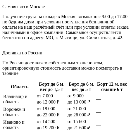
Самовывоз в Москве
Получение груза на складе в Москве возможно с 9:00 до 17:00
по будним дням при условии поступления безналичной
оплаты на наш расчётный счёт или при условии оплаты заказа
наличными в офисе компании. Самовывоз осуществляется
бесплатно по адресу: МО, г. Мытищи, ул. Силикатная, д. 42.
Доставка по России
По России доставляем собственным транспортом,
ориентировочную стоимость доставки можно посмотреть в
таблице.
Борт до 6 м,
Борт до 6 м,
Борт 12 м, вес
Область
вес до 1,5 т
вес до 5 т
свыше 6 т
от 7 000
от 9 000
Владимир и
—
область
до 12 000 ₽
до 13 000 ₽
от 18 000
от 21 000
Воронеж и
—
область
до 22 000 ₽
до 26 000 ₽
от 14 500
от 15 600
Иваново и
—
область
до 19 200 ₽
до 21 600 ₽