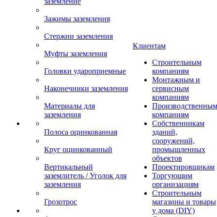
заземление
Зажимы заземления
Стержни заземления
Клиентам
Муфты заземления
Строительным
Головки удароприемные
компаниям
Монтажным и
Наконечники заземления
сервисным
компаниям
Материалы для
Производственны
заземления
компаниям
Собственникам
Полоса оцинкованная
зданий,
сооружений,
Круг оцинкованный
промышленных
объектов
Вертикальный
Проектировщикам
заземлитель / Уголок для
Торгующим
заземления
организациям
Строительным
Грозотрос
магазины и товары
у дома (DIY)