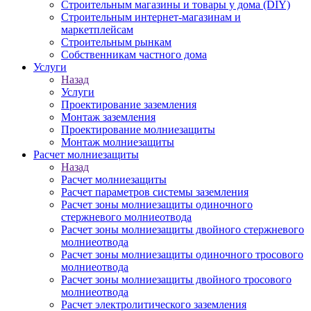
Строительным магазины и товары у дома (DIY)
Строительным интернет-магазинам и
маркетплейсам
Строительным рынкам
Собственникам частного дома
Услуги
Назад
Услуги
Проектирование заземления
Монтаж заземления
Проектирование молниезащиты
Монтаж молниезащиты
Расчет молниезащиты
Назад
Расчет молниезащиты
Расчет параметров системы заземления
Расчет зоны молниезащиты одиночного
стержневого молниеотвода
Расчет зоны молниезащиты двойного стержневого
молниеотвода
Расчет зоны молниезащиты одиночного тросового
молниеотвода
Расчет зоны молниезащиты двойного тросового
молниеотвода
Расчет электролитического заземления