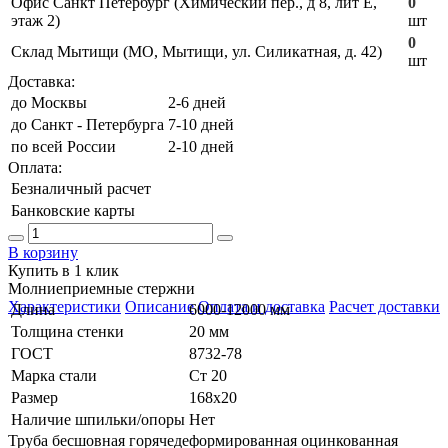
Офис Санкт Петербург (Химический пер., д 8, лит Е,
0
этаж 2)
шт
0
Склад Мытищи (МО, Мытищи, ул. Силикатная, д. 42)
шт
Доставка:
до Москвы
2-6 дней
до Санкт - Петербурга
7-10 дней
по всей России
2-10 дней
Оплата:
Безналичный расчет
Банковские карты
В корзину
Купить в 1 клик
Молниеприемные стержни
Характеристики
Описание
Оплата и доставка
Расчет доставки
Длина
6000-12000 мм
Толщина стенки
20 мм
ГОСТ
8732-78
Марка стали
Ст 20
Размер
168х20
Наличие шпильки/опоры
Нет
Труба бесшовная горячедеформированная оцинкованная