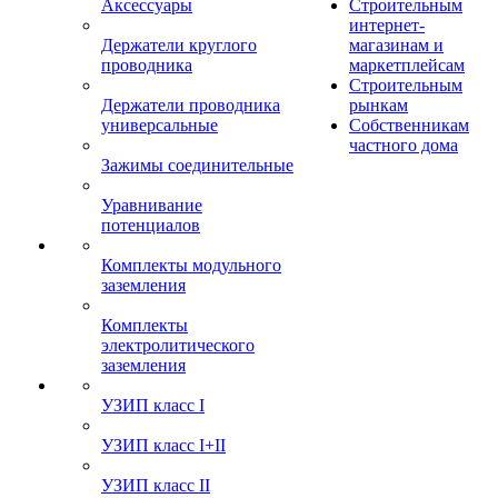
Аксессуары
Строительным
интернет-
Держатели круглого
магазинам и
проводника
маркетплейсам
Строительным
Держатели проводника
рынкам
универсальные
Собственникам
частного дома
Зажимы соединительные
Уравнивание
потенциалов
Комплекты модульного
заземления
Комплекты
электролитического
заземления
УЗИП класс I
УЗИП класс I+II
УЗИП класс II