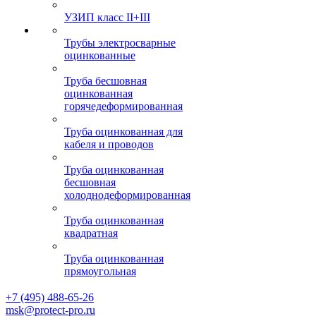
УЗИП класс II+III
Трубы электросварные
оцинкованные
Труба бесшовная
оцинкованная
горячедеформированная
Труба оцинкованная для
кабеля и проводов
Труба оцинкованная
бесшовная
холоднодеформированная
Труба оцинкованная
квадратная
Труба оцинкованная
прямоугольная
+7 (495) 488-65-26
msk@protect-pro.ru