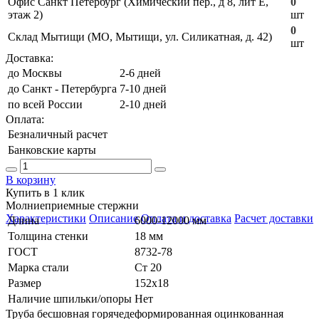
Офис Санкт Петербург (Химический пер., д 8, лит Е,
0
этаж 2)
шт
0
Склад Мытищи (МО, Мытищи, ул. Силикатная, д. 42)
шт
Доставка:
до Москвы
2-6 дней
до Санкт - Петербурга
7-10 дней
по всей России
2-10 дней
Оплата:
Безналичный расчет
Банковские карты
В корзину
Купить в 1 клик
Молниеприемные стержни
Характеристики
Описание
Оплата и доставка
Расчет доставки
Длина
6000-12000 мм
Толщина стенки
18 мм
ГОСТ
8732-78
Марка стали
Ст 20
Размер
152х18
Наличие шпильки/опоры
Нет
Труба бесшовная горячедеформированная оцинкованная