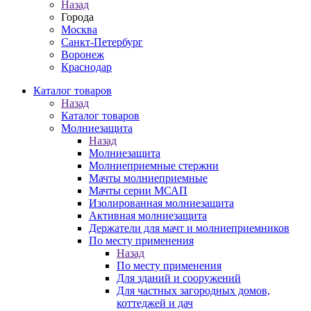
Назад
Города
Москва
Санкт-Петербург
Воронеж
Краснодар
Каталог товаров
Назад
Каталог товаров
Молниезащита
Назад
Молниезащита
Молниеприемные стержни
Мачты молниеприемные
Мачты серии МСАП
Изолированная молниезащита
Активная молниезащита
Держатели для мачт и молниеприемников
По месту применения
Назад
По месту применения
Для зданий и сооружений
Для частных загородных домов,
коттеджей и дач