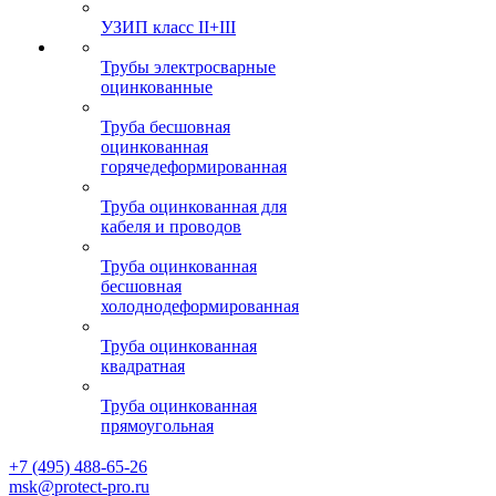
УЗИП класс II+III
Трубы электросварные
оцинкованные
Труба бесшовная
оцинкованная
горячедеформированная
Труба оцинкованная для
кабеля и проводов
Труба оцинкованная
бесшовная
холоднодеформированная
Труба оцинкованная
квадратная
Труба оцинкованная
прямоугольная
+7 (495) 488-65-26
msk@protect-pro.ru