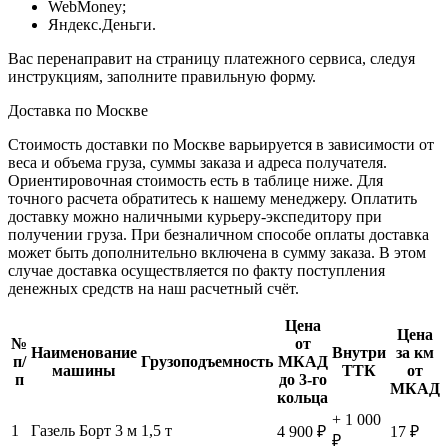
WebMoney;
Яндекс.Деньги.
Вас перенаправит на страницу платежного сервиса, следуя
инструкциям, заполните правильную форму.
Доставка по Москве
Стоимость доставки по Москве варьируется в зависимости от
веса и объема груза, суммы заказа и адреса получателя.
Ориентировочная стоимость есть в таблице ниже. Для
точного расчета обратитесь к нашему менеджеру. Оплатить
доставку можно наличными курьеру-экспедитору при
получении груза. При безналичном способе оплаты доставка
может быть дополнительно включена в сумму заказа. В этом
случае доставка осуществляется по факту поступления
денежных средств на наш расчетный счёт.
Цена
Цена
№
от
Наименование
Внутри
за км
п/
Грузоподъемность
МКАД
машины
ТТК
от
п
до 3-го
МКАД
кольца
+ 1 000
1
Газель Борт 3 м
1,5 т
4 900 ₽
17 ₽
₽