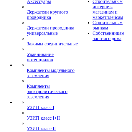
Аксессуары
Строительным
интернет-
Держатели круглого
магазинам и
проводника
маркетплейсам
Строительным
Держатели проводника
рынкам
универсальные
Собственникам
частного дома
Зажимы соединительные
Уравнивание
потенциалов
Комплекты модульного
заземления
Комплекты
электролитического
заземления
УЗИП класс I
УЗИП класс I+II
УЗИП класс II