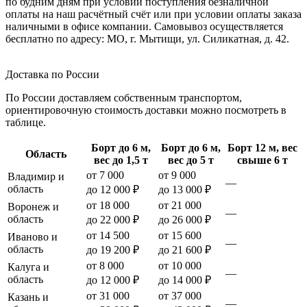
по будним дням при условии поступления безналичной
оплаты на наш расчётный счёт или при условии оплаты заказа
наличными в офисе компании. Самовывоз осуществляется
бесплатно по адресу: МО, г. Мытищи, ул. Силикатная, д. 42.
Доставка по России
По России доставляем собственным транспортом,
ориентировочную стоимость доставки можно посмотреть в
таблице.
Борт до 6 м,
Борт до 6 м,
Борт 12 м, вес
Область
вес до 1,5 т
вес до 5 т
свыше 6 т
от 7 000
от 9 000
Владимир и
—
область
до 12 000 ₽
до 13 000 ₽
от 18 000
от 21 000
Воронеж и
—
область
до 22 000 ₽
до 26 000 ₽
от 14 500
от 15 600
Иваново и
—
область
до 19 200 ₽
до 21 600 ₽
от 8 000
от 10 000
Калуга и
—
область
до 12 000 ₽
до 14 000 ₽
от 31 000
от 37 000
Казань и
—