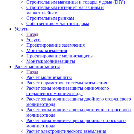
Строительным магазины и товары у дома (DIY)
Строительным интернет-магазинам и
маркетплейсам
Строительным рынкам
Собственникам частного дома
Услуги
Назад
Услуги
Проектирование заземления
Монтаж заземления
Проектирование молниезащиты
Монтаж молниезащиты
Расчет молниезащиты
Назад
Расчет молниезащиты
Расчет параметров системы заземления
Расчет зоны молниезащиты одиночного
стержневого молниеотвода
Расчет зоны молниезащиты двойного стержневого
молниеотвода
Расчет зоны молниезащиты одиночного тросового
молниеотвода
Расчет зоны молниезащиты двойного тросового
молниеотвода
Расчет электролитического заземления