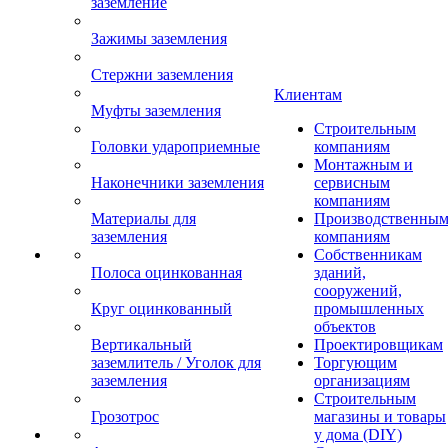
заземление
Зажимы заземления
Стержни заземления
Клиентам
Муфты заземления
Строительным
Головки удароприемные
компаниям
Монтажным и
Наконечники заземления
сервисным
компаниям
Материалы для
Производственны
заземления
компаниям
Собственникам
Полоса оцинкованная
зданий,
сооружений,
Круг оцинкованный
промышленных
объектов
Вертикальный
Проектировщикам
заземлитель / Уголок для
Торгующим
заземления
организациям
Строительным
Грозотрос
магазины и товары
у дома (DIY)