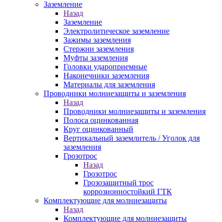
Заземление
Назад
Заземление
Электролитическое заземление
Зажимы заземления
Стержни заземления
Муфты заземления
Головки удароприемные
Наконечники заземления
Материалы для заземления
Проводники молниезащиты и заземления
Назад
Проводники молниезащиты и заземления
Полоса оцинкованная
Круг оцинкованный
Вертикальный заземлитель / Уголок для
заземления
Грозотрос
Назад
Грозотрос
Грозозащитный трос
коррозионностойкий ГТК
Комплектующие для молниезащиты
Назад
Комплектующие для молниезащиты